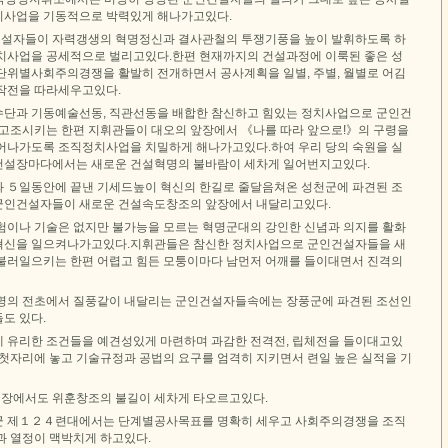
치사업을 기동적으로 박력있게 해나가고있다.
설자들이 자력갱생의 혁명정신과 결사관철의 투쟁기풍을 높이 발휘하도록 하
치사업을 공세적으로 벌리고있다.한편 현재까지의 건설과정에 이룩된 좋은 성
단위별사회주의경쟁을 활발히 전개하면서 공사계획을 일별, 주별, 월별로 어김
작전을 따라세우고있다.
단과 기동예술선동, 직관선동을 배합한 참신하고 힘있는 정치사업으로 군인건
 고조시키는 한편 지휘관들이 대오의 앞장에서 《나를 따라 앞으로!》의 구령을
어나가도록 조직정치사업을 치밀하게 해나가고있다.하여 우리 당의 숙원을 실
건설장마다에서는 새로운 건설혁명의 불바람이 세차게 일어번지고있다.
 ５일동안에 끝낸 기세드높이 혁신의 한길로 줄달음쳐온 성천군에 파견된 조
군인건설자들이 새로운 건설속도창조의 앞장에서 내달리고있다.
험이나 기술은 없지만 불가능을 모르는 혁명군대의 강인한 신념과 의지를 활화
혁신을 일으켜나가고있다.지휘관들은 참신한 정치사업으로 군인건설자들을 새
불러일으키는 한편 어렵고 힘든 모퉁이마다 남먼저 어깨를 들이대면서 진격의
명의 전초에서 질풍같이 내달리는 군인건설자들속에는 장풍군에 파견된 조선인
도 있다.
 유리한 조건들을 예견성있게 마련하며 과감한 전격전, 립체전을 들이대고있
 첫자리에 놓고 기술규정과 공법의 요구를 엄격히 지키면서 련일 높은 실적을 기
장에서도 위훈창조의 불길이 세차게 타오르고있다.
군 제１２４련대에서는 단계별공사목표를 명확히 세우고 사회주의경쟁을 조직
과 열정이 맥박치게 하고있다.