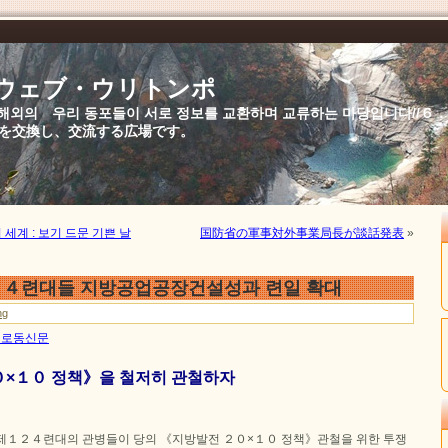
//ウェブ・ウリトンポ
북,해외의 우리 동포들이 서로 정보를 교환하며 교류하는 마당입니다//
を交換し、交流する広場です。
세계 : 보기 드문 기쁜 날
国防省の軍事対外事業局長が談話発表
»
２４련대들 지방공업공장건설성과 련일 확대
ng
8일 로동신문
０×１０ 정책》을 철저히 관철하자
제１２４련대의 관병들이 당의 《지방발전 ２０×１０ 정책》관철을 위한 투쟁