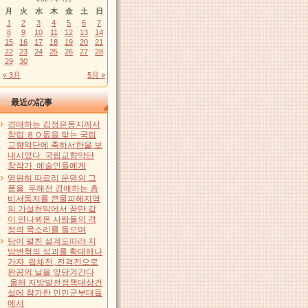
月
火
水
木
金
土
日
1
2
3
4
5
6
7
8
9
10
11
12
13
14
15
16
17
18
19
20
21
22
23
24
25
26
27
28
29
30
« 3月
5月 »
最近の記事
경애하는 김정은동지께서
창립 ８０돐을 맞는 국립
교향악단에 축하서한을 보
내시였다 국립교향악단
창작가, 예술인들에게
영원히 따르리 운명의 그
품을 두해전 경애하는 총
비서동지를 큰물피해지역
의 가설천막에서 꿈만 같
이 만나뵈온 사람들의 격
정의 목소리를 들으며
당이 펼친 설계도따라 지
방변혁의 성과를 확대해나
가자 립체전, 전격전으로
완공의 날을 앞당겨간다
올해 지방발전정책대상건
설에 참가한 인민군부대들
에서