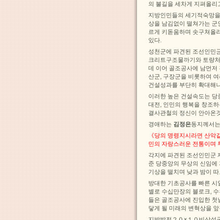
의 불길을 세차게 지펴올리
지방인민들의 세기적숙망을
상을 남김없이 떨쳐가는 군
르게 키돋움하며 솟구쳐올라
있다.
성천군에 파견된 조선인민군
크리트구조물까기와 토량처리
데 이어 골조공사에 남먼저 
산군, 구장군을 비롯하여 
건설성과를 부단히 확대해
이러한 높은 건설속도는 당
대전, 인민의 행복을 창조
결사관철의 정신이 안아온것
경애하는
김정은
동지께서는
《당의 명령지시라면 산악같
민의 자랑스러운 전통이며 
각지에 파견된 조선인민군
준 당중앙의 무상의 신임에
기상을 떨치며 낮과 밤이 따
방대한 기초공사를 빠른 시
별로 수십만장의 블로크, 
들은 골조공사에 진입한 첫
닿게 될 미래의 변혁상을 
지방발전２０×１０비상설국