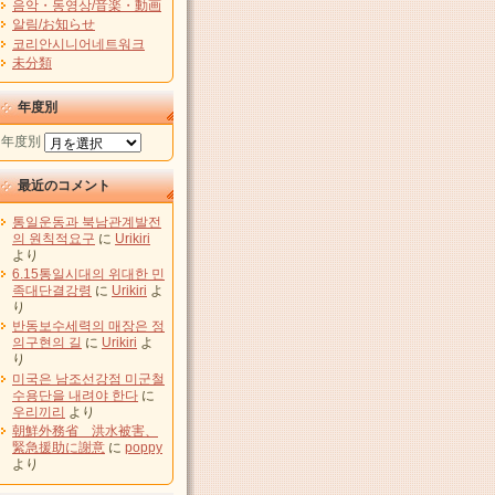
음악・동영상/音楽・動画
알림/お知らせ
코리안시니어네트워크
未分類
年度別
年度別
最近のコメント
통일운동과 북남관계발전
의 원칙적요구
に
Urikiri
より
6.15통일시대의 위대한 민
족대단결강령
に
Urikiri
よ
り
반동보수세력의 매장은 정
의구현의 길
に
Urikiri
よ
り
미국은 남조선강점 미군철
수용단을 내려야 한다
に
우리끼리
より
朝鮮外務省 洪水被害、
緊急援助に謝意
に
poppy
より