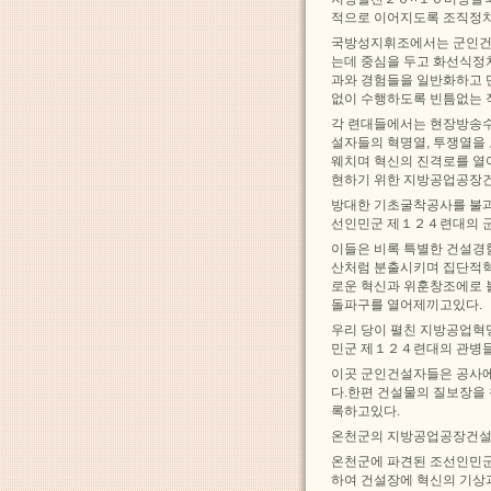
적으로 이어지도록 조직정
국방성지휘조에서는 군인건
는데 중심을 두고 화선식정
과와 경험들을 일반화하고 
없이 수행하도록 빈틈없는 
각 련대들에서는 현장방송수
설자들의 혁명열, 투쟁열을
웨치며 혁신의 진격로를 열
현하기 위한 지방공업공장
방대한 기초굴착공사를 불과
선인민군 제１２４련대의 
이들은 비록 특별한 건설경
산처럼 분출시키며 집단적
로운 혁신과 위훈창조에로 
돌파구를 열어제끼고있다.
우리 당이 펼친 지방공업혁
민군 제１２４련대의 관병들
이곳 군인건설자들은 공사에
다.한편 건설물의 질보장을
록하고있다.
온천군의 지방공업공장건설
온천군에 파견된 조선인민
하여 건설장에 혁신의 기상