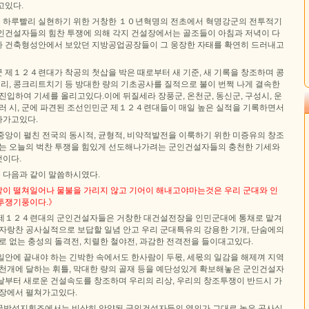
고있다.
 하루빨리 실현하기 위한 거창한 １０년혁명의 전초에서 혁명강군의 전투적기
인건설자들의 힘찬 투쟁에 의해 각지 건설장에서는 골조들이 아침과 저녁이 다
 건축형성안에서 보았던 지방공업공장들이 그 웅장한 자태를 확연히 드러내고
 제１２４련대가 착공의 첫삽을 박은 때로부터 새 기준, 새 기록을 창조하며 콩
, 콩크리트치기 등 방대한 량의 기초공사를 질적으로 불이 번쩍 나게 결속한
진입하여 기세를 올리고있다.이에 뒤질세라 장풍군, 온천군, 동신군, 구성시, 운
여러 시, 군에 파견된 조선인민군 제１２４련대들이 매일 높은 실적을 기록하면서
나가고있다.
중앙이 펼친 전국의 동시적, 균형적, 비약적발전을 이룩하기 위한 미증유의 창조
하는 오늘의 벅찬 투쟁을 힘있게 선도해나가려는 군인건설자들의 충천한 기세와
이다.
 다음과 같이 말씀하시였다.
이 떨쳐일어나 물불을 가리지 않고 기어이 해내고야마는것은 우리 군대와 인
투쟁기풍이다.》
 제１２４련대의 군인건설자들은 거창한 대건설전장을 인민군대에 통채로 맡겨
 자랑찬 공사실적으로 보답할 일념 안고 우리 군대특유의 강용한 기개, 단숨에의
로 없는 충성의 돌격전, 치렬한 철야전, 과감한 전격전을 들이대고있다.
일안에 끝내야 하는 긴박한 속에서도 한사람이 두몫, 세몫의 일감을 해제껴 지역
수천개에 달하는 휘틀, 막대한 량의 골재 등을 예단성있게 확보해놓은 군인건설자
날부터 새로운 건설속도를 창조하며 우리의 리상, 우리의 창조투쟁이 반드시 가
앞장에서 펼쳐가고있다.
방성지휘조에서는 비상히 앙양된 군인건설자들의 열의가 그대로 높은 공사실