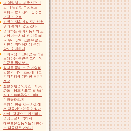
더 열렬하고 더 혁신적이
고 더 완강한 투쟁으로!
우리는 조선사람 : １００
년전과 오늘
서방의 전횡과 내정간섭행
위가 통하지 않고있다
경애하는 총비서동지의 고
귀한 가르치심 인민을 떠
나 우리 당이 있을수 없고
인민이 위대하기에 우리
당도 위대하다
어머니당의 크나큰 은덕을
노래하는 복받은 고장 장
연군을 돌아보고
력사를 통해 본 천년숙적
일본의 죄악 조선에 대한
침략전쟁에 가담한 특등참
전국
歴史を通じて見た千年来
の敵、日本の罪悪 朝鮮に
対する侵略戦争に加担し
た特等参戦国
금권이 판을 치는 사회에
서 평등이란 있을수 없다
사설 : 경쟁으로 전진하고
경쟁으로 비약하자
대규모온실농장들이 전하
는 감동깊은 이야기