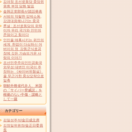
김여정 조선로동당 중앙위
원회 부장 담화 발표
金與正党部長が談話発表
서방의 악랄한 압박소동,
강경대응해나가는 중국
론설 : 조선로동당의 위력
이자 우리 국가와 인민의
존엄이고 힘이다
인민을 매혹시키는 위인의
세계 한없이 다심하신 어
버이의 정 강동군식료공
장에 깃든 가슴뜨거운 사
랑의 이야기
조선민주주의인민공화국
외무성 대변인 미국이 주
장하는 《싸이버위협설》
을 무근거한 중상모략으로
일축
朝鮮外務省代弁人、米国
の「サイバー脅威説」を
根拠のない中傷・謀略と
して一蹴
カテゴリー
김일성주석/金日成主席
김정일위원장/金正日委員
長