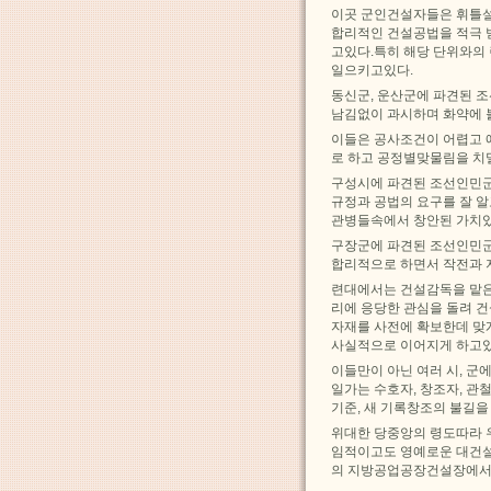
이곳 군인건설자들은 휘틀설
합리적인 건설공법을 적극
고있다.특히 해당 단위와의
일으키고있다.
동신군, 운산군에 파견된 
남김없이 과시하며 화약에 
이들은 공사조건이 어렵고 
로 하고 공정별맞물림을 치
구성시에 파견된 조선인민
규정과 공법의 요구를 잘 
관병들속에서 창안된 가치
구장군에 파견된 조선인민
합리적으로 하면서 작전과 
련대에서는 건설감독을 맡은
리에 응당한 관심을 돌려 
자재를 사전에 확보한데 맞
사실적으로 이어지게 하고있
이들만이 아닌 여러 시, 
일가는 수호자, 창조자, 
기준, 새 기록창조의 불길
위대한 당중앙의 령도따라 
임적이고도 영예로운 대건
의 지방공업공장건설장에서