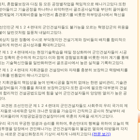
치, 혼합물보장과 다짐 등 모든 공정별작업을 책임적으로 해나가고있다.또한
 받아들이고 기술공정을 하나하나 파악하면서 골조공사실적을 부단히 끌어올리
 련계밑에 기계화비중을 높이면서 흄관묻기를 비롯한 하부망공사에서 혁신을
조선인민군 제１２４련대의 군인건설자들도 불가능을 모르는 혁명강군의 위용을
불이 달린것처럼 질풍쳐 내달리고있다.
예상치 않은 정황에 수시로 부닥쳤지만 건설기계와 장비들의 배치를 합리적으
밀하게 하면서 공사성과를 확대하고있다.
군 제１２４련대에서는 현장기술학습을 매일 정상화하여 군인건설자들이 시공
알고 정확히 준수하게 하고있다.이와 함께 경험발표회를 비롯한 여러 계기를 통해
있는 기술혁신안들을 일반화하면서 골조공사에서 높은 실적을 기록하고있다.
군 제１２４련대의 지휘관들은 건설장비와 자재를 충분히 보장하고 력량배치를
지휘를 빈틈없이 해나가고있다.
 지휘관들의 책임성을 높여 반복시공을 철저히 없애는 한편 설비관리, 기술관
건설장비들의 가동률을 최대로 보장하고있다.또한 공사에 필요한 대부분의 건설
게 합리적인 건설공법도입에 힘을 넣어 군인건설자들의 앙양된 열의가 높은 공
다.
군에 파견된 조선인민군 제１２４련대의 군인건설자들도 사회주의 우리 국가의 제
관철자들로 내세워준 당의 크나큰 믿음을 가슴깊이 간직하고 공사의 첫날부터 새
을 지펴올리며 지방공업공장건설장마다에 위훈의 자욱을 새겨가고있다.
우리 국가의 무궁한 영광과 승리를 위하여, 후손만대의 행복을 위하여 오늘의 책
설투쟁을 앞장에서 견인해나가는 군인건설자들의 불같은 열의에 떠받들려 각지
는 새로운 건설신화창조의 기상이 세차게 나래치고있다.
(전문 보기)