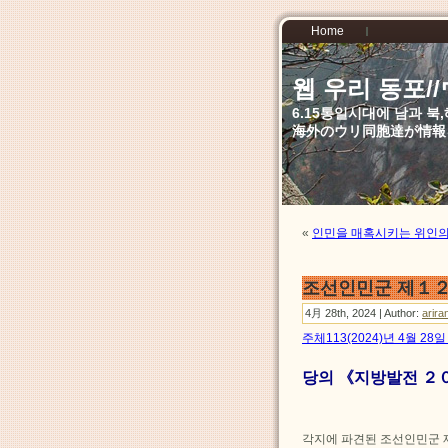
Home
웹 우리 동포
6.15통일시대에 남과 
海外のウリ同胞達が情報
«
인민을 매혹시키는 위인의 
조선인민군 제１
4月 28th, 2024 | Author:
arira
주체113(2024)년 4월 2
당의 《지방발전 ２
각지에 파견된 조선인민군 