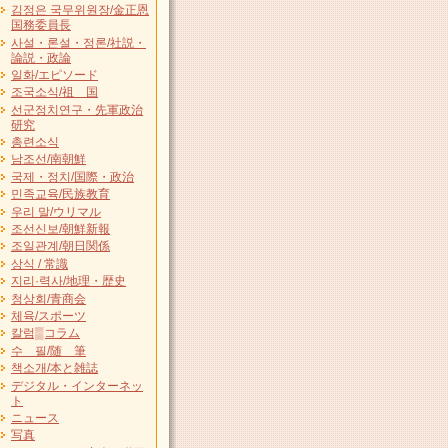
김정은 국무위원장/金正恩
国務委員長
사설・론설・정론/社説・
論説・政論
일화/エピソード
조국소식/祖 国
선군정치연구・先軍政治
研究
총련소식
남조선/南朝鮮
국제・정치/国際・政治
민족교육/民族教育
우리 말/ウリマル
조선신보/朝鮮新報
조일관계/朝日関係
상식 / 常識
지리·력사/地理・歴史
청상회/青商会
체육/スポーツ
칼럼▒コラム
수 필/随 筆
책소개/本と雑誌
デジタル・インターネッ
ト
ニュース
写真