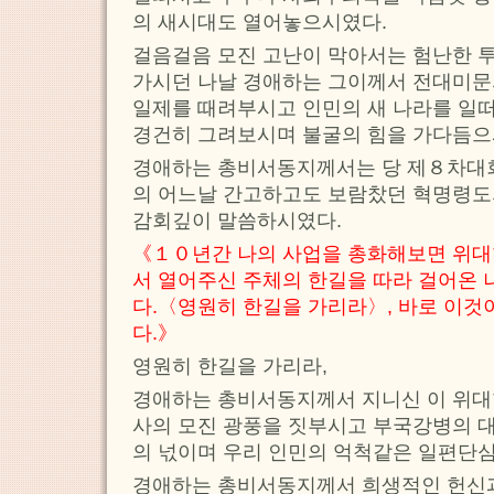
의 새시대도 열어놓으시였다.
걸음걸음 모진 고난이 막아서는 험난한 
가시던 나날 경애하는 그이께서 전대미문
일제를 때려부시고 인민의 새 나라를 일
경건히 그려보시며 불굴의 힘을 가다듬으
경애하는 총비서동지께서는 당 제８차대회
의 어느날 간고하고도 보람찼던 혁명령
감회깊이 말씀하시였다.
《１０년간 나의 사업을 총화해보면 위대
서 열어주신 주체의 한길을 따라 걸어온
다.〈영원히 한길을 가리라〉, 바로 이것
다.》
영원히 한길을 가리라,
경애하는 총비서동지께서 지니신 이 위대
사의 모진 광풍을 짓부시고 부국강병의 
의 넋이며 우리 인민의 억척같은 일편단심
경애하는 총비서동지께서 희생적인 헌신