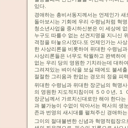
있다.
경애하는 총비서동지께서는 언제인가 새
돌아보시는 기회에 우리 수령님처럼 혁명
청소년사업을 중시하신분은 이 세상에 없다
누구도 따를수 없는 선견지명을 지니신 
격정을 터놓으시였다.또 언제인가는 사상,
한 사상리론을 비롯하여 위대한 수령님과
사상리론들은 너무도 탁월하고 완벽하여 
없는 우리 당의 영원한 기치라는데 대하
그려져있는 벼이삭을 보실 때에도 불세출
절절한 그리움과 한없는 경모의 정을 피
위대한 수령님과 위대한 장군님의 혁명사
의 영원한 지도적지침이며 ５００년, １
장군님께서 가르치신대로만 해야 한다는 
과 불가능이 수없이 막아서는 력사의 생
존과 번영의 새시대를 펼쳐주신 경애하는
그이의 절대불변한 신념과 혁명적립장으
생의 좌우명으로, 필승의 지론으로 삼으