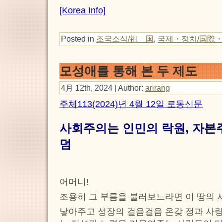
[Korea Info]
Posted in
조국소식/祖 国
,
국제・정치/国際
모성애를 통해 본 두 제도
4月 12th, 2024 | Author:
arirang
주체113(2024)년 4월 12일 로동신문
사회주의는 인민의 락원, 자본
덤
어머니!
조용히 그 부름을 불러보느라면 이 땅의 
낳아주고 성장의 걸음걸음 온갖 정과 사