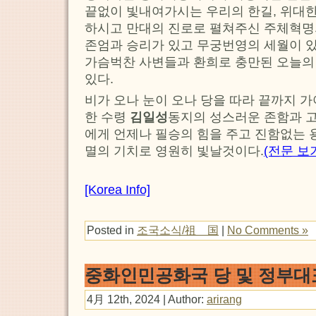
끝없이 빛내여가시는 우리의 한길, 위대
하시고 만대의 진로로 펼쳐주신 주체혁명
존엄과 승리가 있고 무궁번영의 세월이 있
가슴벅찬 사변들과 환희로 충만된 오늘의
있다.
비가 오나 눈이 오나 당을 따라 끝까지 
한 수령
김일성
동지의 성스러운 존함과 
에게 언제나 필승의 힘을 주고 진함없는 
멸의 기치로 영원히 빛날것이다.
(전문 보
[Korea Info]
Posted in
조국소식/祖 国
|
No Comments »
중화인민공화국 당 및 정부대
4月 12th, 2024 | Author:
arirang