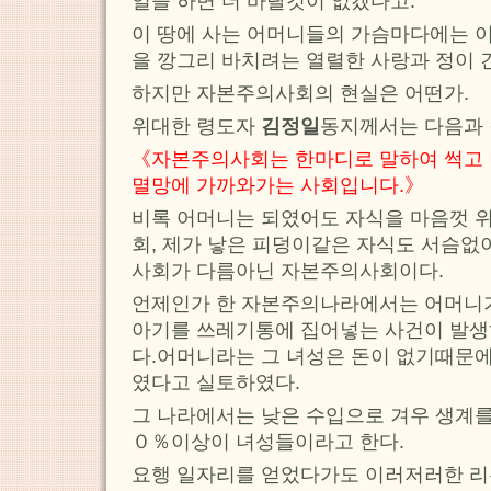
일을 하면 더 바랄것이 없겠다고.
이 땅에 사는 어머니들의 가슴마다에는 이
을 깡그리 바치려는 열렬한 사랑과 정이 
하지만 자본주의사회의 현실은 어떤가.
위대한 령도자
김정일
동지께서는 다음과 
《자본주의사회는 한마디로 말하여 썩고 
멸망에 가까와가는 사회입니다.》
비록 어머니는 되였어도 자식을 마음껏 위
회, 제가 낳은 피덩이같은 자식도 서슴없
사회가 다름아닌 자본주의사회이다.
언제인가 한 자본주의나라에서는 어머니가
아기를 쓰레기통에 집어넣는 사건이 발생
다.어머니라는 그 녀성은 돈이 없기때문에
였다고 실토하였다.
그 나라에서는 낮은 수입으로 겨우 생계
０％이상이 녀성들이라고 한다.
요행 일자리를 얻었다가도 이러저러한 리