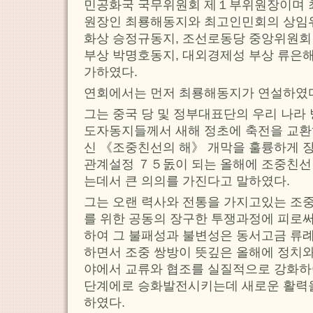
민공화국 국무위원회 제１부위원장이며 
원장인 최룡해동지와 최고인민회의 상임위
화상 승정규동지, 조선로동당 중앙위원회
부상 박명호동지, 대외경제성 부상 류은해
가하였다.
연회에서는 먼저 최룡해동지가 연설하였
그는 중국 당 및 정부대표단의 우리 나라 
도자동지들께서 새해 정초에 축전을 교
신 《조중친선의 해》 개막을 훌륭하게 
관계설정 ７５돐이 되는 올해에 조중친선
는데서 큰 의의를 가진다고 말하였다.
그는 오랜 력사와 전통을 가지고있는 조
를 위한 공동의 장구한 투쟁과정에 피로
하여 그 불패성과 불변성은 동서고금 류
하면서 조중 쌍방이 뜻깊은 올해에 정치와
야에서 교류와 협조를 실질적으로 강화하
단계에로 승화발전시키는데 새로운 활력
하였다.