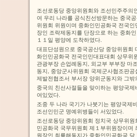
조선로동당 중앙위원회와 조선민주주의
여 우리 나라를 공식친선방문하는 중국공
위원회 위원이며 중화인민공화국 전국인
장인 조락제동지를 단장으로 하는 중화인
１１일 평양에 도착하였다.
대표단성원으로 중국공산당 중앙위원회 
화인민공화국 전국인민대표대회 상무위원회
관광부장 손업례동지, 외교부 부부장 마조
동지, 중앙군사위원회 국제군사협조판공실
제발전협조서 부서장 양위군동지와 그밖의
중국의 친선사절들을 맞이하는 평양국제
여있었다.
조중 두 나라 국기가 나붓기는 평양국제
조선인민군 명예위병들이 서있었다.
조선로동당 중앙위원회 정치국 상무위원
민공화국 국무위원회 제１부위원장이며 
원장인 최룡해동지가 중화인민공화국 당 