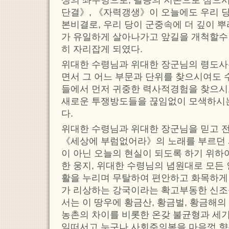
단결》, 《자력갱생》이 오늘에도 우리 당
본비결로, 우리 당이 군중속에 더 깊이 
가 유일하게 살아나가고 앞길을 개척할수
히 자리잡게 되였다.
위대한 수령님과 위대한 장군님의 령도사
면서 그 어느 부문과 단위를 찾으시여도
들에서 먼저 귀중한 력사적경험을 찾으시
새로운 투쟁방도들을 끊임없이 모색하시
다.
위대한 수령님과 위대한 장군님을 믿고 
《세상에 부럼없어라》의 노래를 부르던 
이 아닌 오늘의 현실이 되도록 하기 위
한 웅지, 위대한 수령님의 념원대로 모든
활을 누리며 무탈하여 편안하고 화목하게
가 리상하는 강국이라는 확고부동한 신조
서는 이 땅우에 황금산, 황금벌, 황금해
농촌의 차이를 비롯한 온갖 불균형과 세
일떠서고 누구나 사회주의복을 마음껏 