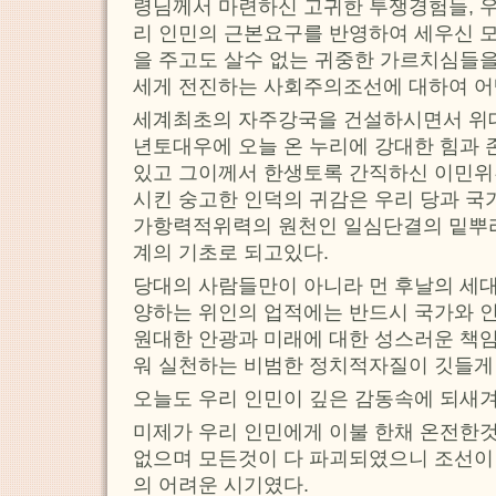
령님께서 마련하신 고귀한 투쟁경험들, 
리 인민의 근본요구를 반영하여 세우신 모
을 주고도 살수 없는 귀중한 가르치심들을
세게 전진하는 사회주의조선에 대하여 어
세계최초의 자주강국을 건설하시면서 위
년토대우에 오늘 온 누리에 강대한 힘과 
있고 그이께서 한생토록 간직하신 이민위
시킨 숭고한 인덕의 귀감은 우리 당과 국
가항력적위력의 원천인 일심단결의 밑뿌리
계의 기초로 되고있다.
당대의 사람들만이 아니라 먼 후날의 세
양하는 위인의 업적에는 반드시 국가와 
원대한 안광과 미래에 대한 성스러운 책임
워 실천하는 비범한 정치적자질이 깃들게 
오늘도 우리 인민이 깊은 감동속에 되새겨
미제가 우리 인민에게 이불 한채 온전한것
없으며 모든것이 다 파괴되였으니 조선이
의 어려운 시기였다.