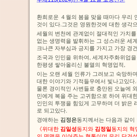
환희로운 ４월의 봄을 맞을 때마다 우리 
것이 있다.그것은 영원한것에 대한 생각
세월의 변천에 관계없이 절대적인 가치를 
없는 생명력을 발휘하는 그 성스러운 세계
크나큰 자부심과 긍지를 가지고 가장 경
조국과 인민을 위하여, 세계자주화위업을
한평생 쌓아올리신 불멸의 혁명업적,
이는 오랜 세월 인류가 그려보고 숙망하며
대한 이야기와 기적들우에서 빛나고있다.
물론 경이적인 사변들로 충만된 오늘에 와
민에게 복을 주는 고귀함으로 하여 위대
인민의 투쟁을 힘있게 고무하며 더 밝은 
로 되고있다.
경애하는
김정은
동지께서는 다음과 같이
《위대한
김일성
동지와
김정일
동지의 혁
의 명맥을 이어주는 혈통이며 우리 당건