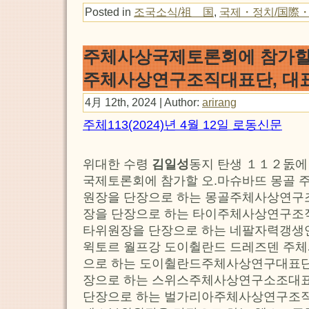
Posted in
조국소식/祖 国
,
국제・정치/国際
주체사상국제토론회에 참가할
주체사상연구조직대표단, 대
4月 12th, 2024 | Author:
arirang
주체113(2024)년 4월 12일 로동신문
위대한 수령
김일성
동지 탄생 １１２돐에
국제토론회에 참가할 오.마슈바뜨 몽골 
원장을 단장으로 하는 몽골주체사상연구
장을 단장으로 하는 타이주체사상연구조직
타위원장을 단장으로 하는 네팔자력갱생
윅토르 월프강 도이췰란드 드레즈덴 주
으로 하는 도이췰란드주체사상연구대표단
장으로 하는 스위스주체사상연구소조대표
단장으로 하는 벌가리아주체사상연구조직