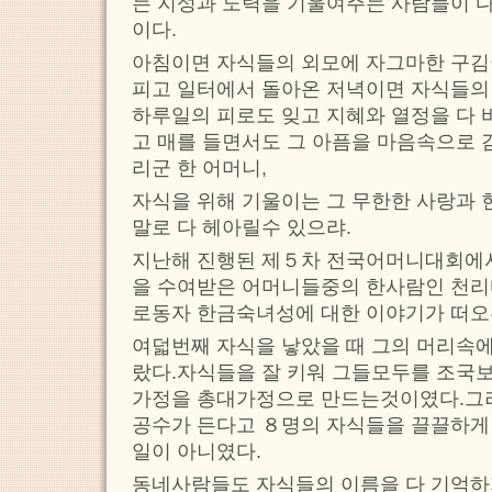
는 지성과 노력을 기울여주는 사람들이 
이다.
아침이면 자식들의 외모에 자그마한 구김
피고 일터에서 돌아온 저녁이면 자식들의
하루일의 피로도 잊고 지혜와 열정을 다 
고 매를 들면서도 그 아픔을 마음속으로 
리군 한 어머니,
자식을 위해 기울이는 그 무한한 사랑과 
말로 다 헤아릴수 있으랴.
지난해 진행된 제５차 전국어머니대회에
을 수여받은 어머니들중의 한사람인 천
로동자 한금숙녀성에 대한 이야기가 떠오
여덟번째 자식을 낳았을 때 그의 머리속에
랐다.자식들을 잘 키워 그들모두를 조국
가정을 총대가정으로 만드는것이였다.그러
공수가 든다고 ８명의 자식들을 끌끌하게
일이 아니였다.
동네사람들도 자식들의 이름을 다 기억하