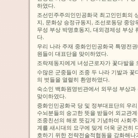
하였다.
조선민주주의인민공화국 최고인민회의 
지, 문화상 승정규동지, 조선로동당 중앙
무성 부상 박명호동지, 대외경제성 부상
다.
우리 나라 주재 중화인민공화국 특명전권
원들이 대표단을 맞이하였다.
조락제동지에게 녀성근로자가 꽃다발을 
수많은 군중들이 조중 두 나라 기발과 꽃
의 벗들을 열렬히 환영하였다.
숙소인 백화원영빈관에서 외무성 부상과
맞이하였다.
중화인민공화국 당 및 정부대표단의 우리 나
수뇌분들의 숭고한 뜻을 받들어 외교관계
조중친선의 해로 뜻깊게 기념하며 사회주
계를 새시대의 요구에 맞게 더욱 굳건히 
호하기 위한 전략전술적협동을 강화해나