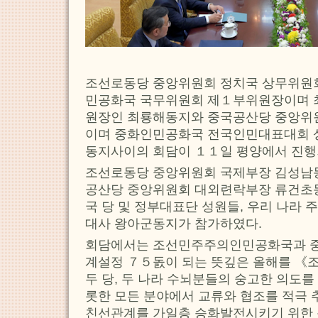
조선로동당 중앙위원회 정치국 상무위원
민공화국 국무위원회 제１부위원장이며 
원장인 최룡해동지와 중국공산당 중앙위
이며 중화인민공화국 전국인민대표대회 
동지사이의 회담이 １１일 평양에서 진행
조선로동당 중앙위원회 국제부장 김성남동
공산당 중앙위원회 대외련락부장 류건초
국 당 및 정부대표단 성원들, 우리 나라
대사 왕아군동지가 참가하였다.
회담에서는 조선민주주의인민공화국과 
계설정 ７５돐이 되는 뜻깊은 올해를 《
두 당, 두 나라 수뇌분들의 숭고한 의도를 
롯한 모든 분야에서 교류와 협조를 적극
친선관계를 가일층 승화발전시키기 위한 