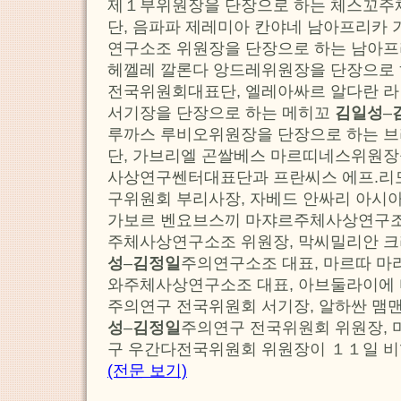
제１부위원장을 단장으로 하는 체스꼬주
단, 음파파 제레미아 칸야네 남아프리카
연구소조 위원장을 단장으로 하는 남아
헤껠레 깔론다 앙드레위원장을 단장으로
전국위원회대표단, 엘레아싸르 알다란
서기장을 단장으로 하는 메히꼬
김일성
–
루까스 루비오위원장을 단장으로 하는
단, 가브리엘 곤쌀베스 마르띠네스위원장
사상연구쎈터대표단과 프란씨스 에프.리
구위원회 부리사장, 자베드 안싸리 아시
가보르 벤요브스끼 마쟈르주체사상연구조직
주체사상연구소조 위원장, 막씨밀리안 
성
–
김정일
주의연구소조 대표, 마르따 마
와주체사상연구소조 대표, 아브둘라이에
주의연구 전국위원회 서기장, 알하싼 맴
성
–
김정일
주의연구 전국위원회 위원장,
구 우간다전국위원회 위원장이 １１일 비
(전문 보기)