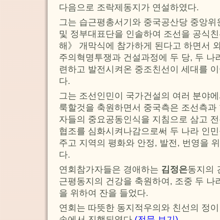
다음으로 조락제동지가 연설하였다.
그는 습근평총서기와 중국공산당 중앙위원
및 정부대표단을 인솔하여 조선을 공식
해》 개막식에 참가하게 된다고 하면서 
주의혁명투쟁과 건설과정에 두 당, 두 나
련하고 발전시켜온 중조친선이 세대를 이
다.
그는 조선인민이 국가건설의 여러 분야에서
룩할것을 축원하면서 중국측은 조선측과 함
자들의 중요공동인식을 지침으로 삼고 전
협조를 심화시켜나감으로써 두 나라 인민
주고 지역의 평화와 안정, 발전, 번영을
다.
연회참가자들은 경애하는
김정은
동지의 
근평동지의 건강을 축원하여, 조중 두 나
을 위하여 잔을 들었다.
연회는 따뜻한 동지적우의와 친선의 정이
속에서 진행되였다.
(전문 보기)