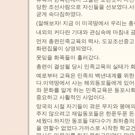
당한 조선사람으로 자신들을 선보였다.
굳게 속다짐하였다.
(잘해보자! 지금 이 미국땅에서 우리는 총
내외의 커다란 기대와 관심속에 마침내 공
먼저 총련민족교육의 력사, 도꾜조선중고
화편집물이 상영되였다.
못잊을 화폭들이 흘러갔다.
총련이 결성될 당시 민족교육의 실태가 
예로부터 교육은 민족의 백년대계를 위한
다.이역땅에서 사는 해외동포들에게 있어서
와 문화를 알게 하는 민족교육은 동포사
중요하고 사활적인 사업이다.
망국의 시절 자기들이 겪은 무지와 몽매
주지 않으려고 재일동포들은 한푼두푼 돈
세웠다.하지만 동포들 대다수가 최하층의
을 면할수 없었다.가까스로 시작한 학교