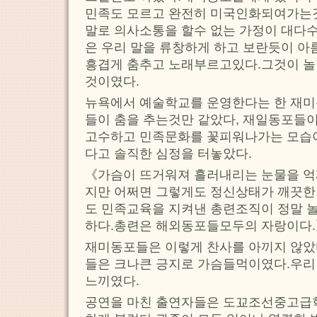
민족도 모르고 완전히 미국인화되여가는
말로 의사소통을 할수 없는 가정이 대다
은 우리 말을 류창하게 하고 보란듯이 아
흥겹게 춤추고 노래부르고있다.그것이 놀
것이였다.
뉴욕에서 예술학교를 운영한다는 한 재미
들이 춤을 추는것만 같았다, 재일동포들
고수하고 민족문화를 꽃피워나가는 모습이
다고 솔직한 심정을 터놓았다.
《가슴이 뜨거워져 흘러내리는 눈물을 억
지만 어쩌면 그렇게도 정신상태가 깨끗한
도 민족교육을 지켜낸 총련조직이 정말 놀
하다.총련은 해외동포들모두의 자랑이다
재미동포들은 이렇게 찬사를 아끼지 않았
들은 크나큰 긍지로 가슴들먹이였다.우리
느끼였다.
공연을 마친 출연자들은 도꾜조선중고급학