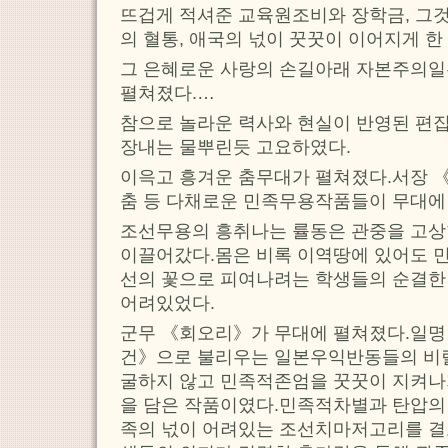
뜨겁게 적셔준 교육원조비와 장학금, 그
의 혈통, 애국의 넋이 꿋꿋이 이어지게 한
그 은혜로운 사랑의 손길아래 자본주의
펼쳐졌다.…
참으로 놀라운 력사와 현실이 반영된 편
장내는 물뿌린듯 고요하였다.
이윽고 흥겨운 춤무대가 펼쳐졌다.서장 《
춤 등 다채로운 민족무용작품들이 무대에
조선무용의 흥취나는 률동은 관중을 고
이끌어갔다.몸은 비록 이역땅에 있어도 민
선의 꽃으로 피여나려는 학생들의 순결한
어려있었다.
군무 《회오리》가 무대에 펼쳐졌다.일
건》으로 불리우는 일본우익반동들의 비
굴하지 않고 민족적존엄을 꿋꿋이 지켜
을 담은 작품이였다.민족적차별과 탄압의
족의 넋이 어려있는 조선치마저고리를 결