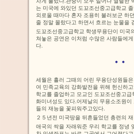
차게 불렀다.관중이 모두 일어나 열렬한
는 미국에 와있던 도꾜조선중고급학교 졸
외로울 때마다 혼자 조용히 불러보군 하던
줄 정말 몰랐다고 하면서 흐르는 눈물을 
도꾜조선중고급학교 학생무용단이 미국의
쳐놓은 공연은 이처럼 수많은 사람들에게
다.
＊ ＊
세월은 흘러 그때의 어린 무용단성원들은 
여 민족교육의 강화발전을 위해 헌신하고
학교를 졸업하고 모교인 도꾜조선중고급
화미녀성도 있다.어제날의 무용소조원이 
들의 재능을 꽃피워주고있다.
２５년전 미국땅을 뒤흔들었던 총련의 재
애국의 싹을 자래워준 우리 학교를 정녕 
찬 인생좌표는 바로 그곳에서 그어졌다고