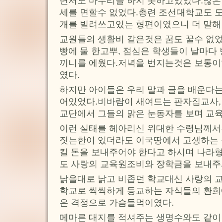
면서도 마무리를 하지 못하고있었다.많은
세를 면할수 없었다.총련 조선대학교도 
개를 빌려쓰고있는 형편이였으니 더 말해
교원들의 생활비 같은것은 꿈도 꿀수 없었
빵에 물 한고뿌, 점심은 학생들이 날마다
끼니를 에웠다.저녁을 번지는것은 보통
였다.
하지만 아이들은 우리 말과 글을 배운다는
어있었다.비바람이 새여드는 판자집교사,
교단에서 그들의 맑은 눈동자를 보며 교
이런 실태를 헤아리신 위대한 수령님께서
짓는한이 있더라도 이국땅에서 고생하는
킬 돈을 보내주어야 한다고 하시며 나라
도 사랑의 교육원조비와 장학금을 보내주
낡을대로 낡고 비좁던 학교대신 사랑의 
학교로 씩씩하게 등교하는 자식들의 환희
은 격정으로 가슴들먹이였다.
메마른 대지를 적셔주는 생명수와도 같이