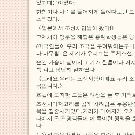
었기때문이였다.
한참이나 사증을 뚫어지게 들여다보던 그
소리쳤다.
《일본에서 조선사람들이 왔다!》
그제서야 영문을 깨달은 총련학생들은 빙
(미국인들이 우리 조국을 두려워하는구나
나.아무렴, 온 세계가 우러르는 주체조선,
순간 가슴이 넓어지고 키가 한뽐이나 커
쭉 펴고 당당히 말하였다.
《그래요.우리는 조선사람이예요.우리 
국입니다.》
호텔에 도착한 그들은 려장을 푼 후 거리
조선치마저고리를 곱게 차려입은 무용단
목을 집중시키였다.거리가 미여지게 오가던
라에서 온 관광객들이 이 특이한 행렬을 
다.
뉴욕의 한복판에서 그들은 보란듯이 사진