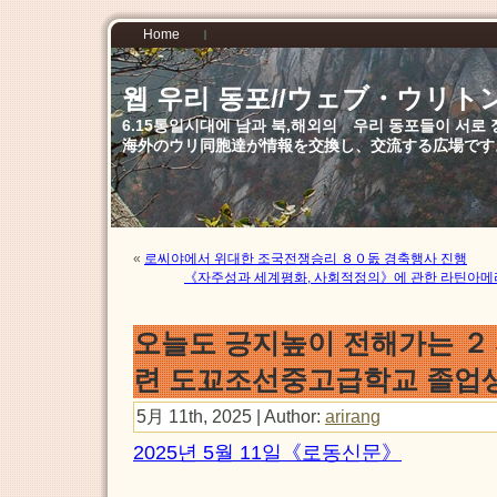
Home
웹 우리 동포//ウェブ・ウリト
6.15통일시대에 남과 북,해외의 우리 동포들이 서
海外のウリ同胞達が情報を交換し、交流する広場です
«
로씨야에서 위대한 조국전쟁승리 ８０돐 경축행사 진행
《자주성과 세계평화, 사회적정의》에 관한 라틴아
오늘도 긍지높이 전해가는 ２
련 도꾜조선중고급학교 졸업
5月 11th, 2025 | Author:
arirang
2025년 5월 11일《로동신문》