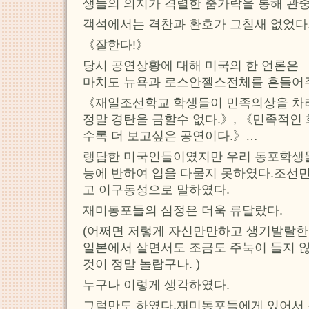
생들의 의지가 격렬한 춤가락을 통해 관
객석에서는 격찬과 환호가 그칠새 없었다
《잘한다!》
당시 공연상황에 대해 미국의 한 언론은
마치도 뉴욕과 로스안젤스전체를 흔들어
《재일조선학교 학생들이 민족의상을 차
정말 경탄을 금할수 없다.》, 《민족적인
수록 더 보고싶은 공연이다.》…
랭담한 미국인들이였지만 우리 동포학생들
능에 반하여 입을 다물지 못하였다.조선
고 이구동성으로 말하였다.
재미동포들의 심정은 더욱 류달랐다.
(어쩌면 저렇게 자신만만하고 생기발랄한
일본에서 살면서도 조금도 주눅이 들지 
것이 정말 놀랍구나. )
누구나 이렇게 생각하였다.
그럴만도 하였다.재미동포들에게 있어서 