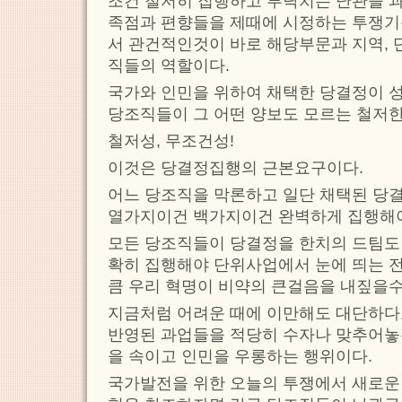
조건 철저히 집행하고 부닥치는 난관을 
족점과 편향들을 제때에 시정하는 투쟁기
서 관건적인것이 바로 해당부문과 지역,
직들의 역할이다.
국가와 인민을 위하여 채택한 당결정이 
당조직들이 그 어떤 양보도 모르는 철저한
철저성, 무조건성!
이것은 당결정집행의 근본요구이다.
어느 당조직을 막론하고 일단 채택된 당결
열가지이건 백가지이건 완벽하게 집행해야
모든 당조직들이 당결정을 한치의 드팀도 
확히 집행해야 단위사업에서 눈에 띄는 
큼 우리 혁명이 비약의 큰걸음을 내짚을수
지금처럼 어려운 때에 이만해도 대단하다
반영된 과업들을 적당히 수자나 맞추어놓
을 속이고 인민을 우롱하는 행위이다.
국가발전을 위한 오늘의 투쟁에서 새로운