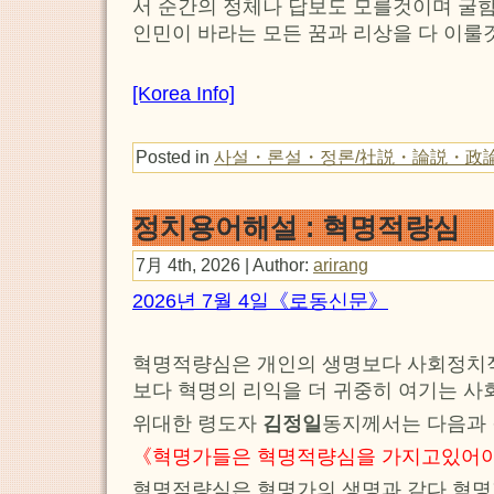
서 순간의 정체나 답보도 모를것이며 굴
인민이 바라는 모든 꿈과 리상을 다 이룰
[Korea Info]
Posted in
사설・론설・정론/社説・論説・政
정치용어해설 : 혁명적량심
7月 4th, 2026 | Author:
arirang
2026년 7월 4일《로동신문》
혁명적량심은 개인의 생명보다 사회정치적
보다 혁명의 리익을 더 귀중히 여기는 사
위대한 령도자
김정일
동지께서는 다음과 
《혁명가들은 혁명적량심을 가지고있어야
혁명적량심은 혁명가의 생명과 같다.혁