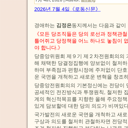
2026년 7월 4일《로동신문》
경애하는
김정은
동지께서는 다음과 같이
《모든 당조직들은 당의 로선과 정책관철
틀어쥐고 당정책을 어느 하나도 놓침이 
야 합니다.》
당중앙위원회 제９기 제２차전원회의의 
해 채택한 당결정집행에 양보없이 철저하
하며 부족점과 편향시정에 주저없이 단호
운 국면을 개척하고 새로운 변혁을 창조
당중앙전원회의의 기본정신에는 전당이
공세적인 전진방식과 투쟁원칙, 철저한 
계의 혁신적목표를 지향한 올해 주요정
있게 담보할데 대한 당의 의도가 비껴있다
국가발전의 새로운 국면을 개척하고 새로
구상과 의도를 철저히 관철하자면 전당적