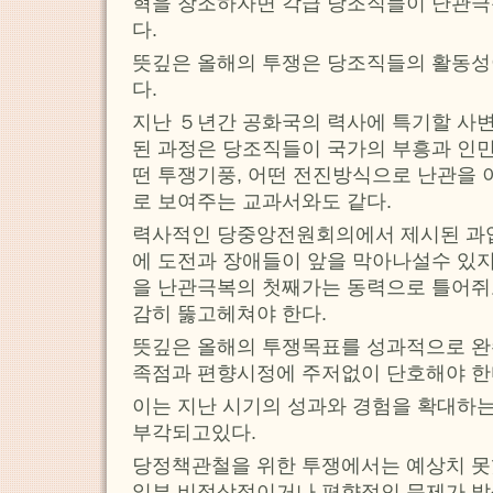
혁을 창조하자면 각급 당조직들이 난관극
다.
뜻깊은 올해의 투쟁은 당조직들의 활동성
다.
지난 ５년간 공화국의 력사에 특기할 사
된 과정은 당조직들이 국가의 부흥과 인민
떤 투쟁기풍, 어떤 전진방식으로 난관을
로 보여주는 교과서와도 같다.
력사적인 당중앙전원회의에서 제시된 과
에 도전과 장애들이 앞을 막아나설수 있지
을 난관극복의 첫째가는 동력으로 틀어쥐
감히 뚫고헤쳐야 한다.
뜻깊은 올해의 투쟁목표를 성과적으로 완
족점과 편향시정에 주저없이 단호해야 한
이는 지난 시기의 성과와 경험을 확대하는
부각되고있다.
당정책관철을 위한 투쟁에서는 예상치 못
일부 비정상적이거나 편향적인 문제가 발