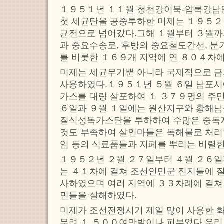
１９５１년 １１월 청천강이북-압록강남안
첫 세균탄을 공중투하한 미제는 １９５２
균전으로 넘어갔다.그해 １월부터 ３월
과 중요수송로, 후방의 중요철도간선, 분
를 비롯한 １６９개 지역에 연 ８０４차에
미제는 세균무기뿐 아니라 국제적으로 
사용하였다.１９５１년 ５월 ６일 남포시
가스를 대량 살포하여 １ ３７９명의 주
６일과 ９월 １일에는 원산지구와 황해남
질식성독가스탄을 투하하여 수많은 중독자
것도 부족하여 살인마들은 독해물로 처리한 
임 등의 식료품들과 지페를 뿌리는 비렬
１９５２년 ２월 ２７일부터 ４월 ２６
는 ４１차에 걸쳐 조선인민군 진지들에 
사하였으며 여러 지역에 ３３차례에 걸쳐
민들을 살해하였다.
미제가 조선전쟁시기 제일 많이 사용한 
무려 １ ５００여만발이나 퍼부었다.우리