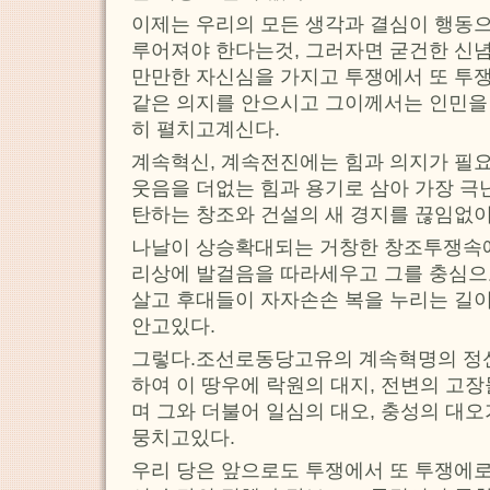
이제는 우리의 모든 생각과 결심이 행동으
루어져야 한다는것, 그러자면 굳건한 신념,
만만한 자신심을 가지고 투쟁에서 또 투
같은 의지를 안으시고 그이께서는 인민을
히 펼치고계신다.
계속혁신, 계속전진에는 힘과 의지가 필요
웃음을 더없는 힘과 용기로 삼아 가장 극
탄하는 창조와 건설의 새 경지를 끊임없
나날이 상승확대되는 거창한 창조투쟁속에
리상에 발걸음을 따라세우고 그를 충심으로
살고 후대들이 자자손손 복을 누리는 길
안고있다.
그렇다.조선로동당고유의 계속혁명의 정신
하여 이 땅우에 락원의 대지, 전변의 고
며 그와 더불어 일심의 대오, 충성의 대
뭉치고있다.
우리 당은 앞으로도 투쟁에서 또 투쟁에