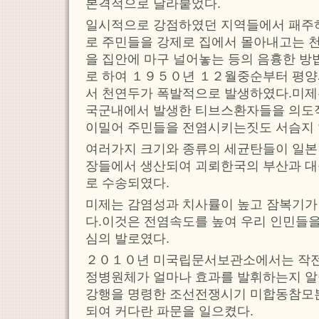
본격적으로 달라붙었다.
일시적으로 강점하였던 지역들에서 패주
로 주민들을 강제로 집에서 몰아내고는 
을 집안에 마구 널어놓는 등의 음흉한 방
로 하여 １９５０년 １２월중순부터 평양
서 천연두가 폭발적으로 발생하였다.미제
국군내에서 발생한 티브스환자들을 의도적
이밀어 주민들을 전염시키는짓도 서슴지 
여러가지 크기와 종류의 세균탄들이 일본
장들에서 생산되여 괴뢰한국의 부산과 
로 수송되였다.
미제는 감염성과 치사률이 높고 잠복기가
다.이것은 전염속도를 높여 우리 인민들
심의 발로였다.
２０１０년 미국립문서보관소에서는 작전
정병원체가 얼마나 효과를 발휘하는지 
강행을 명령한 조선전쟁시기 미합동참모
되여 커다란 파문을 일으켰다.