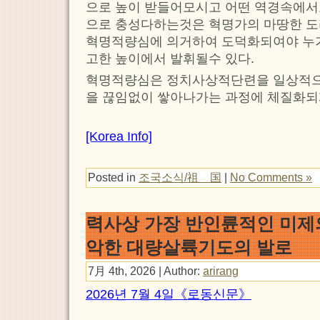
으로 높이 받들어모시고 어떤 역경속에서
으로 충성다하는것은 혁명가의 마땅한 도
혁명적량심에 의거하여 도덕화되여야 누가
고한 높이에서 발휘될수 있다.
혁명적량심은 정치사상적단련을 일상적으
을 끊임없이 쌓아나가는 과정에 체질화되
[Korea Info]
Posted in
조국소식/祖 国
|
No Comments »
력사상 가장 반인륜적인 미제
악한 대량살륙기도의 발로
7月 4th, 2026 | Author:
arirang
2026년 7월 4일《로동신문》