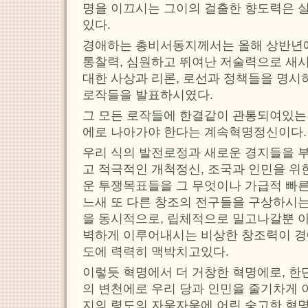
명을 이끄시는 그이의 걸출한 향도력은 
있다.
경애하는 총비서동지께서는 올해 상반년
통찰력, 심원하고 뛰여난 저술력으로 새시
대한 사상과 리론, 로선과 정책들을 명시
로작들을 발표하시였다.
그 모든 로작들에 한결같이 관통되여있는
에로 나아가야 한다는 계속혁명정신이다.
우리 식의 발전로정과 새로운 경지들을 
고 적극적인 개척정신, 조국과 인민을 위
운 투쟁목표들을 그 무엇이나 가급적 빠
느새 또 다른 창조의 전구들을 구상하시는
을 동시적으로, 립체적으로 밀고나갈뿐 아
벽하게 이루어내시는 비상한 창조력이 
도에 력력히 맥박치고있다.
이렇듯 혁명에서 더 거창한 혁명에로, 한
의 변천에로 우리 당과 인민을 줄기차게
지의 령도의 자욱자욱에 어린 숭고한 혁