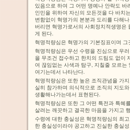
있음으로 하여 그 어떤 명예나 안락도 바라
인민을 위하여 자신의 모든것을 다 바치
변함없이 혁명가의 본분과 도리를 다해
버리면 혁명가로서의 사회정치적생명은 
게 된다.
혁명적량심은 혁명가의 기본징표이며 그
혁명적량심은 우선 수령을 진심으로 우러
을 무조건 접수하고 한치의 드팀도 없이 
여 끊임없는 사색과 탐구, 지칠줄 모르는
여기는데서 나타난다.
혁명적량심은 또한 높은 조직관념을 가지
실히 참가하며 의식적으로 조직의 지도와
생활해나가는데서 표현된다.
혁명적량심은 또한 그 어떤 특전과 특혜
살려는 깨끗하고 결곡한 마음을 가지고 
수령에 대한 충실성은 혁명적량심의 최
한 충실성이라야 공고하고 진실한 충실성