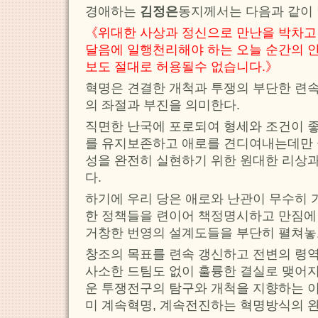
경애하는
김정은
동지께서는 다음과 같이
《위대한 사상과 정신으로 만난을 박차고
달음에 일행천리해야 하는 오늘 순간의 안
보도 절대로 허용될수 없습니다.》
혁명은 견결한 개척과 투쟁의 부단한 련속
의 좌절과 부진을 의미한다.
직면한 난국에 포로되여 형세와 조건이 
를 유지보존하고 애로를 견디여내는데만
성을 완전히 실현하기 위한 원대한 리상과
다.
하기에 우리 당은 애로와 난관이 무수히 
한 정책들을 련이어 책정명시하고 만짐에
거창한 번영의 설계도들을 부단히 펼쳐놓
창조의 목표를 련속 갱신하고 전변의 령역
사소한 드팀도 없이 훌륭한 결실로 맺어지
운 투쟁전구의 탐구와 개척을 지향하는 
미 계속혁명, 계속전진하는 혁명방식의 