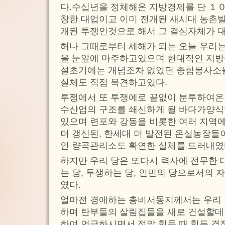
다.수십년을 정체해온 지방경제를 단 １
창한 대업이고 이미 전개된 새시대 농촌발
개된 투쟁인것으로 해서 그 결심자체가 
허나 그때로부터 세해가 되는 오늘 우리는
을 눈앞에 마주하고있으며 현대적인 지
설초기에는 개념조차 없었던 종합봉사소
실체도 직접 목견하고있다.
투쟁에서 또 투쟁에로 끝없이 분투하여온
수산업의 구조를 쇄신하게 될 바다가양식
있으며 련포와 강동을 비롯한 여러 지역에
더 갱신된, 한세대 더 발전된 온실농장들
인 량곡관리소도 확연한 실체를 드러내였
하지만 우리 당은 또다시 력사에 전무한
는 당, 투쟁하는 당, 인민의 당으로서의
였다.
얼마전 경애하는 총비서동지께서는 우리
하며 탄부들의 살림집들을 새로 건설할데
하여 언급하시면서 정말 힘들 때 힘든 결