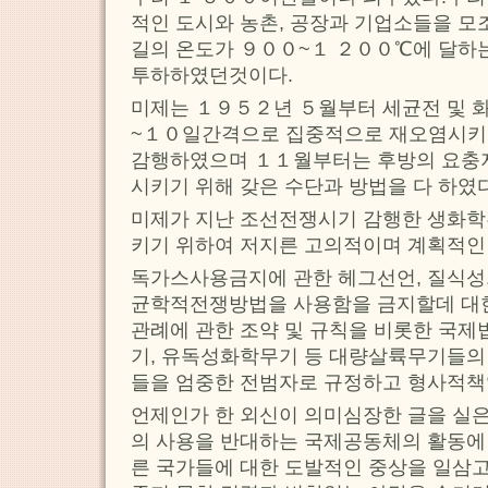
적인 도시와 농촌, 공장과 기업소들을 모
길의 온도가 ９００~１ ２００℃에 달하
투하하였던것이다.
미제는 １９５２년 ５월부터 세균전 및 
~１０일간격으로 집중적으로 재오염시키
감행하였으며 １１월부터는 후방의 요충
시키기 위해 갖은 수단과 방법을 다 하였다
미제가 지난 조선전쟁시기 감행한 생화학
키기 위하여 저지른 고의적이며 계획적인
독가스사용금지에 관한 헤그선언, 질식성,
균학적전쟁방법을 사용함을 금지할데 대
관례에 관한 조약 및 규칙을 비롯한 국
기, 유독성화학무기 등 대량살륙무기들의
들을 엄중한 전범자로 규정하고 형사적책
언제인가 한 외신이 의미심장한 글을 실
의 사용을 반대하는 국제공동체의 활동에
른 국가들에 대한 도발적인 중상을 일삼고