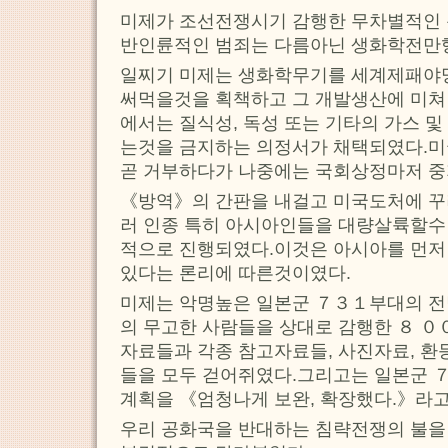
미제가 조선전쟁시기 감행한 무차별적인 
반인륜적인 범죄는 다름아닌 생화학전만
일찌기 미제는 생화학무기를 세계제패야
써먹을것을 획책하고 그 개발생산에 미
에서는 질식성, 독성 또는 기타의 가스 
는것을 금지하는 의정서가 채택되였다.미
곧 거부하다가 나중에는 국회상정마저 중
《방역》의 간판을 내걸고 미국도처에 
러 인종 특히 아시아인들을 대량살륙할수
적으로 진행되였다.이것은 아시아를 먼저
있다는 론리에 따른것이였다.
미제는 악명높은 일본군 ７３１부대의 
의 무고한 사람들을 상대로 감행한 ８ ０
자료들과 각종 참고자료들, 사진자료, 환
들을 모두 걷어쥐였다.그리고는 일본군 
계획을 《엄청나게 보완, 확장했다.》라고
우리 공화국을 반대하는 침략전쟁의 불을