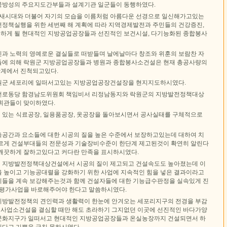
국방성의 주요지도간부들과 설계기관 일군들이 동행하였다.
 새시대와 더불어 자기의 모습을 이름처럼 아름다운 선경으로 일신해가고있는
정책실행을 위한 세번째 해 계획에 따라 지역경제발전과 주민들의 건강증진,
하게 될 현대적인 지방공업공장들과 선진적인 보건시설, 다기능화된 종합봉사
과 노력의 영예로운 결실들로 떠받들며 날에날마다 창조와 위훈의 보람찬 자
들에 의해 락원군 지방공업공장들과 병원과 종합봉사소건설은 현재 총공사량의
단계에서 진척되고있다.
원군 세포리에 일떠서고있는 지방공업공장건설장을 현지지도하시였다.
선로동당 함경남도위원회 책임비서 리정남동지와 락원군의 지방발전정책대상
휘관들이 맞이하였다.
 있는 식료공장, 일용품공장, 옷공장을 돌아보시면서 공사실태를 구체적으로
축공간과 요소들에 대한 시공의 질을 높은 수준에서 보장하고있는데 대하여 치
르게 건설부대들의 전문성과 기술장비수준이 한단계 제고된것이 확연히 알린다
깨끗하게 잘하고있다고 커다란 만족을 표시하시였다.
 지방발전정책대상건설에서 시공의 질이 제고되고 건설속도도 높아졌는데 이
 높이고 기능공대렬을 강화하기 위한 사업에 지속적인 힘을 넣은 결과이라고
들을 계속 보강해주는것과 함께 건설자들에 대한 기능급수판정을 실속있게 진
 평가사업을 바로해주어야 한다고 말씀하시였다.
지방발전정책의 견인력과 생활력이 한눈에 안겨오는 세포리지구의 전경을 부감
사업소건설을 결심할 때만 해도 초라하기 그지없던 이곳에 선진적인 바다가양
문화지구가 일떠서고 현대적인 지방공업공장들과 온실농장까지 건설되면서 하
다고 기쁨을 금치 못하시였다.