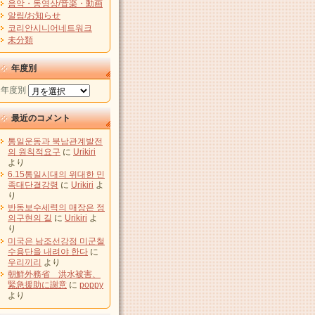
음악・동영상/音楽・動画
알림/お知らせ
코리안시니어네트워크
未分類
年度別
年度別
最近のコメント
통일운동과 북남관계발전
의 원칙적요구
に
Urikiri
より
6.15통일시대의 위대한 민
족대단결강령
に
Urikiri
よ
り
반동보수세력의 매장은 정
의구현의 길
に
Urikiri
よ
り
미국은 남조선강점 미군철
수용단을 내려야 한다
に
우리끼리
より
朝鮮外務省 洪水被害、
緊急援助に謝意
に
poppy
より