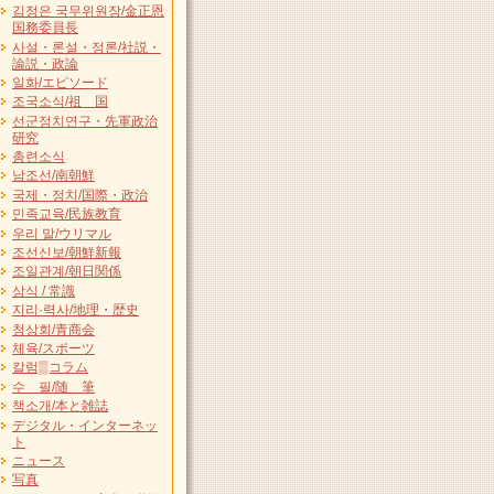
김정은 국무위원장/金正恩
国務委員長
사설・론설・정론/社説・
論説・政論
일화/エピソード
조국소식/祖 国
선군정치연구・先軍政治
研究
총련소식
남조선/南朝鮮
국제・정치/国際・政治
민족교육/民族教育
우리 말/ウリマル
조선신보/朝鮮新報
조일관계/朝日関係
상식 / 常識
지리·력사/地理・歴史
청상회/青商会
체육/スポーツ
칼럼▒コラム
수 필/随 筆
책소개/本と雑誌
デジタル・インターネッ
ト
ニュース
写真