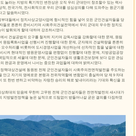
도 놀라는 지방의 획기적인 변천상은 오직 우리 군대만이 창조할수 있는 력사
당적, 전국가적, 전사회적으로 우리 군대를 성심성의를 다해 도와주는 원군기풍
다고 말씀하시였다.
설부대들에서 정치사상교양사업에 항시적인 힘을 넣어 모든 군인건설자들을 당
철자들로 튼튼히 준비시키며 사회주의건설전역에서 우리 군대의 우수한 정치도
이 발휘되게 할데 대하여 강조하시였다.
에서 건설공법의 요구를 철저히 지키며 감독사업을 강화할데 대한 문제, 원림
어 원림록화사업을 선행시켜 진행할데 대한 문제, 군자체의 건설력량을 튼튼히
 오수처리를 비롯하여 도시경영사업을 개선하는데 선차적인 힘을 넣을데 대한
준비시켜 현대적인 병원운영사업을 편향없이 진행할데 대한 문제, 지방공업공장
책임적으로 세울데 대한 문제, 군인건설자들의 생활조건보장에 보다 깊은 관심
설의 완공과 운영에서 나서는 중요한 과업들에 대하여 밝히시였다.
정책대상건설에 동원된 전체 군인건설자들이 사회주의전면적발전을 주도하는
을 안고 자기의 영예로운 본령과 전위적역할에 변함없이 충실하여 당 제９차대
이 또 한번 변하고 비약하는 자랑찬 승리의 해로 빛내이리라는 기대와 확신을 표
최상최대의 믿음에 무한히 고무된 전체 군인건설자들은 전면적발전의 새시대가
의 지방발전정책을 높은 실적으로 드팀없이 받들어나갈 굳은 결의를 다짐하였