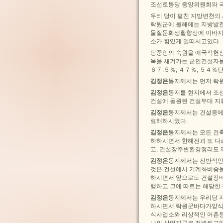
조선로동당 중앙위원회와 
우리 당이 펼친 지방변천의
락원군에 올해에는 지방발전
물질문화생활향상에 이바지
소가 힘있게 일떠서고있다.
당중앙의 숙원을 애국적헌신
욱을 새겨가는 군인건설자
６７.５％, ４７％, ５４％
김정은
동지께서는 먼저 락
김정은
동지를 현지에서 조
건설에 동원된 건설부대 지
김정은
동지께서는 건설중에
료해하시였다.
김정은
동지께서는 모든 건
하하시면서 한해전과 또 다
고, 건설장주변환경정리도 
김정은
동지께서는 전반적인
것은 건설에서 기계화비중을
하시면서 앞으로도 건설장비
행하고 그에 따르는 해당한
김정은
동지께서는 우리당 
하시면서 락원군바다가양식
식사업소와 리상적인 어촌
나의 산업지구로 전변되고있