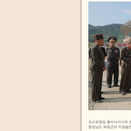
조선로동당 총비서이시며 
함경남도 락원군의 지방발