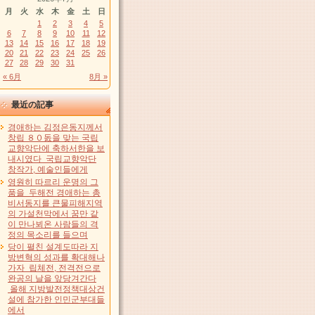
月
火
水
木
金
土
日
1
2
3
4
5
6
7
8
9
10
11
12
13
14
15
16
17
18
19
20
21
22
23
24
25
26
27
28
29
30
31
« 6月
8月 »
最近の記事
경애하는 김정은동지께서
창립 ８０돐을 맞는 국립
교향악단에 축하서한을 보
내시였다 국립교향악단
창작가, 예술인들에게
영원히 따르리 운명의 그
품을 두해전 경애하는 총
비서동지를 큰물피해지역
의 가설천막에서 꿈만 같
이 만나뵈온 사람들의 격
정의 목소리를 들으며
당이 펼친 설계도따라 지
방변혁의 성과를 확대해나
가자 립체전, 전격전으로
완공의 날을 앞당겨간다
올해 지방발전정책대상건
설에 참가한 인민군부대들
에서