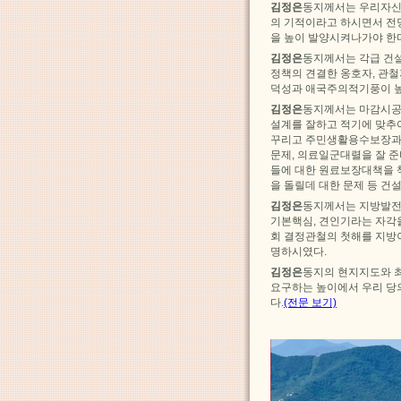
김정은
동지께서는 우리자신
의 기적이라고 하시면서 전
을 높이 발양시켜나가야 한
김정은
동지께서는 각급 건
정책의 견결한 옹호자, 관
덕성과 애국주의적기풍이 높
김정은
동지께서는 마감시공
설계를 잘하고 적기에 맞추
꾸리고 주민생활용수보장과
문제, 의료일군대렬을 잘 
들에 대한 원료보장대책을 
을 돌릴데 대한 문제 등 건
김정은
동지께서는 지방발전
기본핵심, 견인기라는 자각
회 결정관철의 첫해를 지방
명하시였다.
김정은
동지의 현지지도와 
요구하는 높이에서 우리 당
다.
(전문 보기)