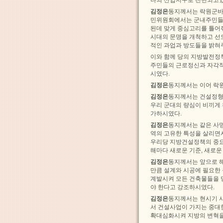
김정은
동지께서는 락원군바
민위원회에서는 군내주민들
된데 맞게 중심고리를 틀어
시대의 문명을 개척하고 선
적인 과업과 방도들을 밝혀
이와 함께 당의 지방발전정
주민들의 근로정신과 자각적
시였다.
김정은
동지께서는 이어 락
김정은
동지께서는 건설정형
우리 군대의 량심이 비끼게
가하시였다.
김정은
동지께서는 같은 사명
역의 고유한 특성을 살리면
우리당 지방건설정책의 중요
해마다 새로운 기준, 새로
김정은
동지께서는 앞으로 해
만큼 설계와 시공에 필요한
계발시켜 모든 건축물들을 
야 한다고 강조하시였다.
김정은
동지께서는 현시기 
서 건설사업이 가지는 중대
확대심화시켜 지방의 변혁을