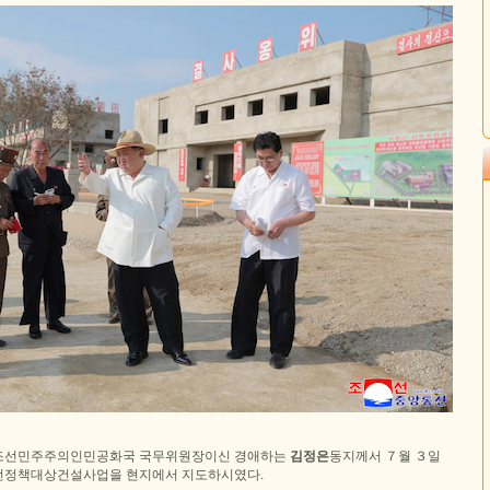
조선민주주의인민공화국 국무위원장이신 경애하는
김정은
동지께서 ７월 ３일
전정책대상건설사업을 현지에서 지도하시였다.