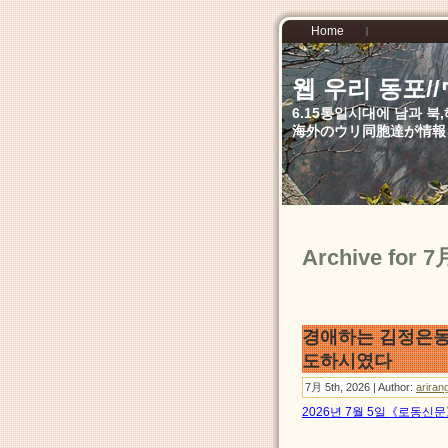
Home
웹 우리 동포
6.15통일시대에 남과 
海外のウリ同胞達が情報
Archive for 7
경애하는 김정은
도하시였다
7月 5th, 2026 | Author:
ariran
2026년 7월 5일《로동신