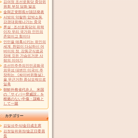
김여정 조선로동당 중앙위
원회 부장 담화 발표
金與正党部長が談話発表
서방의 악랄한 압박소동,
강경대응해나가는 중국
론설 : 조선로동당의 위력
이자 우리 국가와 인민의
존엄이고 힘이다
인민을 매혹시키는 위인의
세계 한없이 다심하신 어
버이의 정 강동군식료공
장에 깃든 가슴뜨거운 사
랑의 이야기
조선민주주의인민공화국
외무성 대변인 미국이 주
장하는 《싸이버위협설》
을 무근거한 중상모략으로
일축
朝鮮外務省代弁人、米国
の「サイバー脅威説」を
根拠のない中傷・謀略と
して一蹴
カテゴリー
김일성주석/金日成主席
김정일위원장/金正日委員
長