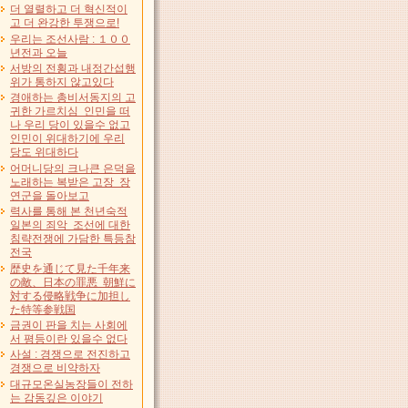
더 열렬하고 더 혁신적이
고 더 완강한 투쟁으로!
우리는 조선사람 : １００
년전과 오늘
서방의 전횡과 내정간섭행
위가 통하지 않고있다
경애하는 총비서동지의 고
귀한 가르치심 인민을 떠
나 우리 당이 있을수 없고
인민이 위대하기에 우리
당도 위대하다
어머니당의 크나큰 은덕을
노래하는 복받은 고장 장
연군을 돌아보고
력사를 통해 본 천년숙적
일본의 죄악 조선에 대한
침략전쟁에 가담한 특등참
전국
歴史を通じて見た千年来
の敵、日本の罪悪 朝鮮に
対する侵略戦争に加担し
た特等参戦国
금권이 판을 치는 사회에
서 평등이란 있을수 없다
사설 : 경쟁으로 전진하고
경쟁으로 비약하자
대규모온실농장들이 전하
는 감동깊은 이야기