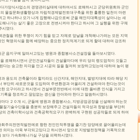
다가양식사업소의 경영관리실태에 대하여서도 료해하시고 군당위원회와 군인
의 물질문화생활향상과 자립적경제발전토대구축을 위한 훌륭한 밑천이 마련
쥐고 하나하나 모가 나게 집행해나감으로써 군을 해안지대특성이 살아나는 새
도해나가는 살기 좋은 고장으로 전변시켜야 한다고 하시며 그 실행을 위한 구체
주시였다.
책관철을 위한 투쟁이 자기 힘을 믿고 자체로 앞날을 개척해나가려는 모든 지역
인 혁명의식을 함께 배양하는 중요한 정치적계기로 되게 할데 대하여 강조하
원군 읍지구에 일떠서고있는 병원과 종합봉사소건설장을 돌아보시였다.
을 료해하시면서 군인건설자들이 건설물마다에 우리 당의 령도업적이 깃들고
 된다는 숭고한 자각을 안고 시공의 질을 철저히 보장하고있는데 대하여 높이 평
과 용도의 건축물이라 할지라도 산간지대, 해안지대, 벌방지대에 따라 해당 지
서 부단히 새로운것을 도입하며 주변환경과 어울리게 건설하여야 한다는것이
한 요구이라고 하시면서 건설부문전반에서 이에 대한 옳바른 인식을 가지고
운 기록을 창조하고 끊임없는 갱신을 안아와야 한다고 말씀하시였다.
마다 ２０개 시, 군들에 병원과 종합봉사소, 지방공업공장을 신설해야 하는것
 물질기술수단들을 충분히 보장해주고 건설자들의 적극성과 창발성을 부단히
당의 건축미학사상과 건축공학적요구가 완벽하게 구현된 성공작들로 되게 하여
사회주의전면적발전에로 향한 전인민적투쟁을 줄기찬 앙양에로 끌어올리는데
한 의미는 더욱 부각되고있다고 하시면서 앞으로 지방발전정책을 거폭적으로
 보다 가속화해나가실 구상을 피력하시였다.