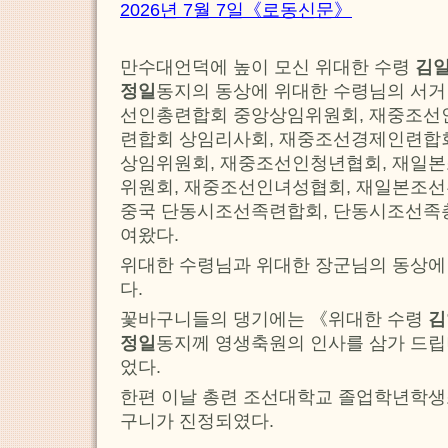
2026년 7월 7일《로동신문》
만수대언덕에 높이 모신 위대한 수령
김
정일
동지의 동상에 위대한 수령님의 서거
선인총련합회 중앙상임위원회, 재중조선
련합회 상임리사회, 재중조선경제인련합
상임위원회, 재중조선인청년협회, 재일
위원회, 재중조선인녀성협회, 재일본조
중국 단동시조선족련합회, 단동시조선족
여왔다.
위대한 수령님과 위대한 장군님의 동상에
다.
꽃바구니들의 댕기에는 《위대한 수령
김
정일
동지께 영생축원의 인사를 삼가 드
었다.
한편 이날 총련 조선대학교 졸업학년학생
구니가 진정되였다.