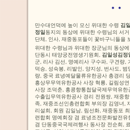
＊ ＊
만수대언덕에 높이 모신 위대한 수령
김
정일
동지의 동상에 위대한 수령님의 서거
단체, 인사, 재중동포들이 꽃바구니들을 
위대한 수령님과 위대한 장군님의 동상에
단동시 태양궁전영생기원회,
김일성김정
군, 리사 김선, 명예리사 구수파, 구견량, 
덕승, 성숙봉, 리발인, 양지성, 번사도, 범
량, 중국 료녕예달물류유한공사 총경리 
흥상무무역유한공사 사장 혁룡, 길림
사장 조덕춘, 홍콩향통첩달국제무역유한공
수출입무역유한공사 경리 전원쌍, 재중
족, 재중조선인총련합회 부의장 김영녀,
리설희, 회원 김일남, 림선화, 재중동포
련합회 명예회장 겸 료녕조전문화발전유한
겸 단동중국국제려행사 동사장 전순희,