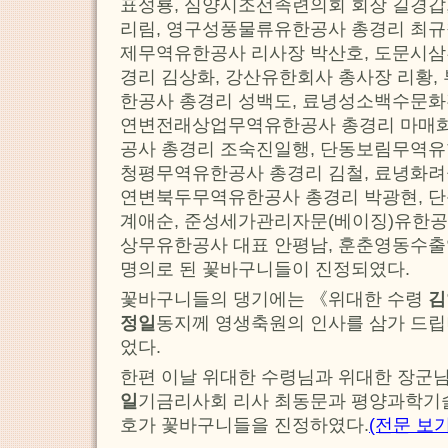
표성룡, 심양시조선족련의회 회장 길경갑
리림, 영구성풍물류유한공사 총경리 최규
제무역유한공사 리사장 박산호, 도문시
경리 김상화, 강산유한회사 총사장 리황,
한공사 총경리 성백도, 료녕성소백수문화
연변전래상업무역유한공사 총경리 마매
공사 총경리 조숙진일행, 단동보림무역유
청평무역유한공사 총경리 김철, 료녕화려
연변북두무역유한공사 총경리 박광현, 
계애순, 준성세가관리자문(베이징)유한공
상무유한공사 대표 안평남, 훈춘영동수
명의로 된 꽃바구니들이 진정되였다.
꽃바구니들의 댕기에는 《위대한 수령
김
정일
동지께 영생축원의 인사를 삼가 드
었다.
한편 이날 위대한 수령님과 위대한 장군
일
기금리사회 리사 최동문과 평양과학기
호가 꽃바구니들을 진정하였다.
(전문 보기