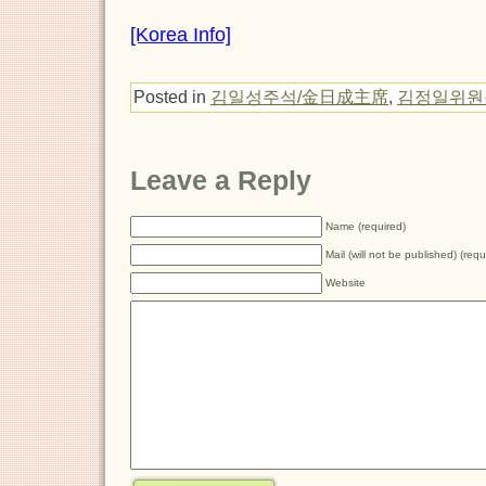
[Korea Info]
Posted in
김일성주석/金日成主席
,
김정일위원
Leave a Reply
Name (required)
Mail (will not be published) (requ
Website