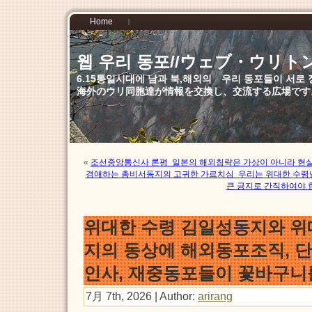
Home
웹 우리 동포//ウェブ・ウリト
6.15통일시대에 남과 북,해외의 우리 동포들이 서
海外のウリ同胞達が情報を交換し、交流する広場です
«
조선중앙통신사 론평 일본의 해외침략은 가상이 아니라 현
경애하는 총비서동지의 고귀한 가르치심 우리는 위대한 수령님
큰 긍지로 간직하여야 
위대한 수령 김일성동지와 위
지의 동상에 해외동포조직, 단
인사, 재중동포들이 꽃바구니
7月 7th, 2026 | Author:
arirang