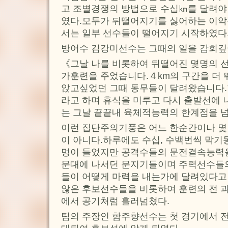
고 조별경쟁의 방법으로 수십㎞를 달려야
였다.모두가 뒤떨어지기를 싫어하는 이
서는 일부 선수들이 떨어지기 시작하였다
방어수 김강미선수는 그때의 일을 감회깊
《그날 나를 비롯하여 뒤떨어진 몇명의 
가훈련을 주었습니다.４km의 구간을 더
앉고싶었던 그때 동무들이 달려왔습니다.
라고 하며 휴식을 미루고 다시 출발선에 
는 그날 끝끝내 육체적능력의 한계점을
이런 집단주의기풍은 어느 한순간이나 
이 아니다.하루에도 수십, 수백번씩 막기
멍이 들었지만 공격수들의 문전결속능력을
문대에 나서던 문지기들이며 주력선수들
들이 어떻게 마력을 내는가에 달려있다고
않은 후보선수들을 비롯하여 훈련의 전 
에서 공기처럼 흘러넘쳤다.
팀의 주장인 함주향선수는 첫 경기에서 전