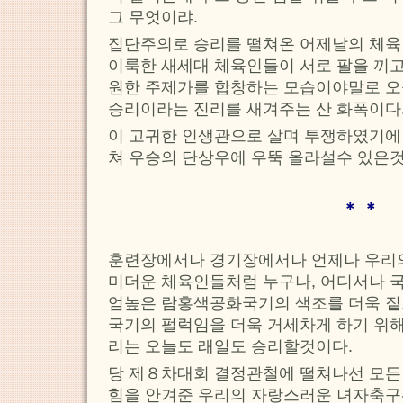
그 무엇이랴.
집단주의로 승리를 떨쳐온 어제날의 체육
이룩한 새세대 체육인들이 서로 팔을 끼고
원한 주제가를 합창하는 모습이야말로 오
승리이라는 진리를 새겨주는 산 화폭이다
이 고귀한 인생관으로 살며 투쟁하였기에
쳐 우승의 단상우에 우뚝 올라설수 있은것
＊ ＊
훈련장에서나 경기장에서나 언제나 우리의
미더운 체육인들처럼 누구나, 어디서나 국
엄높은 람홍색공화국기의 색조를 더욱 짙고
국기의 펄럭임을 더욱 거세차게 하기 위해
리는 오늘도 래일도 승리할것이다.
당 제８차대회 결정관철에 떨쳐나선 모든
힘을 안겨준 우리의 자랑스러운 녀자축구