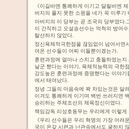
《이길바엔 통쾌하게 이기고 달릴바엔 제
버지의 풀지 못한 소원을 네가 꼭 이루기
아버지의 이 당부는 곧 조국의 당부였다.
이 간직하고 오설송선수는 억척의 방어수
탈선하지 않았다.
정신육체적극한점을 끊임없이 넘어서면서
여온 선수들이 어찌 이들뿐이겠는가.
훈련과정에 얼마나 스치고 충돌하였는지 
날군 했다는 이야기, 육체적능력의 극한
강도높은 훈련과정에 증명했다는 이야기들
에서 태여났다.
정녕 그들의 마음속에 꽉 차있는것은 달
이겨도 통쾌하게 이기며 백번 쓰러지면 백
승리하는 주체조선의 체육정신이였다.
책임감독 리성호동무는 우리에게 이렇게 
《우리 선수들은 우리 혁명의 가장 어려운
국이 온갖 시련과 난관속에서도 굴하지 