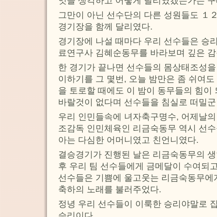
엇을 생각하고 어떻게 달리였겠는가는 구
그만이 아닌 선수단의 다른 성원들도 １
경기장을 함께 달리였다.
경기장에 나설 때마다 우리 선수들은 승
료연구사 김혜순동무를 바라보며 깊은 감
한 경기가 끝나면 선수들의 몸상태조성을 
이하기를 그 몇번, 오늘 밤만은 좀 쉬여
을 토로할 때에도 이 밤이 동무들의 힘이
바랄것이 없다며 선수들을 침실로 떠밀군
우리 인민들속에 녀자축구명수, 어제날의
조감독 인민체육인 리금숙동무 역시 선
아는 다심한 어머니였고 친언니였다.
결승경기가 진행된 날은 리금숙동무의 생
후 우리 팀 선수들에게 금메달이 수여되고
선수들은 기쁨에 울고웃는 리금숙동무에게
축하의 노래를 불러주었다.
정녕 우리 선수들이 이룩한 승리야말로 
승리이다.