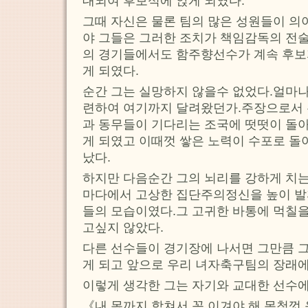
대되여 후보석에 앉게 되였다.
그때 자신은 물론 팀의 많은 성원들이 의
야 그들은 그러한 조치가 책임감독의 전
의 경기들에서도 함주향선수가 계속 후보
게 되였다.
순간 그는 실망하지 않을수 없었다.얼마나
련하여 여기까지 달려왔던가.주장으로서 
과 동무들이 기다리는 조국에 떳떳이 돌
게 되였고 이때껏 쌓은 노력이 수포로 돌
났다.
하지만 다음순간 그의 뇌리를 강하게 치
마다에서 고상한 집단주의정신을 높이 
들의 모습이였다.그 고귀한 바통에 먹칠을
고싶지 않았다.
다른 선수들이 경기장에 나서면 그만큼 
게 되고 앞으로 우리 녀자축구팀의 장래에
이렇게 생각한 그는 자기와 교대한 선수에
《내 몫까지 합쳐서 꼭 이겨야 해.목청껏