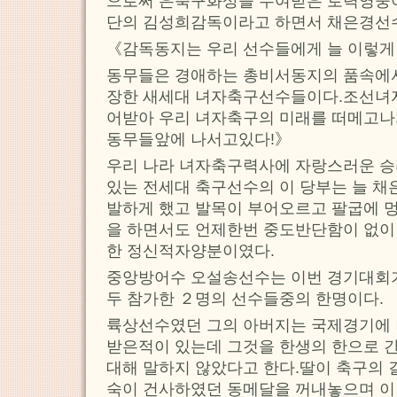
으로써 은축구화상을 수여받은 로력영웅
단의 김성희감독이라고 하면서 채은경선수
《감독동지는 우리 선수들에게 늘 이렇게
동무들은 경애하는 총비서동지의 품속에서
장한 새세대 녀자축구선수들이다.조선녀
어받아 우리 녀자축구의 미래를 떠메고나
동무들앞에 나서고있다!》
우리 나라 녀자축구력사에 자랑스러운 승
있는 전세대 축구선수의 이 당부는 늘 
발하게 했고 발목이 부어오르고 팔굽에 
을 하면서도 언제한번 중도반단함이 없이
한 정신적자양분이였다.
중앙방어수 오설송선수는 이번 경기대회
두 참가한 ２명의 선수들중의 한명이다.
륙상선수였던 그의 아버지는 국제경기에 
받은적이 있는데 그것을 한생의 한으로 
대해 말하지 않았다고 한다.딸이 축구의 
숙이 건사하였던 동메달을 꺼내놓으며 이