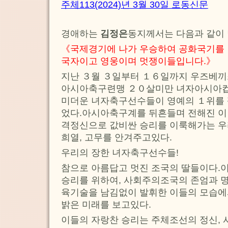
주체113(2024)년 3월 30일 로동신문
경애하는
김정은
동지께서는 다음과 같이
《국제경기에 나가 우승하여 공화국기를 
국자이고 영웅이며 멋쟁이들입니다.》
지난 ３월 ３일부터 １６일까지 우즈베
아시아축구련맹 ２０살미만 녀자아시아
미더운 녀자축구선수들이 영예의 １위를 
었다.아시아축구계를 뒤흔들며 전해진 이
격정신으로 값비싼 승리를 이룩해가는 우
희열, 고무를 안겨주고있다.
우리의 장한 녀자축구선수들!
참으로 아름답고 멋진 조국의 딸들이다.
승리를 위하여, 사회주의조국의 존엄과 명
육기술을 남김없이 발휘한 이들의 모습
밝은 미래를 보고있다.
이들의 자랑찬 승리는 주체조선의 정신,