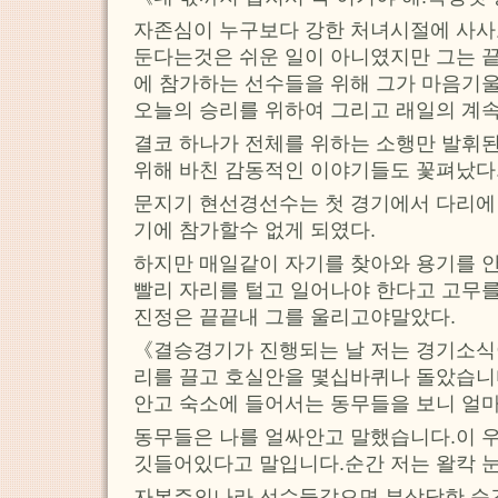
자존심이 누구보다 강한 처녀시절에 사사
둔다는것은 쉬운 일이 아니였지만 그는 
에 참가하는 선수들을 위해 그가 마음기울
오늘의 승리를 위하여 그리고 래일의 계속
결코 하나가 전체를 위하는 소행만 발휘
위해 바친 감동적인 이야기들도 꽃펴났다
문지기 현선경선수는 첫 경기에서 다리에 
기에 참가할수 없게 되였다.
하지만 매일같이 자기를 찾아와 용기를 
빨리 자리를 털고 일어나야 한다고 고무
진정은 끝끝내 그를 울리고야말았다.
《결승경기가 진행되는 날 저는 경기소식
리를 끌고 호실안을 몇십바퀴나 돌았습니
안고 숙소에 들어서는 동무들을 보니 얼
동무들은 나를 얼싸안고 말했습니다.이 
깃들어있다고 말입니다.순간 저는 왈칵 
자본주의나라 선수들같으면 부상당한 순