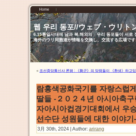
Home
웹 우리 동포//ウェブ・ウリト
6.15통일시대에 남과 북,해외의 우리 동포들이 서
海外のウリ同胞達が情報を交換し、交流する広場です
«
조선중앙통신사 론평 : 《황군》의 망령들이 《환생》하고
람홍색공화국기를 자랑스럽게
딸들 -２０２４년 아시아축구
자아시아컵경기대회에서 우승
선수단 성원들에 대한 이야기
3月 30th, 2024 | Author:
arirang