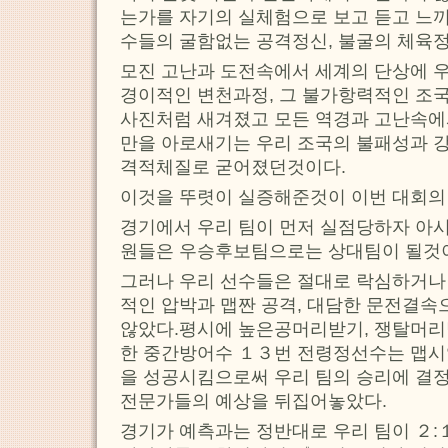
는가를 자기의 실체험으로 보고 듣고 느
수들의 굴함없는 공격정신, 불굴의 체육
모진 고난과 도전속에서 세계의 단상에 
경이적인 변천과정, 그 불가항력적인 조
사진처럼 새겨졌고 모든 역경과 고난속에
만을 아로새기는 우리 조국의 불패성과 강
격적체질로 굳어졌던것이다.
이것을 뚜렷이 실증해준것이 이번 대회의
경기에서 우리 팀이 먼저 실점당하자 아
원들은 우승후보팀으로는 상대팀이 될것
그러나 우리 선수들은 절대로 락심하거나
적인 압박과 맵짠 공격, 대담한 문전결속
않았다.평시에 높은공머리받기, 쟁탈머
한 중간방어수 １３번 전령정선수는 맵시
을 성공시킴으로써 우리 팀의 승리에 결정
전문가들의 예상을 뒤집어놓았다.
경기가 예측과는 정반대로 우리 팀이 ２: