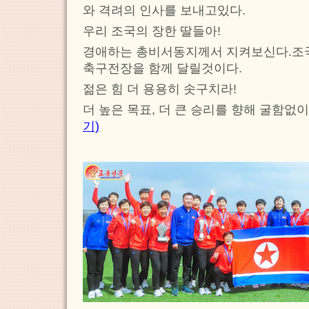
와 격려의 인사를 보내고있다.
우리 조국의 장한 딸들아!
경애하는 총비서동지께서 지켜보신다.조
축구전장을 함께 달릴것이다.
젊은 힘 더 용용히 솟구치라!
더 높은 목표, 더 큰 승리를 향해 굴함없
기)