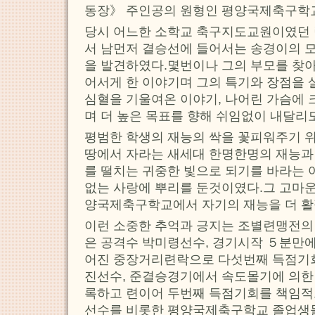
동장》 주인공의 원형인 평양국제축구학
당시 어느한 소학교 축구지도교원이였던
서 남먼저 결승선에 들어서는 송경이의 모
을 발견하였다.몇번이나 그의 부모를 찾아
어서게 한 이야기며 그의 특기와 장점을 
심혈을 기울여온 이야기, 나어린 가슴에 
며 더 높은 목표를 향해 쉬임없이 내달
평범한 학생의 재능의 싹을 꽃피워주기 위
땅에서 자라는 새세대 한명한명의 재능과
를 떨치는 귀중한 빛으로 되기를 바라는
없는 사랑에 뿌리를 둔것이였다.그 고마운
양국제축구학교에서 자기의 재능을 더 활
이런 소중한 추억과 긍지는 조별련맹전의 
은 공격수 박미령선수, 경기시작 ５분만에
어진 중장거리련락으로 다섯번째 득점기
진선수, 준결승경기에서 속도몰기에 의한
록하고 련이어 두번째 득점기회를 책임적
선수를 비롯한 평양국제축구학교 졸업생들