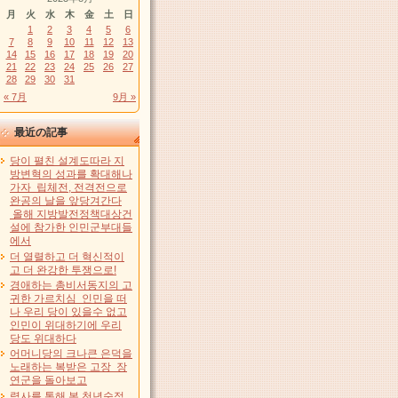
月
火
水
木
金
土
日
1
2
3
4
5
6
7
8
9
10
11
12
13
14
15
16
17
18
19
20
21
22
23
24
25
26
27
28
29
30
31
« 7月
9月 »
最近の記事
당이 펼친 설계도따라 지
방변혁의 성과를 확대해나
가자 립체전, 전격전으로
완공의 날을 앞당겨간다
올해 지방발전정책대상건
설에 참가한 인민군부대들
에서
더 열렬하고 더 혁신적이
고 더 완강한 투쟁으로!
경애하는 총비서동지의 고
귀한 가르치심 인민을 떠
나 우리 당이 있을수 없고
인민이 위대하기에 우리
당도 위대하다
어머니당의 크나큰 은덕을
노래하는 복받은 고장 장
연군을 돌아보고
력사를 통해 본 천년숙적