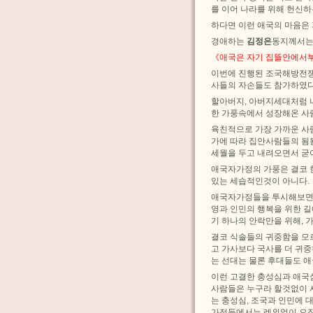
를 이어 나라를 위해 헌신
하다면 이런 애국의 마음은 
경애하는
김정은
동지께서는
《애국은 자기 집뜰안에서
이번에 진행된 조국해방전쟁
사들의 자손들도 참가하였다
할아버지, 아버지세대처럼 
한 가풍속에서 성장해온 사
육친적으로 가장 가까운 사
가에 따라 집안사람들의 됨
세월을 두고 내려오면서 굳
애국자가정의 가풍은 결코 
있는 세습적인것이 아니다.
애국자가정들을 투시해보면 
영과 인민의 행복을 위한 
기 하나의 안락만을 위해, 
결코 식솔들의 귀중함을 모
고 가사보다 국사를 더 귀중
는 선대는 물론 후대들도 
이런 고결한 충성심과 애국
사람들은 누구라 할것없이 
는 충성심, 조국과 인민에
가정들에서는 례외없이 오직