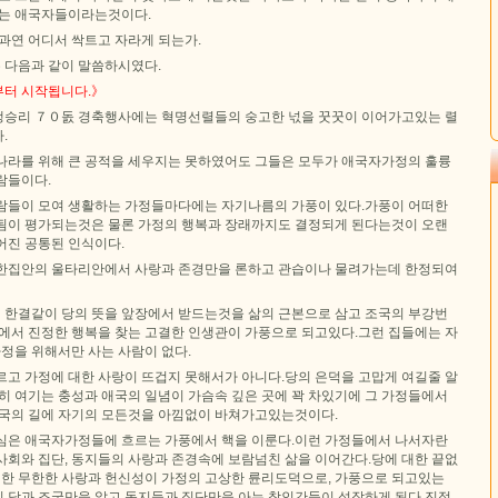
하는 애국자들이라는것이다.
과연 어디서 싹트고 자라게 되는가.
 다음과 같이 말씀하시였다.
부터 시작됩니다.》
승리 ７０돐 경축행사에는 혁명선렬들의 숭고한 넋을 꿋꿋이 이어가고있는 렬
.
나라를 위해 큰 공적을 세우지는 못하였어도 그들은 모두가 애국자가정의 훌륭
람들이다.
람들이 모여 생활하는 가정들마다에는 자기나름의 가풍이 있다.가풍이 어떠한
됨이 평가되는것은 물론 가정의 행복과 장래까지도 결정되게 된다는것이 오랜
어진 공통된 인식이다.
한집안의 울타리안에서 사랑과 존경만을 론하고 관습이나 물려가는데 한정되여
한결같이 당의 뜻을 앞장에서 받드는것을 삶의 근본으로 삼고 조국의 부강번
길에서 진정한 행복을 찾는 고결한 인생관이 가풍으로 되고있다.그런 집들에는 자
가정을 위해서만 사는 사람이 없다.
르고 가정에 대한 사랑이 뜨겁지 못해서가 아니다.당의 은덕을 고맙게 여길줄 알
히 여기는 충성과 애국의 일념이 가슴속 깊은 곳에 꽉 차있기에 그 가정들에서
애국의 길에 자기의 모든것을 아낌없이 바쳐가고있는것이다.
심은 애국자가정들에 흐르는 가풍에서 핵을 이룬다.이런 가정들에서 나서자란
사회와 집단, 동지들의 사랑과 존경속에 보람넘친 삶을 이어간다.당에 대한 끝없
 대한 무한한 사랑과 헌신성이 가정의 고상한 륜리도덕으로, 가풍으로 되고있는
 당과 조국만을 알고 동지들과 집단만을 아는 참인간들이 성장하게 된다.진정