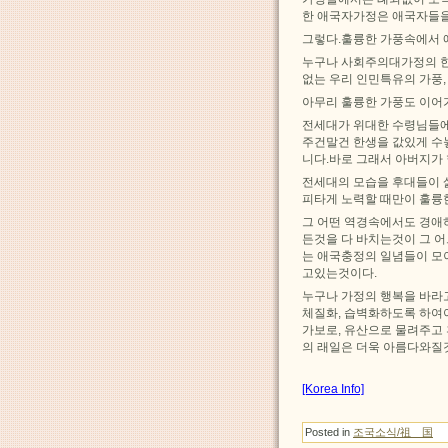
한 애국자가정은 애국자들을
그렇다.훌륭한 가풍속에서 
누구나 사회주의대가정의 한
없는 우리 인민특유의 가풍,
아무리 훌륭한 가풍도 이어가
전세대가 위대한 수령님들에 
주건말건 한생을 값있게 수
니다.바로 그래서 아버지가
전세대의 모습을 후대들이 
피타게 노력할 때만이 훌륭
그 어떤 역경속에서도 경애
든것을 다 바치는것이 그 
는 애국충정의 일념들이 모
고있는것이다.
누구나 가정의 행복을 바라
체질화, 습벽화하도록 하여
가보로, 유산으로 물려주고
의 래일은 더욱 아름다와질
[Korea Info]
Posted in
조국소식/祖 国