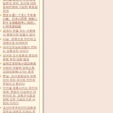
일본의 죄악 조선에 대한
침략전쟁에 가담한 특등참
전국
歴史を通じて見た千年来
の敵、日本の罪悪 朝鮮に
対する侵略戦争に加担し
た特等参戦国
금권이 판을 치는 사회에
서 평등이란 있을수 없다
사설 : 경쟁으로 전진하고
경쟁으로 비약하자
대규모온실농장들이 전하
는 감동깊은 이야기
김여정 조선로동당 중앙위
원회 부장 담화 발표
金與正党部長が談話発表
서방의 악랄한 압박소동,
강경대응해나가는 중국
론설 : 조선로동당의 위력
이자 우리 국가와 인민의
존엄이고 힘이다
인민을 매혹시키는 위인의
세계 한없이 다심하신 어
버이의 정 강동군식료공
장에 깃든 가슴뜨거운 사
랑의 이야기
조선민주주의인민공화국
외무성 대변인 미국이 주