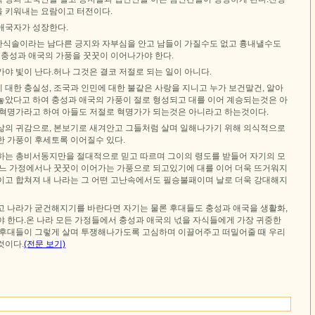
 키워내는 요람이고 터전이다.
애국자가 성장한다.
식솔이라는 남다른 긍지와 자부심을 안고 남들이 가질수도 없고 흉내낼수도
 충성과 애국의 가풍을 꿋꿋이 이어나가야 한다.
야 빛이 난다.허나 그것은 결코 저절로 되는 일이 아니다.
대한 충실성, 조국과 인민에 대한 불같은 사랑을 지니고 누가 보건말건, 알아
놓았다고 하여 충성과 애국의 가풍이 절로 형성되고 대를 이어 계승되는것은 아
 혁명가라고 하여 아들도 저절로 혁명가가 되는것은 아니라고 하는것이다.
삶의 귀감으로, 본보기로 새겨안고 그들처럼 살며 일해나가기 위해 의식적으로
한 가풍이 후세토록 이어질수 있다.
하는 총비서동지만을 절대적으로 믿고 따르며 그이의 령도를 받들어 자기의 모
어느 가정에서나 꿋꿋이 이어가는 가풍으로 되고있기에 대를 이어 더욱 뜨거워지
이고 합쳐져 내 나라는 그 어떤 고난속에서도 필승불패이며 날로 더욱 강대해지
고 나라가 굳건해지기를 바란다면 자기는 물론 후대들도 충성과 애국을 생활화,
야 한다.온 나라 모든 가정들에서 충성과 애국의 넋을 자식들에게 가장 귀중한
 후대들이 그렇게 살며 투쟁해나가도록 고심하며 이끌어주고 떠밀어줄 때 우리
것이다.
(전문 보기)