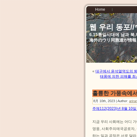
Home
웹 우리 동포
6.15통일시대에 남과 
海外のウリ同胞達が情報
«
대구에서 윤석열역도의 퇴
태풍에 의한 피해를 
훌륭한 가풍속에서
8月 10th, 2023 | Author:
arira
주체112(2023)년 8월 1
지금 우리 사회에는 어디 가
영웅, 사회주의애국공로자,
하는 일과 공적은 서로 달