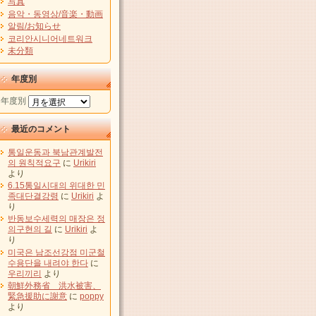
写真
음악・동영상/音楽・動画
알림/お知らせ
코리안시니어네트워크
未分類
年度別
年度別
最近のコメント
통일운동과 북남관계발전
의 원칙적요구
に
Urikiri
より
6.15통일시대의 위대한 민
족대단결강령
に
Urikiri
よ
り
반동보수세력의 매장은 정
의구현의 길
に
Urikiri
よ
り
미국은 남조선강점 미군철
수용단을 내려야 한다
に
우리끼리
より
朝鮮外務省 洪水被害、
緊急援助に謝意
に
poppy
より