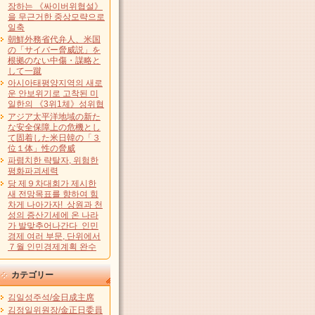
장하는 《싸이버위협설》
을 무근거한 중상모략으로
일축
朝鮮外務省代弁人、米国
の「サイバー脅威説」を
根拠のない中傷・謀略と
して一蹴
아시아태평양지역의 새로
운 안보위기로 고착된 미
일한의 《3위1체》성위협
アジア太平洋地域の新た
な安全保障上の危機とし
て固着した米日韓の「３
位１体」性の脅威
파렴치한 략탈자, 위험한
평화파괴세력
당 제９차대회가 제시한
새 전망목표를 향하여 힘
차게 나아가자! 상원과 천
성의 증산기세에 온 나라
가 발맞추어나간다 인민
경제 여러 부문, 단위에서
７월 인민경제계획 완수
カテゴリー
김일성주석/金日成主席
김정일위원장/金正日委員