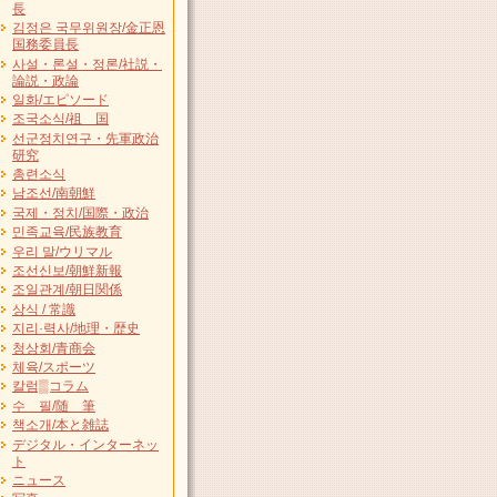
長
김정은 국무위원장/金正恩
国務委員長
사설・론설・정론/社説・
論説・政論
일화/エピソード
조국소식/祖 国
선군정치연구・先軍政治
研究
총련소식
남조선/南朝鮮
국제・정치/国際・政治
민족교육/民族教育
우리 말/ウリマル
조선신보/朝鮮新報
조일관계/朝日関係
상식 / 常識
지리·력사/地理・歴史
청상회/青商会
체육/スポーツ
칼럼▒コラム
수 필/随 筆
책소개/本と雑誌
デジタル・インターネッ
ト
ニュース