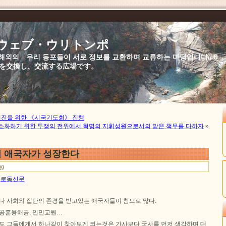
//ウェブ・ウリトンポ
북,해외의 우리 동포들이 서로 정보를 교환하며 교류하는 마당입니다//
を交換し、交流する広場です。
진을 위한 《시국기도회》 진행
최소화하기 위한 투쟁의 전위에서 혁명의 지휘성원으로서의 맡은 책무를 다하자
»
 애국자가 성장한다
ng
0일 로동신문
나 사회와 집단의 존경을 받고있는 애국자들이 참으로 많다.
 공훈용해공, 인민교원…
라도 그들에게서 하나같이 찾아보게 되는것은 가사보다 국사를 먼저 생각하며 대