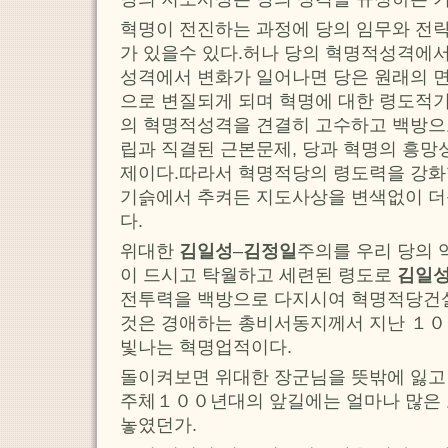
혁명이 전진하는 과정에 당의 임무와 전
가 있을수 있다.허나 당의 혁명적성격에서
성격에서 변화가 일어나면 당은 원래의 면
으로 변질되게 되며 혁명에 대한 령도적기
의 혁명적성격을 견결히 고수하고 백방으
립과 직결된 근본문제, 당과 혁명의 흥망
제이다.따라서 혁명적당의 령도력을 강화
기슭에서 추켜든 지도사상을 변색없이 더
다.
위대한
김일성
–
김정일
주의를 우리 당의
이 드시고 탁월하고 세련된 령도로
김일
전투력을 백방으로 다지시여 혁명적당건
것은 경애하는 총비서동지께서 지난 １０
빛나는 혁명업적이다.
돌이켜보면 위대한 장군님을 뜻밖에 잃고
주체１００년대의 앞길에는 얼마나 많은 
놓였던가.