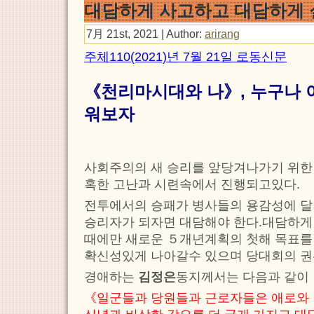
대담하게 사고하고 대담하게
7月 21st, 2021 | Author:
arirang
주체110(2021)년 7월 21일 로동신문
《천리마시대와 나》, 누구나 
워보자
사회주의의 새 승리를 앞당겨나가기 위한
혹한 고난과 시련속에서 진행되고있다.
전투에서의 승패가 병사들의 용감성에 달
승리자가 되자면 대담해야 한다.대담하게
때에만 새로운 ５개년계획의 첫해 목표
확신성있게 나아갈수 있으며 당대회의 권
경애하는
김정은
동지께서는 다음과 같이
《일군들과 당원들과 근로자들은 애로와