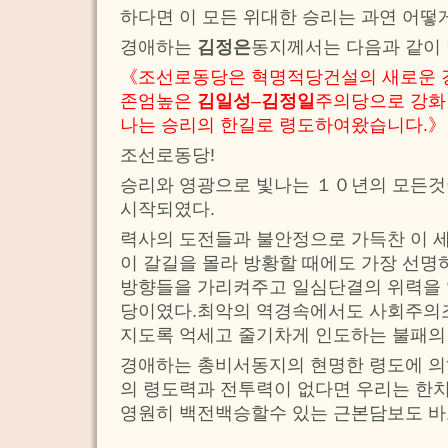
하다면 이 모든 위대한 승리는 과연 어떻
경애하는
김정은
동지께서는 다음과 같이
《조선로동당은 혁명적당건설의 새로운 
존엄높은
김일성
–
김정일
주의당으로 강화
나는 승리의 한길로 령도하여왔습니다.》
조선로동당!
승리와 영광으로 빛나는 １０년의 모든것
시작되였다.
력사의 도전들과 불안정으로 가득찬 이 
이 갈길을 몰라 방황할 때에도 가장 선
방향들을 가리켜주고 일심단결의 위력을 
당이였다.최악의 역경속에서도 사회주의조
지도록 억세고 줄기차게 인도하는 불패의 
경애하는 총비서동지의 현명한 령도에 의
의 령도력과 전투력이 없다면 우리는 한
영원히 백전백승할수 있는 근본담보도 바