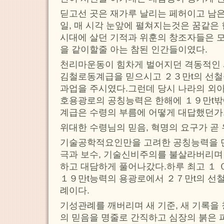
딛고선 곳은 재가루 날리는 페허이고 남
일, 매 시각 눈앞에 펼쳐지는것은 꿈같은
시대에 살던 기적과 위훈의 창조자들은 모
을 같이할줄 아는 참된 인간들이였다.
천리마운동이 힘차게 벌어지던 격동적인
김철로동계급을 믿으시고 ２３만t의 선철
과업을 주시였다.그런데 당시 나라의 외
호용광로의 공칭능력은 한해에 １９만t밖
계급은 수령의 부름에 어떻게 대답했던가
위대한 수령님의 믿음, 혁명의 요구가 곧
기술공학적요인만을 고려한 공칭능력을 
극과 보수, 기술신비주의를 불살라버리며
하고 대담하게 풀어나갔다.하루 최고 １ 
１９만t능력의 용광로에서 ２７만t의 선철
례이다.
기성관례를 깨버리며 새 기준, 새 기록을
의 믿음을 명줄로 간직하고 심장의 붉은 