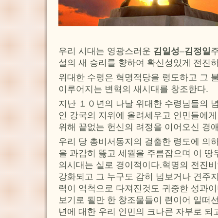
우리 시대는 영광스러운
김일성
–
김정일
설의 새 승리를 향하여 확신성있게 전진하
위대한 수령은 혁명적당을 령도하고 그 불
이루어지는 변혁의 새시대를 창조한다.
지난 １０년의 나날 위대한 수령님들의 
인 강국의 지위에 올려세우고 인민들에게
위해 끝없는 헌신의 려정을 이어오신 경
우리 당 총비서동지의 걸출한 령도에 의
을 과감히 뚫고 세월을 주름잡으며 이 땅
의시대는 실로 경이적이다.혁명의 전진비
강화되고 그 누구도 감히 넘보거나 견주
력이 억척으로 다져진것도 귀중한 성과이
보기로 될만 한 창조물들이 련이어 일떠선
년에 대한 우리 인민의 크나큰 자부로 되