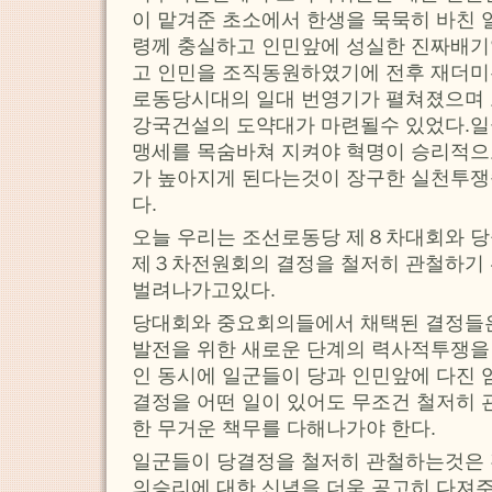
이 맡겨준 초소에서 한생을 묵묵히 바친 
령께 충실하고 인민앞에 성실한 진짜배기
고 인민을 조직동원하였기에 전후 재더
로동당시대의 일대 번영기가 펼쳐졌으며 
강국건설의 도약대가 마련될수 있었다.일
맹세를 목숨바쳐 지켜야 혁명이 승리적으
가 높아지게 된다는것이 장구한 실천투쟁
다.
오늘 우리는 조선로동당 제８차대회와 당
제３차전원회의 결정을 철저히 관철하기
벌려나가고있다.
당대회와 중요회의들에서 채택된 결정들은
발전을 위한 새로운 단계의 력사적투쟁을
인 동시에 일군들이 당과 인민앞에 다진 
결정을 어떤 일이 있어도 무조건 철저히 
한 무거운 책무를 다해나가야 한다.
일군들이 당결정을 철저히 관철하는것은 
의승리에 대한 신념을 더욱 공고히 다져