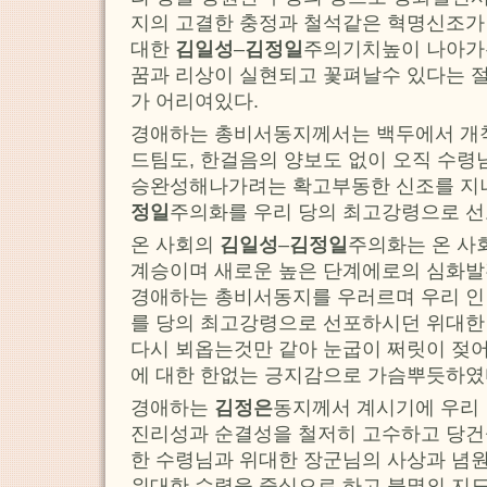
지의 고결한 충정과 철석같은 혁명신조가
대한
김일성
–
김정일
주의기치높이 나아가
꿈과 리상이 실현되고 꽃펴날수 있다는 
가 어리여있다.
경애하는 총비서동지께서는 백두에서 개
드팀도, 한걸음의 양보도 없이 오직 수령
승완성해나가려는 확고부동한 신조를 지
정일
주의화를 우리 당의 최고강령으로 
온 사회의
김일성
–
김정일
주의화는 온 사
계승이며 새로운 높은 단계에로의 심화
경애하는 총비서동지를 우러르며 우리 인
를 당의 최고강령으로 선포하시던 위대한
다시 뵈옵는것만 같아 눈굽이 쩌릿이 젖
에 대한 한없는 긍지감으로 가슴뿌듯하였
경애하는
김정은
동지께서 계시기에 우리
진리성과 순결성을 철저히 고수하고 당건
한 수령님과 위대한 장군님의 사상과 념
위대한 수령을 중심으로 하고 불멸의 지