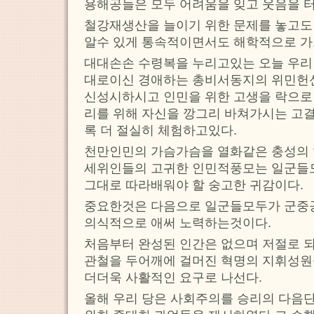
용해공들은 모두 어려움을 잊고 웃음을 
철강재생산을 늘이기 위한 문제를 놓고도
알수 있게 통속적이면서도 해학적으로 가
대대손손 수령복을 누리고있는 오늘 우리
대로이신 경애하는 총비서동지의 위민헌
신성시하시고 인민을 위한 고생을 락으로
리를 위해 자신을 깡그리 바쳐가시는 고
록 더 절실히 체험하고있다.
천만인민의 가슴가슴을 열화같은 충성의 
세위인들의 고귀한 인민적풍모는 일군들
그대로 따라배워야 할 숭고한 귀감이다.
중요한것은 다음으로 일군들모두가 군중
의식적으로 애써 노력하는것이다.
처음부터 완성된 인간은 없으며 저절로 되
관철을 두어깨에 걸머진 혁명의 지휘성
더더욱 사활적인 요구로 나선다.
올해 우리 당은 사회주의를 승리의 다음