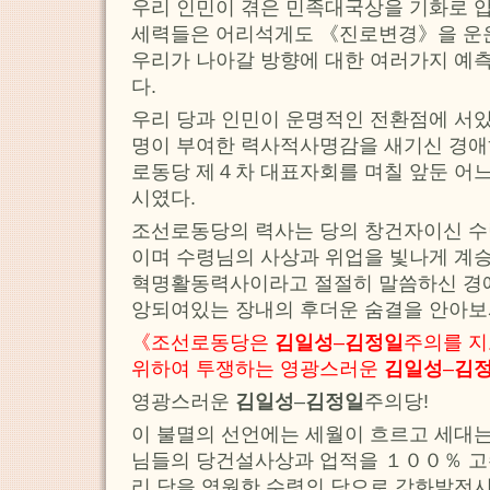
우리 인민이 겪은 민족대국상을 기화로 압
세력들은 어리석게도 《진로변경》을 운
우리가 나아갈 방향에 대한 여러가지 예측
다.
우리 당과 인민이 운명적인 전환점에 서있
명이 부여한 력사적사명감을 새기신 경
로동당 제４차 대표자회를 며칠 앞둔 어
시였다.
조선로동당의 력사는 당의 창건자이신 
이며 수령님의 사상과 위업을 빛나게 계
혁명활동력사이라고 절절히 말씀하신 경
앙되여있는 장내의 후더운 숨결을 안아보
《조선로동당은
김일성
–
김정일
주의를 지
위하여 투쟁하는 영광스러운
김일성
–
김
영광스러운
김일성
–
김정일
주의당!
이 불멸의 선언에는 세월이 흐르고 세대는
님들의 당건설사상과 업적을 １００％ 고
리 당을 영원한 수령의 당으로 강화발