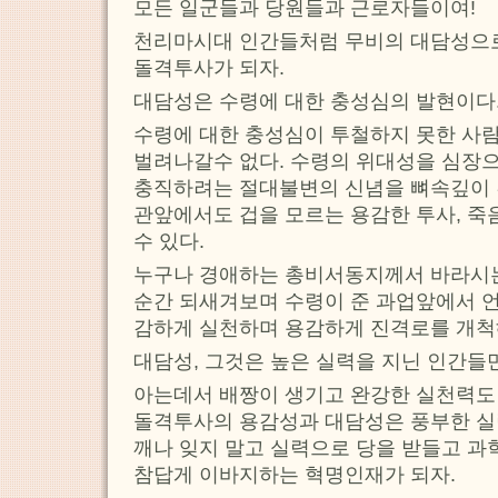
모든 일군들과 당원들과 근로자들이여!
천리마시대 인간들처럼 무비의 대담성으
돌격투사가 되자.
대담성은 수령에 대한 충성심의 발현이다
수령에 대한 충성심이 투철하지 못한 사
벌려나갈수 없다. 수령의 위대성을 심장
충직하려는 절대불변의 신념을 뼈속깊이 
관앞에서도 겁을 모르는 용감한 투사, 죽
수 있다.
누구나 경애하는 총비서동지께서 바라시
순간 되새겨보며 수령이 준 과업앞에서 
감하게 실천하며 용감하게 진격로를 개척
대담성, 그것은 높은 실력을 지닌 인간들
아는데서 배짱이 생기고 완강한 실천력도
돌격투사의 용감성과 대담성은 풍부한 
깨나 잊지 말고 실력으로 당을 받들고 
참답게 이바지하는 혁명인재가 되자.