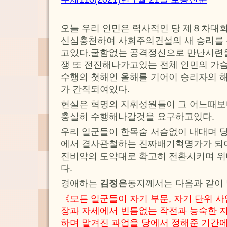
오늘 우리 인민은 력사적인 당 제８차대
신심충천하여 사회주의건설의 새 승리를 
고있다.굴함없는 공격정신으로 만난시련을 
쟁 또 전진해나가고있는 전체 인민의 가
수행의 첫해인 올해를 기어이 승리자의 
가 간직되여있다.
현실은 혁명의 지휘성원들이 그 어느때보
충실히 수행해나갈것을 요구하고있다.
우리 일군들이 한목숨 서슴없이 내대며 
에서 결사관철하는 진짜배기혁명가가 되여
진비약의 도약대로 확고히 전환시키며 위
다.
경애하는
김정은
동지께서는 다음과 같이
《모든 일군들이 자기 부문, 자기 단위 
장과 자세에서 빈틈없는 작전과 능숙한 
하며 맡겨진 과업을 당에서 정해준 기간에