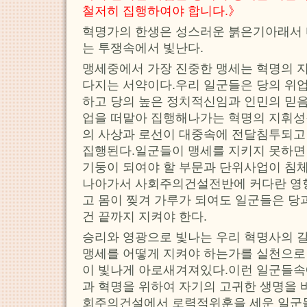
철저히 집행하여야 합니다.》
혁명가의 한생은 성스러운 붉은기아래서 
는 투쟁속에서 빛난다.
맹세중에서 가장 진중한 맹세는 혁명의 
다지는 서약이다.우리 일군들은 당의 위
하고 당의 높은 정치적신임과 인민의 믿음
업을 떠맡아 집행해나가는 혁명의 지휘성
의 사상과 로선이 대중속에 전달침투되고 
집행된다.일군들이 맹세를 지키지 못하면
기둥이 되여야 할 부문과 단위사업이 침
나아가서 사회주의건설전반에 커다란 영향
고 몸이 찢겨 가루가 되여도 일군들은 당
건 끝까지 지켜야 한다.
승리와 영광으로 빛나는 우리 혁명사의 
맹세를 어떻게 지켜야 하는가를 실천으로
이 빛나게 아로새겨져있다.이런 일군들속
과 혁명을 위하여 자기의 고귀한 생명을 
회주의건설에서 로력적위훈을 세운 일군들