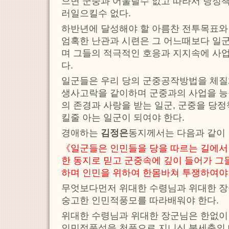
으면 군중과 어울릴수 없고 따라서 당정
러일으킬수 없다.
하반년에 달성해야 할 아름찬 전투목표와
엄혹한 난관과 시련은 그 어느때보다 일
며 그들의 적극적인 호응과 지지속에 사
다.
일군들은 우리 당의 군중공작방법을 체질
생사고락을 같이하며 군중과의 사업을 능
의 존경과 사랑을 받는 일군, 군중을 당
킬줄 아는 일군이 되여야 한다.
경애하는
김정은
동지께서는 다음과 같이
《일군들은 인민들을 당을 따르는 길에서 
한 동지로 믿고 군중속에 깊이 들어가 
하며 인민을 위하여 한몸바쳐 투쟁하여야
무엇보다먼저 위대한 수령님과 위대한 장
숭고한 인민적풍모를 따라배워야 한다.
위대한 수령님과 위대한 장군님은 한없이
인민적품성을 천품으로 지니신 불세출의