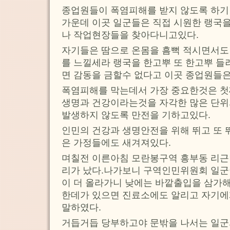
종업원들이 폭염피해를 받지 않도록 하기
가운데 이곳 일군들은 직접 시원한 랭국
나 작업현장들을 찾아다니고있다.
자기들은 땀으로 온몸을 흠뻑 적시면서도
를 느낄세라 랭국을 한고뿌 또 한고뿌 들
면 감동을 금할수 없다고 이곳 종업원들
폭염피해를 막는데서 가장 중요한것은 첫
생명과 건강이라는것을 자각한 많은 단위
발생하지 않도록 만전을 기하고있다.
인민의 건강과 생명안전을 위해 뛰고 또
은 가정들에도 새겨져있다.
며칠전 이른아침 모란봉구역 흥부동 리근
리가 났다.나가보니 구역인민위원회 일군
이 더 올라가니 낮에는 바깥출입을 삼가해
한데가 있으면 진료소에도 알리고 자기
말하였다.
거듭거듭 당부하고야 문밖을 나서는 일군