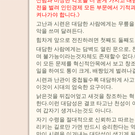
신념과 비상한 각오를 더 굳게 가지고 대
전을 벌려 인민경제 모든 부문에서 기적과
켜나가야 합니다.》
고난과 시련은 대담한 사람에게는 무릎을
악을 쓰며 달려든다.
힘차게 앞으로 전진하려면 첫째도 둘째도
대담한 사람에게는 담벽도 열린 문으로, 
며 불가능이라는것자체도 존재할수 없다.
이 모든 문제를 혁신적안목에서 보고 창
일을 하여도 통이 크게, 배짱있게 벌려나
시련과 난관이 중첩될수록 대담하게 사고
이것이 시대의 엄숙한 요구이다.
낡은것을 뒤집어엎고 새것을 창조하는 혁
한다.이런 대담성은 결코 타고난 천성이 
여 갑자기 생겨나는것도 아니다.
자기 수령을 절대적으로 신뢰하고 따르는 
리키는 길로만 가면 반드시 승리한다는 
만이 시련을 이겨내는 대담성이 생기게 된