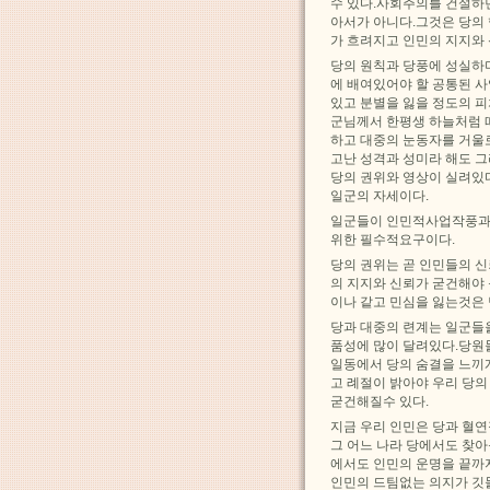
수 있다.사회주의를 건설하
아서가 아니다.그것은 당의
가 흐려지고 인민의 지지와
당의 원칙과 당풍에 성실하
에 배여있어야 할 공통된 
있고 분별을 잃을 정도의 피
군님께서 한평생 하늘처럼 
하고 대중의 눈동자를 거울
고난 성격과 성미라 해도 
당의 권위와 영상이 실려있
일군의 자세이다.
일군들이 인민적사업작풍과 
위한 필수적요구이다.
당의 권위는 곧 인민들의 
의 지지와 신뢰가 굳건해야
이나 같고 민심을 잃는것은
당과 대중의 련계는 일군들
품성에 많이 달려있다.당원
일동에서 당의 숨결을 느끼
고 례절이 밝아야 우리 당
굳건해질수 있다.
지금 우리 인민은 당과 혈
그 어느 나라 당에서도 찾
에서도 인민의 운명을 끝까
인민의 드팀없는 의지가 깃