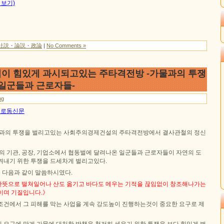
 보기)
社説・論説・政論
|
No Comments »
이 힘있게 과시되고있는 주타격전방 -가물과의 투쟁
 일군들과 근로자들-
ng
1일 로동신문
물과의 투쟁을 벌리고있는 사회주의경제건설의 주타격전방에서 결사관철의 정신
, 군의 기관, 공장, 기업소에서 협동벌에 달려나온 일군들과 근로자들이 자연의 도
켜내기 위한 투쟁을 드세차게 벌리고있다.
 다음과 같이 말씀하시였다.
뜻으로 떨쳐일어나 산도 옮기고 바다도 메우는 기적을 끊임없이 창조해나가는
이며 기질입니다.》
조건에서 그 피해를 막는 사업을 계속 강도높이 진행하는것이 중요한 요구로 제