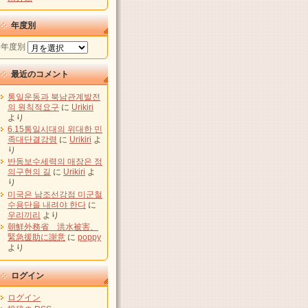
年度別
年度別
最近のコメント
통일운동과 북남관계발전
의 원칙적요구
に
Urikiri
より
6.15통일시대의 위대한 민
족대단결강령
に
Urikiri
よ
り
반동보수세력의 매장은 정
의구현의 길
に
Urikiri
よ
り
미국은 남조선강점 미군철
수용단을 내려야 한다
に
우리끼리
より
朝鮮外務省 洪水被害、
緊急援助に謝意
に
poppy
より
ログイン
ログイン