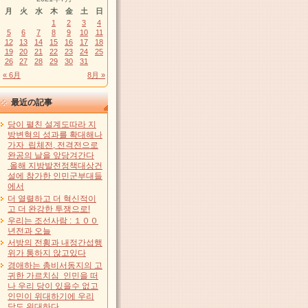
月
火
水
木
金
土
日
1
2
3
4
5
6
7
8
9
10
11
12
13
14
15
16
17
18
19
20
21
22
23
24
25
26
27
28
29
30
31
« 6月
8月 »
最近の記事
당이 펼친 설계도따라 지
방변혁의 성과를 확대해나
가자 립체전, 전격전으로
완공의 날을 앞당겨간다
올해 지방발전정책대상건
설에 참가한 인민군부대들
에서
더 열렬하고 더 혁신적이
고 더 완강한 투쟁으로!
우리는 조선사람 : １００
년전과 오늘
서방의 전횡과 내정간섭행
위가 통하지 않고있다
경애하는 총비서동지의 고
귀한 가르치심 인민을 떠
나 우리 당이 있을수 없고
인민이 위대하기에 우리
당도 위대하다