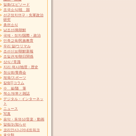
일화/エピソード
조국소식/祖 国
선군정치연구・先軍政治
研究
총련소식
남조선/南朝鮮
국제・정치/国際・政治
민족교육/民族教育
우리 말/ウリマル
조선신보/朝鮮新報
조일관계/朝日関係
상식 / 常識
지리·력사/地理・歴史
청상회/青商会
체육/スポーツ
칼럼▒コラム
수 필/随 筆
책소개/本と雑誌
デジタル・インターネッ
ト
ニュース
写真
음악・동영상/音楽・動画
알림/お知らせ
코리안시니어네트워크
未分類