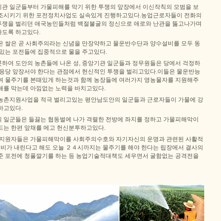
관 일군들부터 가물피해를 막기 위한 투쟁의 앞장에서 이신작칙의 모범을 보
고조시키기 위한 포전정치사업도 실속있게 진행하고있다.농업근로자들이 전화의
투쟁을 벌리던 애국농민들처럼 백절불굴의 정신으로 애로와 난관을 뚫고나가며
도록 하고있다.
은 쌀은 곧 사회주의라는 신념을 만장약하고 물운반수단과 양수설비를 모두 동
 있는 포전들에 집중적으로 물을 주고있다.
하여 도안의 농촌들에 나온 성, 중앙기관 일군들과 정무원들은 당에서 걱정하
 응당 앞장서야 한다는 관점에서 헌신적인 투쟁을 벌리고있다.이들은 물운반능
여 물주기를 본때있게 하는것과 함께 농장들에 여러가지 영농물자를 지원해주
해를 막는데 아낌없는 노력을 바치고있다.
농촌지원사업을 적극 벌리고있는 평안남도안의 일군들과 근로자들이 가물에 강
하고있다.
 일군들은 들끓는 협동벌에 나가 격렬한 전방에 좌지를 정하고 가물피해막이
드는 한편 앞채를 메고 헌신분투하고있다.
 지원자들은 가물피해막이를 사회주의수호와 자기자신의 운명과 관련된 사활적
일 비가 내린다고 해도 오늘 ２４시까지는 물주기를 해야 한다는 립장에서 결사의
준 포전에 청풀깔기를 하는 등 농업기술적대책도 세우면서 굴함없는 공격전을