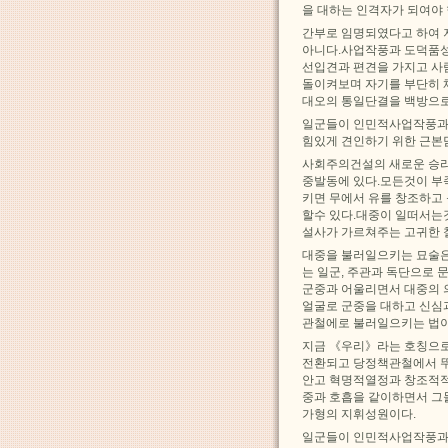
을 대하는 인격자가 되여야 
간부로 임명되였다고 하여 
아니다.사업작풍과 도덕품성
선입견과 편견을 가지고 사
돌이켜보며 자기를 부단히 
대오의 통일단결을 백방으로
일군들이 인민적사업작풍과
힘있게 견인하기 위한 근본
사회주의건설의 새로운 승리
중발동에 있다.모든것이 부
키면 무에서 유를 창조하고
할수 있다.대중이 일떠서는
설사가 가르쳐주는 고귀한 
대중을 불러일으키는 묘술은
는 일군, 주관과 독단으로 
군중과 어울리면서 대중의 
얼굴로 군중을 대하고 신심
관철에로 불러일으키는 법이
지금 《우리》라는 호칭으로
전환되고 당정책관철에서 뚜
안고 혁명적열정과 창조적적
중과 호흡을 같이하면서 그
가형의 지휘성원이다.
일군들이 인민적사업작풍과