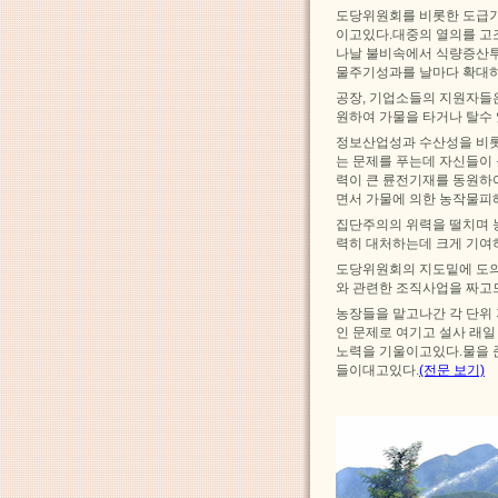
도당위원회를 비롯한 도급기
이고있다.대중의 열의를 
나날 불비속에서 식량증산
물주기성과를 날마다 확대하
공장, 기업소들의 지원자들
원하여 가물을 타거나 탈수
정보산업성과 수산성을 비롯
는 문제를 푸는데 자신들이
력이 큰 륜전기재를 동원하
면서 가물에 의한 농작물피
집단주의의 위력을 떨치며 
력히 대처하는데 크게 기여
도당위원회의 지도밑에 도의
와 관련한 조직사업을 짜고
농장들을 맡고나간 각 단위
인 문제로 여기고 설사 래
노력을 기울이고있다.물을 
들이대고있다.
(전문 보기)