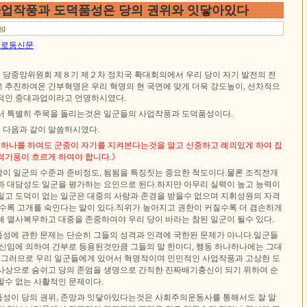
 사업작풍과 도덕품성은 당의 권위와 잇닿아있다
ng
1일 로동신문
당중앙위원회 제８기 제２차 정치국 확대회의에서 우리 당이 자기 발전의 전
 추진하여온 간부혁명은 우리 혁명의 현 국면에 맞게 더욱 강도높이, 선차적으
적인 중대과업이라고 언명하시였다.
서 특별히 주목을 돌리는것은 일군들의 사업작풍과 도덕품성이다.
 다음과 같이 말씀하시였다.
동 하나를 하여도 군중이 자기를 지켜본다는것을 알고 신중하고 례의있게 하여 집
덕기풍이 흐르게 하여야 합니다.》
이 일군의 수준과 준비정도, 됨됨을 특징짓는 중요한 척도이다.물론 조직전개
과 대담성도 일군을 평가하는 요인으로 된다.하지만 아무리 실력이 높고 능력이
칠고 도덕이 없는 일군은 대중의 사랑과 존경을 받을수 없으며 지휘성원의 자격
을수록 고개를 숙인다는 말이 있다.직위가 높아지고 권한이 커질수록 더 겸손하게
해 멸사복무하고 대중을 존중하여야 우리 당이 바라는 참된 일군이 될수 있다.
성에 관한 문제는 단순히 그들의 성격과 인격에 국한된 문제가 아니다.일군들
적신임에 의하여 간부로 등용된것만큼 그들의 말 한마디, 행동 하나하나에는 그대
다.그러므로 우리 일군들에게 있어서 혁명적이며 인민적인 사업작풍과 고상한 도
사상으로 숨쉬고 당의 존엄을 생명으로 간직한 진짜배기충신이 되기 위하여 순
할수 없는 사활적인 문제이다.
성이 당의 권위, 존망과 잇닿아있다는것은 사회주의운동사를 통해서도 잘 알