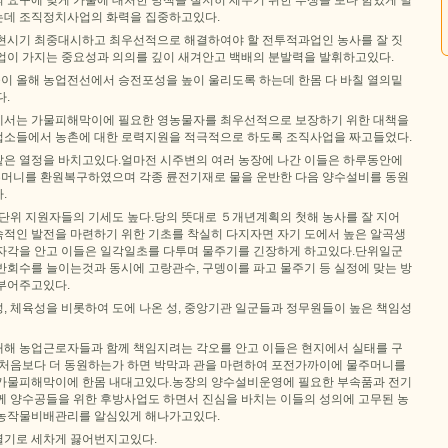
 요구에 맞게 가물에 대처한 방책을 철저히 세우기 위한 투쟁을 보다 힘있게 벌
는데 조직정치사업의 화력을 집중하고있다.
현시기 최중대시하고 최우선적으로 해결하여야 할 전투적과업인 농사를 잘 짓
업이 가지는 중요성과 의의를 깊이 새겨안고 백배의 분발력을 발휘하고있다.
 올해 농업전선에서 승전포성을 높이 울리도록 하는데 한몸 다 바칠 열의밑
다.
에서는 가물피해막이에 필요한 영농물자를 최우선적으로 보장하기 위한 대책을
 기업소들에서 농촌에 대한 로력지원을 적극적으로 하도록 조직사업을 짜고들었다.
은 열정을 바치고있다.얼마전 시주변의 여러 농장에 나간 이들은 하루동안에
물주머니를 환원복구하였으며 각종 륜전기재로 물을 운반한 다음 양수설비를 동원
.
 단위 지원자들의 기세도 높다.당의 뜻대로 ５개년계획의 첫해 농사를 잘 지어
적인 발전을 마련하기 위한 기초를 착실히 다지자면 자기 도에서 높은 알곡생
자각을 안고 이들은 일각일초를 다투며 물주기를 긴장하게 하고있다.단위일군
반회수를 늘이는것과 동시에 고랑관수, 구뎅이를 파고 물주기 등 실정에 맞는 방
부어주고있다.
, 체육성을 비롯하여 도에 나온 성, 중앙기관 일군들과 정무원들이 높은 책임성
해 농업근로자들과 함께 책임지려는 각오를 안고 이들은 현지에서 실태를 구
 처음보다 더 동원하는가 하면 박막과 관을 마련하여 포전가까이에 물주머니를
가물피해막이에 한몸 내대고있다.농장의 양수설비운영에 필요한 부속품과 전기
께 양수공들을 위한 후방사업도 하면서 진심을 바치는 이들의 성의에 고무된 농
 농작물비배관리를 알심있게 해나가고있다.
열기로 세차게 끓어번지고있다.