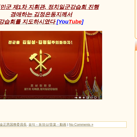
민군 제1차 지휘관, 정치일군강습회 진행
경애하는 김정은동지께서
강습회를 지도하시였다
[You
Tube
]
/金正恩国務委員長
,
음악・동영상/音楽・動画
|
No Comments »