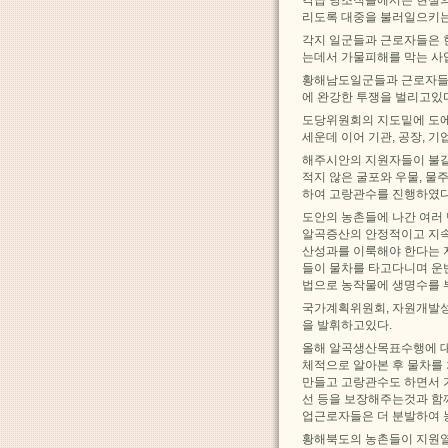
각급 당조직들에서는 현실의
리도록 대중을 불러일으키
각지 일군들과 근로자들은 
는데서 가물피해를 막는 사
황해남도일군들과 근로자들이
에 완강한 투쟁을 벌리고있
도당위원회의 지도밑에 도
세운데 이어 기관, 공장,
해주시안의 지원자들이 불같
적지 않은 굴포와 우물, 
하여 고랑관수를 진행하였다
도안의 농촌들에 나간 여러
알곡증산의 안정적이고 지속
산성과를 이룩해야 한다는 
들이 물차를 타고다니며 운
법으로 농작물에 생명수를 
국가계획위원회, 자원개발성
을 발휘하고있다.
올해 알곡생산목표수행에 대
체적으로 알아본 후 물차를
만들고 고랑관수도 하면서 
선 등을 보장해주는것과 함
업근로자들은 더 분발하여
황해북도의 농촌들이 지원