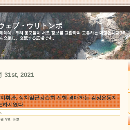
//ウェブ・ウリトンポ
북,해외의 우리 동포들이 서로 정보를 교환하며 교류하는 마당입니다//
を交換し、交流する広場です。
月 31st, 2021
 지휘관, 정치일군강습회 진행 경애하는 김정은동지
도하시였다
ng
일 웹 우리 동포