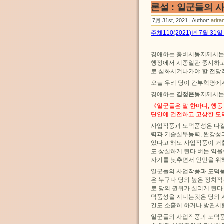
론설 : 일군들의
7月 31st, 2021 | Author:
arira
주체110(2021)년 7월 3
경애하는 총비서동지께서는 
행정에서 시종일관 중시하고
로 심화시켜나가야 할 전당
오늘 우리 당이 간부혁명에
경애하는
김정은
동지께서는
《일군들은 말 한마디, 행
단안에 건전하고 고상한 도
사업작풍과 도덕품성은 다같
력과 기술실무능력, 완강성
있다고 해도 사업작풍이 거
도 상실하게 된다.벼는 익
자기를 낮추면서 인민을 위
일군들의 사업작풍과 도덕품
은 누구나 당의 높은 정치
로 당의 권위가 실리게 된
덕품성을 지니는것은 당의 
간도 소홀히 하거나 방관시
일군들의 사업작풍과 도덕품