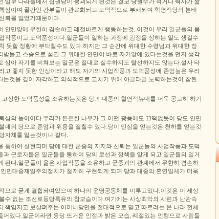
던 일부 나라들에서 집권당이 붕괴되게 된것은 결코 당원수가 적거나 력사가 짧
 핵심이며 골간인 간부들이 관료화되고 도덕적으로 부패되여 혁명적당의 본태
 신뢰를 잃었기때문이다.
며 인민앞에 무한히 겸손하고 례절바르게 행동하는것, 이것이 우리 일군들의 몸
사업작풍이고 도덕품성이다.일군들이 일하는 과정에 감정을 상하는 일도 생길수
치 못할 정황에 부닥칠수도 있다.하지만 그 순간에 위대한 수령님과 위대한 장
떠받들고 스승으로 섬긴 그 위대한 인민이 바로 자기앞에 있다는것을 먼저 생각
로 삼아 자기를 비쳐보는 일군은 절대로 실수하지도 탈선하지도 않는다.설사 타
그리고 좋지 못한 인상이라고 해도 자기의 사업작풍과 도덕품성에 존엄높은 우리
다는것을 깊이 자각하고 의식적으로 고치기 위해 아글타글 노력하는것이 참된
고상한 도덕품성을 소유하는것은 당과 대중의 혈연적뉴대를 더욱 공고히 하기
신뢰심의 높이이다.뿌리가 든든한 나무가 그 어떤 광풍에도 끄떡없듯이 당도 인민
 불패의 당으로 존엄과 위용을 떨칠수 있다.당이 민심을 얻는것은 천하를 얻는것
 당자체를 잃는것이나 같다.
을 통하여 실현되며 당에 대한 군중의 지지와 신뢰는 일군들의 사업작풍과 도덕
들과 근로자들은 일군들을 통하여 당의 로선과 정책을 알게 되고 일군들의 일거
게 된다.일군들이 옳은 사업작풍을 소유하고 군중과의 관계에서 무한히 겸손하
의 인민대중제일주의정치가 철저히 구현되게 되며 당과 대중의 혼연일체가 더욱
연적으로 굳게 결합되여있으며 하나의 운명공동체를 이루고있다.이것은 이 세상
아볼수 없는 조선로동당특유의 참모습이다.여기에는 사상최악의 시련과 난관속
지 책임지고 보살펴주는 어머니당만을 절대적으로 믿고 따르려는 온 나라 전체
들어있다.일군이라면 응당 뜨거운 인정과 밝은 모습, 례절있는 언행으로 사람들