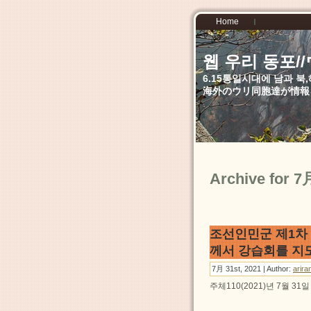
Home
웹 우리 동포
6.15통일시대에 남과 
海外のウリ同胞達が情報
Archive for 7
조선인민군 제1차
께서 강습회를 지
7月 31st, 2021 | Author:
arira
주체110(2021)년 7월 31