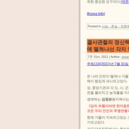
위한 중요한 요구이다.
(전문
[Korea Info]
Posted in
사설・론설・정론/
결사관철의 정신력
에 떨쳐나선 각지
7月 31st, 2021 | Author:
arira
주체110(2021)년 7월 3
온 나라 인민이 떨쳐나 가
력이 힘있게 과시되고있다.
성, 중앙기관과 각 도, 시
전을 물리치고 농작물을 지
경애하는
김정은
동지께서는
《당의 부름이라면 한마음한
것은 우리 인민의 투쟁전통
현재 가물이 지속되고있는 
기되고있다.