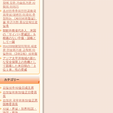
장에 깃든 가슴뜨거운 사
랑의 이야기
조선민주주의인민공화국
외무성 대변인 미국이 주
장하는 《싸이버위협설》
을 무근거한 중상모략으로
일축
朝鮮外務省代弁人、米国
の「サイバー脅威説」を
根拠のない中傷・謀略と
して一蹴
아시아태평양지역의 새로
운 안보위기로 고착된 미
일한의 《3위1체》성위협
アジア太平洋地域の新た
な安全保障上の危機とし
て固着した米日韓の「３
位１体」性の脅威
カテゴリー
김일성주석/金日成主席
김정일위원장/金正日委員
長
김정은 국무위원장/金正恩
国務委員長
사설・론설・정론/社説・
論説・政論