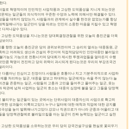
한다.
저절로 혁명적이며 인민적인 사업작풍과 고상한 도덕품성을 지니게 되는것은
문제는 일군들의 의식적이며 꾸준한 수양과 노력에 의해서만 해결될수 있다.
람들을 대하지 않았는가, 사람들과의 관계에서 실수를 한것은 없었는가를 항상
채찍질해나가는 일군만이 당을 따르는 인민의 소중한 마음을 지킬수 있고 혁명
 다져나갈수 있다.
 고상한 도덕품성을 지니는것은 당대회결정관철을 위한 오늘의 총진군을 더욱
담보이다.
를 향한 오늘의 총진군은 당의 권위보위전이며 그 승리의 열쇠는 대중동원, 군
족하고 어려워도 생산과 건설의 주인이며 직접적담당자인 인민대중만 불러일으
 불가능도 가능으로 전환시키며 당대회가 제시한 투쟁과업들을 얼마든지 수행
것만큼 혁명이 전진하고 당의 위력이 과시되게 된다는것은 우리의 부강조국건
철리이다.
 다름아닌 진심이고 진정이다.사람들은 호통이나 치고 기분주의적으로 사업하
문제를 처리하는 일군, 대중을 깔보고 하대하는 일군에게는 속을 주지 않는다.늘
의견을 존중하는 일군, 사람들의 고충과 고민을 들어주고 풀어주는 일군, 웃는
과 락관에 넘쳐 사업하는 일군의 호소는 대중의 심장에 불을 달고 그들을 당정책
다.
 불리우는 일군들이 있는 곳에서는 단위사업이 대중자신의 사업으로 확고히
렷한 성과들이 이룩되고있다.누구나 일터에 대한 애착과 직업에 대한 긍지를
극성을 높이 발휘해나가고있다.강요나 직권으로가 아니라 군중과 어울리고 대
들을 당정책관철에로 불러일으킬줄 아는 일군이 진짜 능력있는 일군이고 실천
 고상한 도덕품성을 소유하는것은 우리 당의 강국건설구상을 현실로 꽃피우기