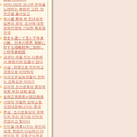
어머니당의 크나큰 은덕을
노래하는 복받은 고장 장
연군을 돌아보고
력사를 통해 본 천년숙적
일본의 죄악 조선에 대한
침략전쟁에 가담한 특등참
전국
歴史を通じて見た千年来
の敵、日本の罪悪 朝鮮に
対する侵略戦争に加担し
た特等参戦国
금권이 판을 치는 사회에
서 평등이란 있을수 없다
사설 : 경쟁으로 전진하고
경쟁으로 비약하자
대규모온실농장들이 전하
는 감동깊은 이야기
김여정 조선로동당 중앙위
원회 부장 담화 발표
金與正党部長が談話発表
서방의 악랄한 압박소동,
강경대응해나가는 중국
론설 : 조선로동당의 위력
이자 우리 국가와 인민의
존엄이고 힘이다
인민을 매혹시키는 위인의
세계 한없이 다심하신 어
버이의 정 강동군식료공