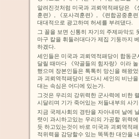
알려진것처럼 미국과 괴뢰역적패당은 《
훈련》, 《포사격훈련》, 《련합공중훈련
대대적으로 광고하며 허세를 부려댔다.
그 꼴을 보면 신통히 자기의 주제파악도
마구 칼을 휘둘러대다가 제집 기둥까지 
하겠다.
세인들은 미국과 괴뢰역적패당이 합동군
달릴 때마다 《약골들의 힘자랑》이라 놀
했으며 장본인들은 톡톡히 망신을 해왔었
과 괴뢰역적패당이 또다시 세인의 비난을
대는 속심은 어디에 있는가.
그것은 우리의 강위력한 군사력에 비한 
시달리며 기가 죽어있는 저들내부의 사기
지금 국제사회의 경탄을 자아내며 날에 
렷이 과시하고있는 우리의 가공할 위력에
듯 하고있는것이 바로 미국과 괴뢰역적패
적위력을 감당할수 있는 똑똑한 대안을 