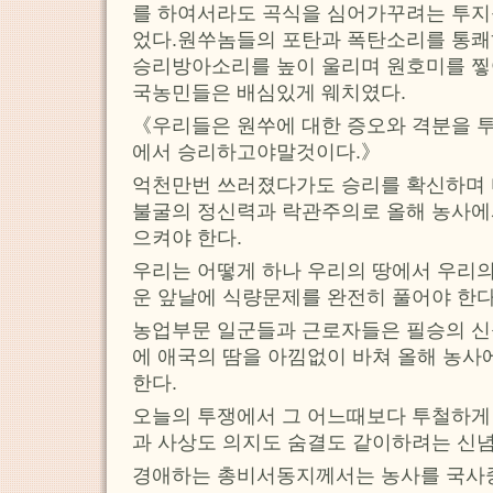
를 하여서라도 곡식을 심어가꾸려는 투지
었다.원쑤놈들의 포탄과 폭탄소리를 통
승리방아소리를 높이 울리며 원호미를 찧
국농민들은 배심있게 웨치였다.
《우리들은 원쑤에 대한 증오와 격분을 
에서 승리하고야말것이다.》
억천만번 쓰러졌다가도 승리를 확신하며 
불굴의 정신력과 락관주의로 올해 농사에
으켜야 한다.
우리는 어떻게 하나 우리의 땅에서 우리의
운 앞날에 식량문제를 완전히 풀어야 한다
농업부문 일군들과 근로자들은 필승의 
에 애국의 땀을 아낌없이 바쳐 올해 농사
한다.
오늘의 투쟁에서 그 어느때보다 투철하게
과 사상도 의지도 숨결도 같이하려는 신념
경애하는 총비서동지께서는 농사를 국사