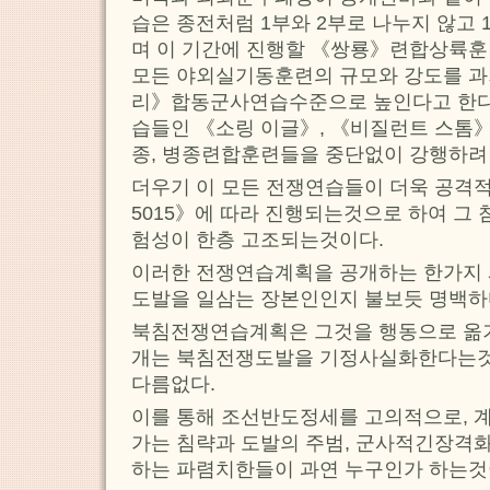
습은 종전처럼 1부와 2부로 나누지 않고
며 이 기간에 진행할 《쌍룡》련합상륙훈
모든 야외실기동훈련의 규모와 강도를 과
리》합동군사연습수준으로 높인다고 한다
습들인 《소링 이글》, 《비질런트 스톰》
종, 병종련합훈련들을 중단없이 강행하려
더우기 이 모든 전쟁연습들이 더욱 공격
5015》에 따라 진행되는것으로 하여 그 
험성이 한층 고조되는것이다.
이러한 전쟁연습계획을 공개하는 한가지 
도발을 일삼는 장본인인지 불보듯 명백하
북침전쟁연습계획은 그것을 행동으로 옮기
개는 북침전쟁도발을 기정사실화한다는
다름없다.
이를 통해 조선반도정세를 고의적으로, 
가는 침략과 도발의 주범, 군사적긴장격화
하는 파렴치한들이 과연 누구인가 하는것