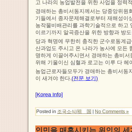
고 나라의 농업발전을 위한 사업을 정력
경애하는 총비서동지께서는 당중앙위원회
기들에서 종자문제해결로부터 재해성이
농작물비배관리를 과학기술적으로 하고
이르기까지 알곡증산을 위한 방향과 방도
당과 혁명에 무한히 충직한 군수로동계급
산과업도 주시고 온 나라가 농사에 모든 
명하게 이끌어주시면서 경애하는 총비서
위해 기울이신 심혈과 로고는 이루 다 헤
농업근로자들모두가 경애하는 총비서동지
이 새겨야 한다.
(전문 보기)
[Korea Info]
Posted in
조국소식/祖 国
|
No Comments »
인민을 매혹시키는 위인의 세계