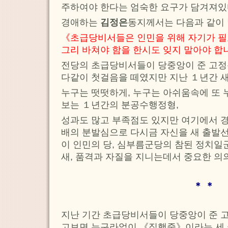
주하여야 한다는 엄숙한 요구가 담겨져있
경애하는
김정은
동지께서는 다음과 같이
《초급당비서들은 인민을 위해 자기가 필
그리 바쳐야 함을 한시도 잊지 말아야 합
전당의 초급당비서들이 당중앙이 준 고
다같이 첫걸음을 떼였지만 지난 １년간 새
누구는 떳떳하게, 누구는 아쉬움속에 또 
보는 １년간의 분공수행정형,
성과도 많고 부족점도 있지만 여기에서 경
배의 분발심으로 다시금 자신을 새 출발
이 인민의 당, 심부름군당의 참된 정치
새, 품격과 자질을 지니는데서 중요한 의
＊
＊
지난 기간 초급당비서들이 당중앙이 준 
고보면 누구라없이 《집행중》이라는 세