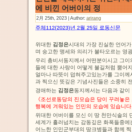
에 비낀 어버이의 정
2月 25th, 2023 | Author:
arirang
주체112(2023)년 2월 25일 로동신문
위대한
김정은
시대의 가장 진실한 언어가
며 숭고한 맹세와 의리가 불타오르는 영광
우리 총비서동지께서 어떤분이시고 그이
들에 대한 사랑이 어떻게 불길처럼 뿜어
얼마나 따뜻이 덥혀주고있는가를 그이께
과 찍으신 뜻깊은 기념사진들은 소중히 
경애하는
김정은
동지께서는 다음과 같이
《조선로동당의 진모습은 당이 꾸려놓은 
행복에 겨워있는 인민의 모습에 있습니다
위대한 어버이를 모신 이 땅 천만식솔의
세계가 흘러넘치는 감동깊은 화폭들중에
어느한 인민군부대의 땅크병들과 함께 찍