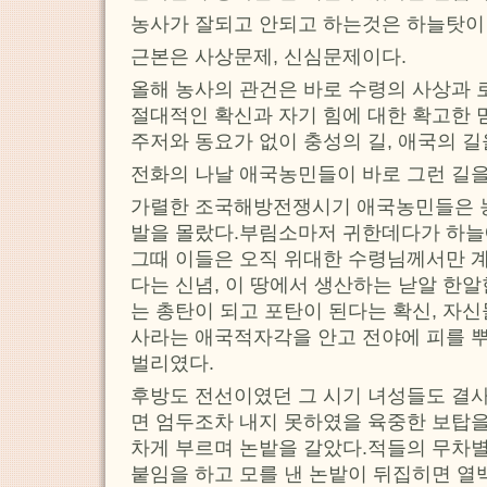
농사가 잘되고 안되고 하는것은 하늘탓이
근본은 사상문제, 신심문제이다.
올해 농사의 관건은 바로 수령의 사상과 
절대적인 확신과 자기 힘에 대한 확고한
주저와 동요가 없이 충성의 길, 애국의 
전화의 나날 애국농민들이 바로 그런 길을
가렬한 조국해방전쟁시기 애국농민들은 
발을 몰랐다.부림소마저 귀한데다가 하
그때 이들은 오직 위대한 수령님께서만 
다는 신념, 이 땅에서 생산하는 낟알 한
는 총탄이 되고 포탄이 된다는 확신, 자
사라는 애국적자각을 안고 전야에 피를
벌리였다.
후방도 전선이였던 그 시기 녀성들도 결
면 엄두조차 내지 못하였을 육중한 보탑
차게 부르며 논밭을 갈았다.적들의 무차별
붙임을 하고 모를 낸 논밭이 뒤집히면 열