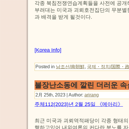
각종 북침전쟁연습계획들을 사전에 공개
부려대는 미국과 괴뢰호전집단의 무분별한
과 배격을 받게 될것이다.
[Korea Info]
Posted in
남조선/南朝鮮
,
국제・정치/国際・
불장난소동에 깔린 더러운 속
2月 25th, 2023 | Author:
arirang
주체112(2023)년 2월 25일 《메아리》
최근 미국과 괴뢰역적패당이 각종 형태의
행하고있어 내외여론의 커다란 분노를 자