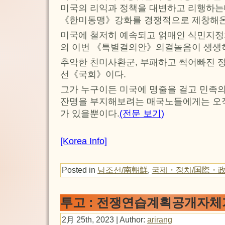
미국의 리익과 정책을 대변하고 리행하
《한미동맹》강화를 경쟁적으로 제창해온
미국에 철저히 예속되고 얽매인 식민지
의 이번 《특별결의안》의결놀음이 생생
추악한 친미사환군, 부패하고 썩어빠진 
선《국회》이다.
그가 누구이든 미국에 명줄을 걸고 민족의
잔명을 부지해보려는 매국노들에게는 오
가 있을뿐이다.
(전문 보기)
[Korea Info]
Posted in
남조선/南朝鮮
,
국제・정치/国際・
투고 : 전쟁연습계획공개자체
2月 25th, 2023 | Author:
arirang