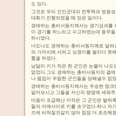
도 있다.
그것은 우리 인민군대의 전투력과 영용성
대회가 진행되였을 때 있은 일이다.
경애하는 총비서동지께서는 경기성과를
이 경기를 하느라고 수고하였는데 동무들
하시였다.
너도나도 경애하는 총비서동지께로 달려
의 가까이에 서려고 싱갱이를 벌리다 못
툼을 하였다.
남달리 키가 작은 한 군인은 눈물이 나오
없었다.그도 경애하는 총비서동지의 곁에
나 몸집이 우람한 군인들을 당해낼수 없
경애하는 총비서동지께서는 우승한 땅크
알아보시고 그들을 자신의 량옆에 세워주
마음이 조급해난 키작은 그 군인은 발뒤축
들의 어깨사이로 키를 솟구었다.허나 자
즈에 비쳐질것같지 않아 점점 더 초조해졌