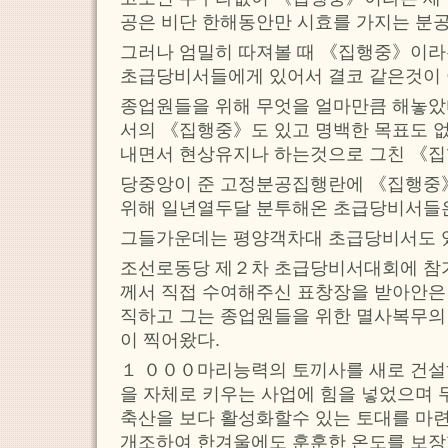
공은 비단 한해동안만 시효를 가지는 분
그러나 엄밀히 따져볼 때 《집행중》이라
초급당비서들에게 있어서 결코 같은것이 
종업원들을 위해 무엇을 얼마만큼 해놓았
서의 《집행중》도 있고 명백한 목표도 
내면서 현상유지나 하는것으로 그친 《집
당중앙이 준 고정분공집행란에 《집행중
위해 일년열두달 분투해온 초급당비서들은
그들가운데는 평양객차대 초급당비서도 
조선로동당 제２차 초급당비서대회에 참
께서 직접 수여해주신 표창장을 받아안은
직하고 그는 종업원들을 위한 멸사복무의
이 찍어왔다.
１ ０００마리능력의 토끼사를 새로 건설
을 자체로 키우는 사업에 힘을 넣었으며
축산을 보다 활성화할수 있는 토대를 마
개조하여 한겨울에도 훈훈한 온도를 보장