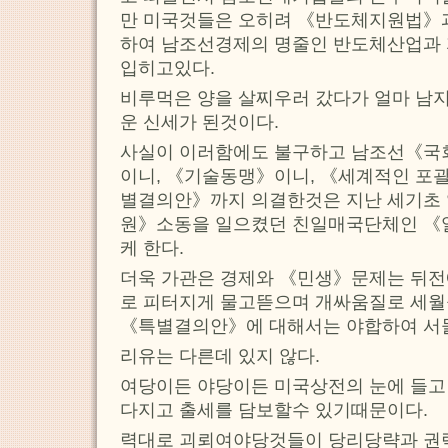
만 미국것들은 오히려 《반도체지원법》
하여 남조선경제의 명줄인 반도체산업과
입히고있다.
비루먹은 양을 살찌우러 갔다가 얼마 남지
운 신세가 된것이다.
사실이 이러함에도 불구하고 남조선《
이니, 《기술동맹》이니, 《세계적인 포
별결의안》까지 의결한것은 지난 세기초
원》소동을 일으켰던 친일매국단체인 《
케 한다.
더욱 가관은 경제와 《민생》문제는 뒤전
로 피터지게 물고뜯으며 개싸움질로 세월
《특별결의안》에 대해서는 야합하여 서
리유는 다른데 있지 않다.
여당이든 야당이든 미국상전의 눈에 들고
다지고 출세를 담보할수 있기때문이다.
력대로 괴뢰여야당것들이 당리당략과 