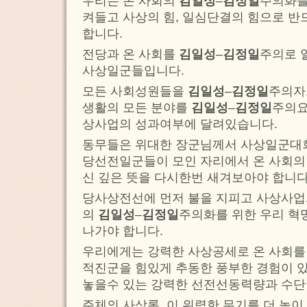
우리는 온 사회의
김일성
–
김정일
주의화를
켜들고 사상의 힘, 일심단결의 힘으로 
합니다.
전당과 온 사회를
김일성
–
김정일
주의로 
사상일군들입니다.
모든 사회성원들을
김일성
–
김정일
주의자
생활의 모든 분야를
김일성
–
김정일
주의요
상사업의 성과여부에 달려있습니다.
동무들은 위대한 장군님께서 사상일군대
당선전일군들이 모인 자리에서 온 사회
신 깊은 뜻을 다시한번 새겨보아야 합니다
당사상전선에 먼저 불을 지피고 사상사업
의
김일성
–
김정일
주의화를 위한 우리 혁
나가야 합니다.
우리에게는 강력한 사상공세로 온 사회
적진군을 힘있게 추동한 풍부한 경험이 
놓을수 있는 강력한 선전선동력량과 수단
주체의 사상론, 이 위력한 무기를 더 높