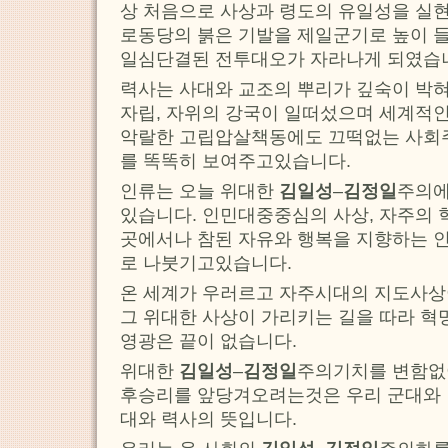
상 처음으로 사상과 령도의 유일성을 실
로동당의 붉은 기발을 제일군기로 높이 
일심단결된 전투대오가 자라나게 되였습
력사는 사대와 교조의 뿌리가 깊숙이 박혀
자립, 자위의 강국이 일떠섰으며 세계적
악랄한 고립압살책동에도 끄떡없는 사
를 똑똑히 보여주고있습니다.
인류는 오늘 위대한
김일성
–
김정일
주의에
있습니다. 인민대중중심의 사상, 자주의 
곳에서나 참된 자유와 행복을 지향하는 인
로 나붓기고있습니다.
온 세계가 우러르고 자주시대의 지도사상
그 위대한 사상이 가리키는 길을 따라 혁
영광은 끝이 없습니다.
위대한
김일성
–
김정일
주의기치를 변함없
후승리를 앞당겨오려는것은 우리 군대와 
대와 력사의 뜻입니다.