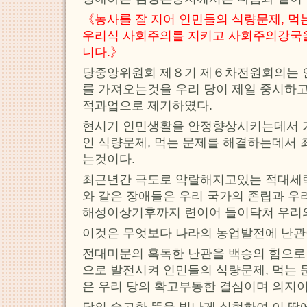
《농사를 잘 지어 인민들의 식량문제, 먹
우리식 사회주의를 지키고 사회주의강국
니다.》
당중앙위원회 제８기 제６차전원회의는 
를 가져오는것을 우리 당이 제일 중시하
적과업으로 제기하였다.
현시기 인민생활을 안정향상시키는데서 
인 식량문제, 먹는 문제를 해결하는데서 
는것이다.
최근년간 극도로 악랄해지고있는 적대세
와 같은 장애들은 우리 국가의 존립과 우
해성이상기후까지 련이어 들이닥쳐 우리
이것은 무엇보다 나라의 농업발전에 난관
전대미문의 혹독한 난관을 백승의 힘으로
으로 발전시켜 인민들의 식량문제, 먹는
은 우리 당의 확고부동한 결심이며 의지이
당의 숭고한 뜻을 빛나게 실현하여 이 땅