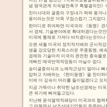
지난 17일 남조선《국회외교통일위원회》
념 량국관계 지속발전촉구 특별결의안》
친미사대와 굴종의 구정내가 팍팍 풍겨나
용이라는것은 더욱 구접스럽기 그지없다.
한마디로 쥐여짜면 미국과의 《동맹》관
서 경제, 기술분야에로 확대하겠다는것인
미국에 통채로 가져다 바치겠다는것이나 
오랜 세월 미국의 정치적지배와 군사적강
생을 강요당한 치욕스러운 주종동맹, 예
경제와 기술마저 미국의 완전한 종속물
개빠진 매국반역적망동이 아닐수 없다.
숭미굴종의식과 노예적근성이 얼마나 뼈
압하고 지배하는 《한미동맹》을 찬미하며
미에 더 깊숙이 머리를 들이밀겠다고 모
지금 가뜩이나 취약한 남조선경제는 미국
큰 위기에 빠져들고있다.
지난해 윤석열역적패당이 미국과의 협력
고 떠들면서 남조선대기업들의 돈주머니