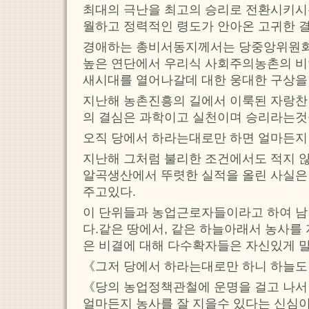
최대의 극난을 최고의 승리로 전환시키시
월하고 정력적인 령도가 안아온 고귀한 
경애하는 총비서동지께서는 당중앙위원
높은 연단에서 우리식 사회주의농촌의 
새시대를 열어나갈데 대한 웅대한 구상을
지난해 농촌진흥의 길에서 이룩된 자랑찬
의 결심은 과학이고 실천이며 승리라는것
오직 당에서 하라는대로만 하면 얼마든지 
지난해 그처럼 불리한 조건에서도 적지 
알곡생산에서 뚜렷한 실적을 올린 사실은
주고있다.
이 단위들과 농업근로자들이라고 하여 남
다.같은 땅에서, 같은 하늘아래서 농사를
은 비결에 대해 다수확자들은 자신있게 
《그저 당에서 하라는대로만 하니 하늘도
《당의 농업정책관철에 운명을 걸고 나서
얼마든지 농사를 잘 지을수 있다는 신심