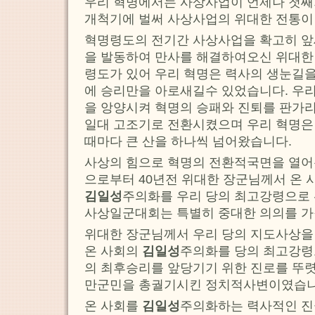
우리 혁명에서는 사상사업이 언제나 첫째
개척기에 벌써 사상사업의 위대한 전통이
혁명령도의 전기간 사상사업을 확고히 
을 발동하여 만사를 해결하여오신 위대한
령도가 있어 우리 혁명은 력사의 생눈길
에 승리만을 아로새길수 있었습니다. 우리
을 앙양시켜 혁명의 승패와 진퇴를 판가
일대 고조기로 전환시켰으며 우리 혁명은
때마다 큰 산을 하나씩 넘어왔습니다.
사상의 힘으로 혁명의 전환적국면을 열어
으로부터 40년전 위대한 장군님께서 온 
김일성
주의화를 우리 당의 최고강령으로
사상일군대회는 특별히 중대한 의의를 가
위대한 장군님께서 우리 당의 지도사상
온 사회의
김일성
주의화를 당의 최고강령
의 최후승리를 앞당기기 위한 진로를 뚜렷
만군민을 총궐기시킨 정치적사변이였습니
온 사회를
김일성
주의화하는 력사적인 