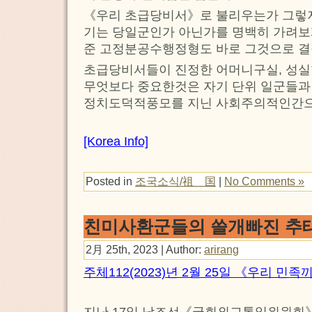
《우리 초급당비서》로 불리우는가 그렇지
기는 당일군인가 아닌가를 명백히 가려보
준 고정분공수행정형도 바로 그것으로 결
초급당비서들이 진정한 어머니구실, 성
무엇보다 중요한것은 자기 단위 일군들과
정치도덕적풍모를 지닌 사회주의적인간으
[Korea Info]
Posted in
조국소식/祖 国
|
No Comments »
친미사환군들의 쓸개빠진 추
2月 25th, 2023 | Author:
arirang
주체112(2023)년 2월 25일 《우리 민