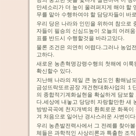
만세소리가 더 높이 울려퍼지게 해야 할 
무를 맡아 수행하여야 할 담당자들이 바
우리 당은 나라와 인민을 위하여 참으로 
자들이 필승의 신심드높이 오늘의 어려움
표를 반드시 수행할것을 바라고있다.
물론 조건은 의연히 어렵다.그러나 농업
고하다.
새로운 농촌혁명강령수행의 첫해에 이룩된
확신할수 있다.
지난해 나라의 제일 큰 농업도인 황해남
금성뜨락또르공장 개건현대화사업의 １
의 종합적기계화실현을 확실하게 담보할 
다.세상에 내놓고 당당히 자랑할만한 새
방방곡곡에 천지개벽의 환희로운 화폭이 
겨 처음으로 일어난 경사스러운 사변이다
우리 농촌발전력사에서 그 전례를 찾아볼
체들은 과학적인 사상리론과 특출한 조직