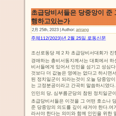
초급당비서들은 당중앙이 준 
행하고있는가
2月 25th, 2023 | Author:
arirang
주체112(2023)년 2월 25일 로동신문
조선로동당 제２차 초급당비서대회가 진행
경애하는 총비서동지께서는 대회에서 하
비서들에게 있어서 인민을 섬기고 성심다
것보다 더 값높은 영예는 없다고 하시면서
된 정치일군이 되라는것이 오늘 당중앙이
는 고정분공이라고 간곡히 말씀하시였다.
인민의 당, 심부름군당의 참된 정치일군이
초급당비서들은 이것을 그 어떤 호소나 
준 당중앙의 의도를 깊이 새겨야 한다.여
라서야 한다는 의미와 함께 인민을 위한 