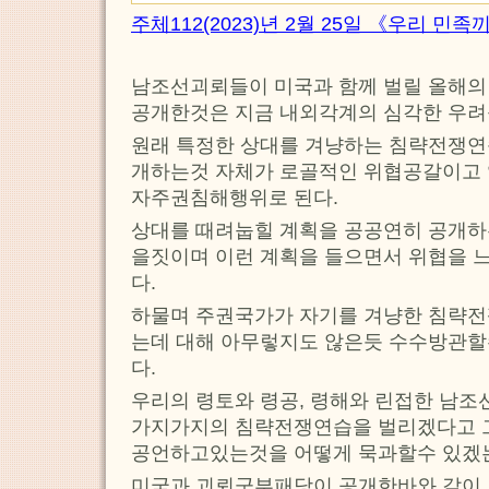
주체112(2023)년 2월 25일 《우리 민
남조선괴뢰들이 미국과 함께 벌릴 올해
공개한것은 지금 내외각계의 심각한 우려
원래 특정한 상대를 겨냥하는 침략전쟁연
개하는것 자체가 로골적인 위협공갈이고 
자주권침해행위로 된다.
상대를 때려눕힐 계획을 공공연히 공개
을짓이며 이런 계획을 들으면서 위협을 느
다.
하물며 주권국가가 자기를 겨냥한 침략
는데 대해 아무렇지도 않은듯 수수방관할
다.
우리의 령토와 령공, 령해와 린접한 남조
가지가지의 침략전쟁연습을 벌리겠다고 
공언하고있는것을 어떻게 묵과할수 있겠
미국과 괴뢰군부패당이 공개한바와 같이