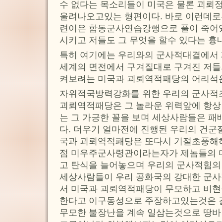
수 없다는 목소리들이 미국은 물론 괴뢰
울려나오고있는 형편이다. 바로 이런데
련이은 합동군사연습강행으로 풀이 죽어
시키고 저들도 그 무엇을 할수 있다는 
특히 여기에는 우리와의 군사적대결에서
세계의 면전에서 구겨질대로 구겨진 저들
켜보려는 미국과 괴뢰역적패당의 어리석은
자위적국방력강화를 위한 우리의 군사적
괴뢰역적패당은 그 놀라운 위력앞에 항상
는 그 가긍한 꼴을 보며 세상사람들은 
다. 더우기 얼마전에 진행된 우리의 건군
국과 괴뢰역적패당은 또다시 기절초풍해
점 미우주군사령관이라는자가 제놈들의
고 탄식을 늘어놓으며 우리의 군사적힘의
세상사람들이 우리 공화국의 강대한 군사
서 미국과 괴뢰역적패당이 무모하고 비
한다고 이구동성으로 주장하고있는것은 결
무모한 불장난을 계속 일삼는것으로 땅바