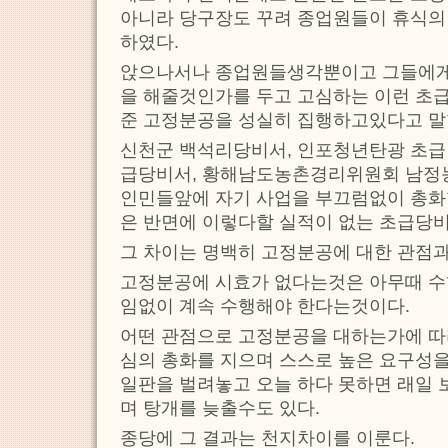
아니라 당구장도 꾸려 종업원들이 휴식의
하였다.
앉으나서나 종업원들생각뿐이고 그들에게 
을 해줄것인가를 두고 고심하는 이런 
준 고정분공을 성실히 집행하고있다고 말
신천군 백석리당비서, 인포청년탄광 초급
급당비서, 황해남도농촌경리위원회 남정
인민들앞에 자기 사업을 부끄럼없이 총화
은 반면에 이렇다할 실적이 없는 초급당비
그 차이는 명백히 고정분공에 대한 관점과
고정분공에 시효가 없다는것은 아무때 수
임없이 계속 수행해야 한다는것이다.
어떤 관점으로 고정분공을 대하는가에 따
심의 총화를 지으며 스스로 높은 요구성
일판을 벌려놓고 오늘 하다 못하면 래일 
며 탕개를 늦출수도 있다.
종당에 그 결과는 천지차이를 이룬다.