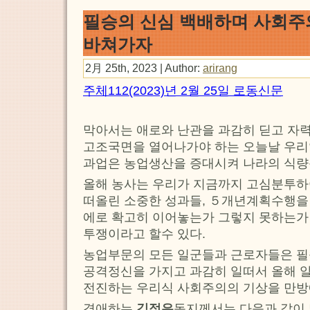
필승의 신심 백배하며 사회주
바쳐가자
2月 25th, 2023 | Author:
arirang
주체112(2023)년 2월 25일 로동신문
막아서는 애로와 난관을 과감히 딛고 자
고조국면을 열어나가야 하는 오늘날 우리
과업은 농업생산을 증대시켜 나라의 식
올해 농사는 우리가 지금까지 고심분투하
떠올린 소중한 성과들, ５개년계획수행을
에로 확고히 이어놓는가 그렇지 못하는가 
투쟁이라고 할수 있다.
농업부문의 모든 일군들과 근로자들은 필
공격정신을 가지고 과감히 일떠서 올해 
전진하는 우리식 사회주의의 기상을 만방
경애하는
김정은
동지께서는 다음과 같이