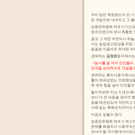
우리 당은 혁명령도의 전 기
한 과업으로 내세우고 그 옳
당중앙위원회 제８기기간과
창조되였으며 보다 휘황한 
결코 그 어떤 우연이나 하
서도 농업생산장성을 위한 
음걸음 이끌어온 위대한 우리
경애하는
김정은
동지께서는
《농사를 잘 지어 인민들의
강국을 성과적으로 건설할수
경애하는 총비서동지께서는
활의 편파성없는 안정향상
에 계속 힘을 넣어 인민들
돌이켜보면 지난 ５년간 해
보다 더 큰 파동을 겪어야 
업을 예견성있게 작전하고 
사에 없는 특혜조치까지도 
지금도 잊을수 없다.
당중앙위원회 제８기 제２차
문제를 해결하고 사회주의건
보아야 할 국가중대사이라고