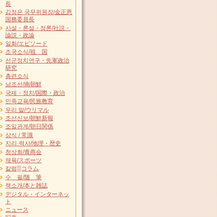
長
김정은 국무위원장/金正恩
国務委員長
사설・론설・정론/社説・
論説・政論
일화/エピソード
조국소식/祖 国
선군정치연구・先軍政治
研究
총련소식
남조선/南朝鮮
국제・정치/国際・政治
민족교육/民族教育
우리 말/ウリマル
조선신보/朝鮮新報
조일관계/朝日関係
상식 / 常識
지리·력사/地理・歴史
청상회/青商会
체육/スポーツ
칼럼▒コラム
수 필/随 筆
책소개/本と雑誌
デジタル・インターネッ
ト
ニュース