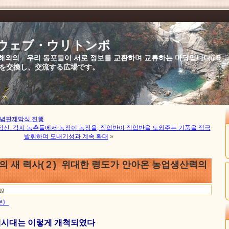
//ウェブ・ウリトンポ
북,해외의 우리 동포들이 서로 정보를 교환하며 교류하는 마당입니다//
を交換し、交流する広場です。
념판제막식 진행
신 각지 농촌들에서 농장이 농장을, 작업반이 작업반을 도와주는 기풍을 적극
발휘하며 모내기성과 계속 확대
»
 새 력사(２) 위대한 령도가 안아온 농업생산력의
ng
문》
시대는 이렇게 개척되였다