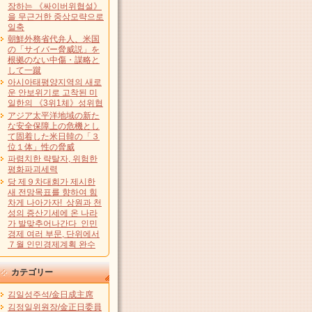
장하는 《싸이버위협설》
을 무근거한 중상모략으로
일축
朝鮮外務省代弁人、米国
の「サイバー脅威説」を
根拠のない中傷・謀略と
して一蹴
아시아태평양지역의 새로
운 안보위기로 고착된 미
일한의 《3위1체》성위협
アジア太平洋地域の新た
な安全保障上の危機とし
て固着した米日韓の「３
位１体」性の脅威
파렴치한 략탈자, 위험한
평화파괴세력
당 제９차대회가 제시한
새 전망목표를 향하여 힘
차게 나아가자! 상원과 천
성의 증산기세에 온 나라
가 발맞추어나간다 인민
경제 여러 부문, 단위에서
７월 인민경제계획 완수
カテゴリー
김일성주석/金日成主席
김정일위원장/金正日委員