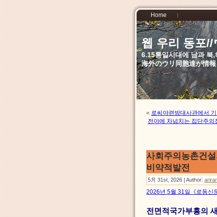
Home
웹 우리 동포
6.15통일시대에 남과 
海外のウリ同胞達が情報
«
로씨야련방대사관에서 기
전야에 차넘치는 집단주의정
사회주의농촌건설의
비약적발전
5月 31st, 2026 | Author:
arira
2026년 5월 31일《로동신
전면적국가부흥의 새