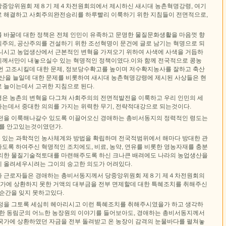
당중앙위원회 제８기 제４차전원회의에서 제시하신 새시대 농촌혁명강령, 여기
 해결하고 사회주의완전승리를 하루빨리 이룩하기 위한 지침들이 전면적으로,
 바꿀데 대한 정책은 전체 인민이 유족하고 문명한 물질문화생활을 마음껏 향
주의, 공산주의를 건설하기 위한 조선혁명이 문건에 글로 남기는 혁명으로 되
니시고 농업생산에서 근본적인 변혁을 가져오기 위하여 사색에 사색을 거듭하
께서만이 내놓으실수 있는 혁명적인 정책이였다.이와 함께 전국적으로 콩농
번 고조시킬데 대한 문제, 정보당수확고를 높이며 저수확지농사를 잘하고 축산
생산을 늘일데 대한 문제를 비롯하여 새시대 농촌혁명강령에 제시된 사상들은 현
 늘이는데서 고귀한 지침으로 된다.
은 농촌의 변혁을 다그쳐 사회주의의 전면적발전을 이룩하고 우리 인민의 세
는데서 중대한 의의를 가지는 위력한 무기, 전략적대강으로 되는것이다.
전을 이룩해나갈수 있도록 이끌어오신 경애하는 총비서동지의 정력적인 령도는
도를 안고있는것이였던가.
있는 과학적인 농사체계와 방법을 확립하며 전국적범위에서 해마다 방대한 관
도록 하여주신 혁명적인 조치에도, 비료, 농약, 연유를 비롯한 영농자재를 충분
리한 물질기술적토대를 마련해주도록 하신 크나큰 배려에도 나라의 농업생산을
 올려세우시려는 그이의 숭고한 의도가 어려있다.
과 근로자들은 경애하는 총비서동지께서 당중앙위원회 제８기 제４차전원회의
국가에 상환하지 못한 거액의 대부금을 전부 면제할데 대한 특혜조치를 취해주신
 순간을 잊지 못하고있다.
정을 그토록 세심히 헤아리시고 이런 특혜조치를 취해주시였을가 하고 생각하
 한 동림군의 어느한 농장원의 이야기를 들어보아도, 경애하는 총비서동지께서
국가에 상환하였던 자금을 전부 돌려받고 온 농장이 감격의 눈물바다를 펼쳐놓