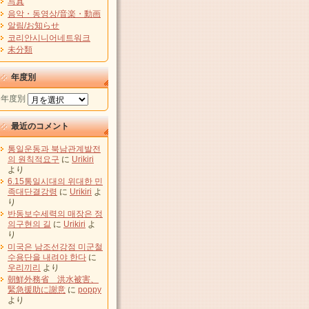
写真
음악・동영상/音楽・動画
알림/お知らせ
코리안시니어네트워크
未分類
年度別
年度別
最近のコメント
통일운동과 북남관계발전
의 원칙적요구
に
Urikiri
より
6.15통일시대의 위대한 민
족대단결강령
に
Urikiri
よ
り
반동보수세력의 매장은 정
의구현의 길
に
Urikiri
よ
り
미국은 남조선강점 미군철
수용단을 내려야 한다
に
우리끼리
より
朝鮮外務省 洪水被害、
緊急援助に謝意
に
poppy
より