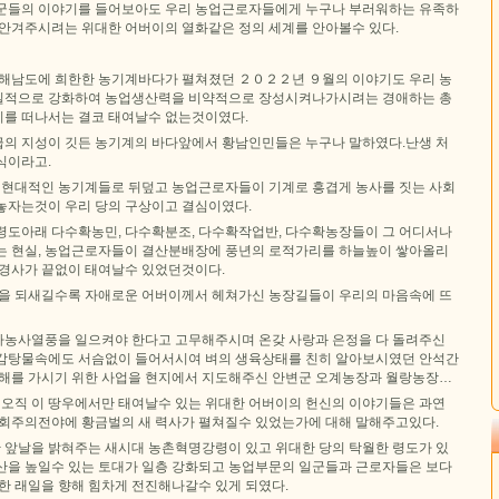
군들의 이야기를 들어보아도 우리 농업근로자들에게 누구나 부러워하는 유족하
 안겨주시려는 위대한 어버이의 열화같은 정의 세계를 안아볼수 있다.
황해남도에 희한한 농기계바다가 펼쳐졌던 ２０２２년 ９월의 이야기도 우리 농
질적으로 강화하여 농업생산력을 비약적으로 장성시켜나가시려는 경애하는 총
를 떠나서는 결코 태여날수 없는것이였다.
의 지성이 깃든 농기계의 바다앞에서 황남인민들은 누구나 말하였다.난생 처
식이라고.
든 현대적인 농기계들로 뒤덮고 농업근로자들이 기계로 흥겹게 농사를 짓는 사회
놓자는것이 우리 당의 구상이고 결심이였다.
령도아래 다수확농민, 다수확분조, 다수확작업반, 다수확농장들이 그 어디서나
는 현실, 농업근로자들이 결산분배장에 풍년의 로적가리를 하늘높이 쌓아올리
 경사가 끝없이 태여날수 있었던것이다.
들을 되새길수록 자애로운 어버이께서 헤쳐가신 농장길들이 우리의 마음속에 뜨
농사열풍을 일으켜야 한다고 고무해주시며 온갖 사랑과 은정을 다 돌려주신
감탕물속에도 서슴없이 들어서시여 벼의 생육상태를 친히 알아보시였던 안석간
피해를 가시기 위한 사업을 현지에서 지도해주신 안변군 오계농장과 월랑농장…
, 오직 이 땅우에서만 태여날수 있는 위대한 어버이의 헌신의 이야기들은 과연
사회주의전야에 황금벌의 새 력사가 펼쳐질수 있었는가에 대해 말해주고있다.
앞날을 밝혀주는 새시대 농촌혁명강령이 있고 위대한 당의 탁월한 령도가 있
산을 높일수 있는 토대가 일층 강화되고 농업부문의 일군들과 근로자들은 보다
한 래일을 향해 힘차게 전진해나갈수 있게 되였다.