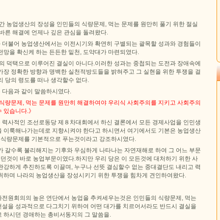
간 농업생산의 장성을 인민들의 식량문제, 먹는 문제를 원만히 풀기 위한 절실
바른 해결에 언제나 깊은 관심을 돌려왔다.
 더불어 농업생산에서는 이전시기와 확연히 구별되는 괄목할 성과와 경험들이
전망을 확신케 하는 든든한 밑천, 도약대가 마련되였다.
늘의 덕택으로 이루어진 결실이 아니다.이러한 성과는 중첩되는 도전과 장애속에
가장 정확한 방향과 명백한 실천적방도들을 밝혀주고 그 실현을 위한 투쟁을 걸
 당의 령도를 떠나 생각할수 없다.
 다음과 같이 말씀하시였다.
 식량문제, 먹는 문제를 원만히 해결하여야 우리식 사회주의를 지키고 사회주의
 있습니다.》
 력사적인 조선로동당 제８차대회에서 하신 결론에서 모든 경제사업을 인민생
을 이룩해나가는데로 지향시켜야 한다고 하시면서 여기에서도 기본은 농업생산
의 식량문제를 기본적으로 푸는것이라고 강조하시였다.
가 갈수록 불리해지는 기후와 우심하게 나타나는 자연재해로 하여 그 어느 부문
했던것이 바로 농업부문이였다.하지만 우리 당은 이 모든것에 대처하기 위한 사
완강하게 추진하도록 이끌며, 누구나 선뜻 결심할수 없는 중대결단도 내리고 력
취하며 나라의 농업생산을 장성시키기 위한 투쟁을 힘차게 견인하여왔다.
전원회의의 높은 연단에서 농업을 추켜세우는것은 인민들의 식량문제, 먹는
설을 성과적으로 다그치기 위하여 어떤 대가를 치르어서라도 반드시 결실을
 하시던 경애하는 총비서동지의 그 말씀을.