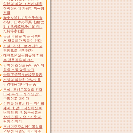
일본의 죄악 조선에 대한
침략전쟁에 가담한 특등참
전국
歴史を通じて見た千年来
の敵、日本の罪悪 朝鮮に
対する侵略戦争に加担し
た特等参戦国
금권이 판을 치는 사회에
서 평등이란 있을수 없다
사설 : 경쟁으로 전진하고
경쟁으로 비약하자
대규모온실농장들이 전하
는 감동깊은 이야기
김여정 조선로동당 중앙위
원회 부장 담화 발표
金與正党部長が談話発表
서방의 악랄한 압박소동,
강경대응해나가는 중국
론설 : 조선로동당의 위력
이자 우리 국가와 인민의
존엄이고 힘이다
인민을 매혹시키는 위인의
세계 한없이 다심하신 어
버이의 정 강동군식료공
장에 깃든 가슴뜨거운 사
랑의 이야기
조선민주주의인민공화국
외무성 대변인 미국이 주