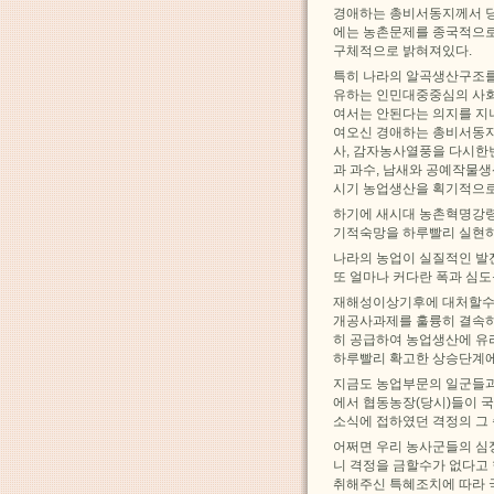
경애하는 총비서동지께서 
에는 농촌문제를 종국적으로
구체적으로 밝혀져있다.
특히 나라의 알곡생산구조를
유하는 인민대중중심의 사회
여서는 안된다는 의지를 지
여오신 경애하는 총비서동지
사, 감자농사열풍을 다시한
과 과수, 남새와 공예작물
시기 농업생산을 획기적으로
하기에 새시대 농촌혁명강령
기적숙망을 하루빨리 실현하
나라의 농업이 실질적인 발
또 얼마나 커다란 폭과 심
재해성이상기후에 대처할수 
개공사과제를 훌륭히 결속하
히 공급하여 농업생산에 유
하루빨리 확고한 상승단계에
지금도 농업부문의 일군들
에서 협동농장(당시)들이 
소식에 접하였던 격정의 그
어쩌면 우리 농사군들의 심
니 격정을 금할수가 없다고
취해주신 특혜조치에 따라 