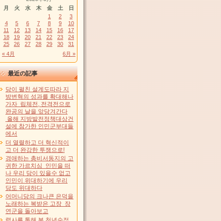
月
火
水
木
金
土
日
1
2
3
4
5
6
7
8
9
10
11
12
13
14
15
16
17
18
19
20
21
22
23
24
25
26
27
28
29
30
31
« 4月
6月 »
最近の記事
당이 펼친 설계도따라 지
방변혁의 성과를 확대해나
가자 립체전, 전격전으로
완공의 날을 앞당겨간다
올해 지방발전정책대상건
설에 참가한 인민군부대들
에서
더 열렬하고 더 혁신적이
고 더 완강한 투쟁으로!
경애하는 총비서동지의 고
귀한 가르치심 인민을 떠
나 우리 당이 있을수 없고
인민이 위대하기에 우리
당도 위대하다
어머니당의 크나큰 은덕을
노래하는 복받은 고장 장
연군을 돌아보고
력사를 통해 본 천년숙적