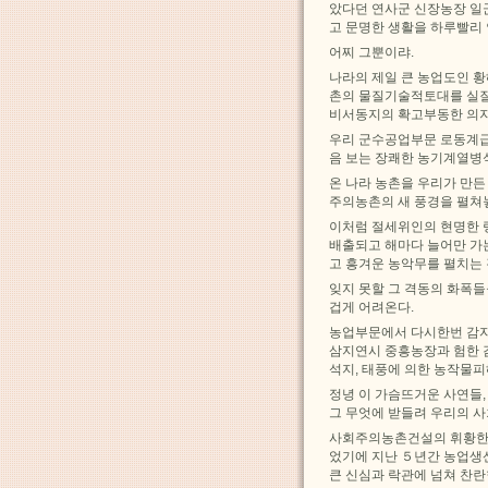
았다던 연사군 신장농장 일
고 문명한 생활을 하루빨리
어찌 그뿐이랴.
나라의 제일 큰 농업도인 
촌의 물질기술적토대를 실
비서동지의 확고부동한 의지
우리 군수공업부문 로동계급
음 보는 장쾌한 농기계열병
온 나라 농촌을 우리가 만
주의농촌의 새 풍경을 펼쳐
이처럼 절세위인의 현명한 
배출되고 해마다 늘어만 가
고 흥겨운 농악무를 펼치는
잊지 못할 그 격동의 화폭
겁게 어려온다.
농업부문에서 다시한번 감자
삼지연시 중흥농장과 험한 
석지, 태풍에 의한 농작물
정녕 이 가슴뜨거운 사연들
그 무엇에 받들려 우리의 
사회주의농촌건설의 휘황한 
었기에 지난 ５년간 농업생
큰 신심과 락관에 넘쳐 찬란