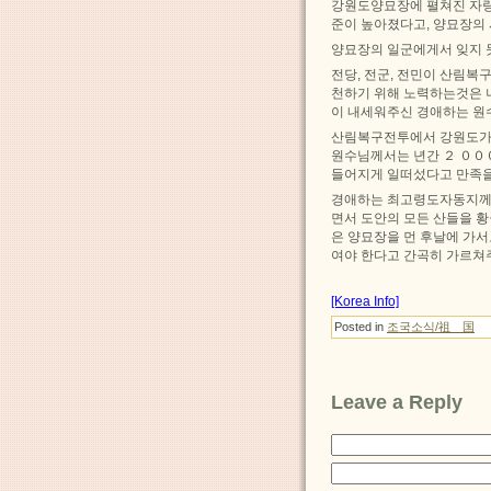
강원도양묘장에 펼쳐진 자
준이 높아졌다고, 양묘장의
양묘장의 일군에게서 잊지 
전당, 전군, 전민이 산림
천하기 위해 노력하는것은 
이 내세워주신 경애하는 원
산림복구전투에서 강원도가 
원수님께서는 년간 ２ ００
들어지게 일떠섰다고 만족을
경애하는 최고령도자동지께
면서 도안의 모든 산들을 
은 양묘장을 먼 후날에 가
여야 한다고 간곡히 가르쳐
[Korea Info]
Posted in
조국소식/祖 国
Leave a Reply