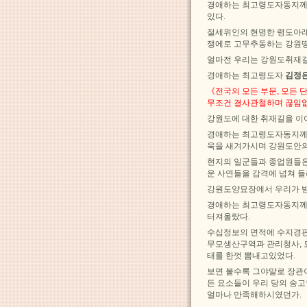
경애하는 최고령도자동지께
있다.
절세위인의 현명한 령도아래
쟁에로 고무추동하는 강원땅
얼마전 우리는 강원도취재길
경애하는 최고령도자
김정
《전국의 모든 부문, 모든
무조건 결사관철하며 끊임없
강원도에 대한 취재길을 이
경애하는 최고령도자동지께서
욱을 새겨가시며 강원도안의
현지의 일군들과 종업원들
운 사연들을 감격에 넘쳐 
강원도양묘장에서 우리가 받
경애하는 최고령도자동지께
터져올랐다.
수십정보의 면적에 수지경판
무모생산구역과 관리청사, 
태를 한껏 뽐내고있었다.
보면 볼수록 그야말로 장관
든 요소들이 우리 당의 숭
얼마나 만족해하시였던가.