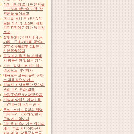
어머니당의 크나큰 은덕을
노래하는 복받은 고장 장
연군을 돌아보고
력사를 통해 본 천년숙적
일본의 죄악 조선에 대한
침략전쟁에 가담한 특등참
전국
歴史を通じて見た千年来
の敵、日本の罪悪 朝鮮に
対する侵略戦争に加担し
た特等参戦国
금권이 판을 치는 사회에
서 평등이란 있을수 없다
사설 : 경쟁으로 전진하고
경쟁으로 비약하자
대규모온실농장들이 전하
는 감동깊은 이야기
김여정 조선로동당 중앙위
원회 부장 담화 발표
金與正党部長が談話発表
서방의 악랄한 압박소동,
강경대응해나가는 중국
론설 : 조선로동당의 위력
이자 우리 국가와 인민의
존엄이고 힘이다
인민을 매혹시키는 위인의
세계 한없이 다심하신 어
버이의 정 강동군식료공