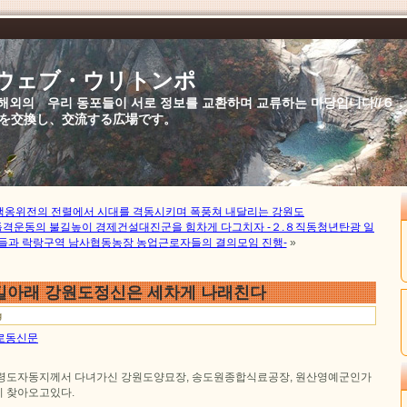
//ウェブ・ウリトンポ
북,해외의 우리 동포들이 서로 정보를 교환하며 교류하는 마당입니다//
を交換し、交流する広場です。
책옹위전의 전렬에서 시대를 격동시키며 폭풍쳐 내달리는 강원도
격운동의 불길높이 경제건설대진군을 힘차게 다그치자 -２.８직동청년탄광 일
원들과 락랑구역 남사협동농장 농업근로자들의 결의모임 진행-
»
길아래 강원도정신은 세차게 나래친다
g
일 로동신문
고령도자동지께서 다녀가신 강원도양묘장, 송도원종합식료공장, 원산영예군인가
 찾아오고있다.