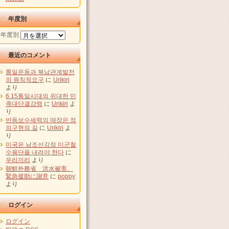
年度別
年度別
最近のコメント
통일운동과 북남관계발전
의 원칙적요구
に
Urikiri
より
6.15통일시대의 위대한 민
족대단결강령
に
Urikiri
よ
り
반동보수세력의 매장은 정
의구현의 길
に
Urikiri
よ
り
미국은 남조선강점 미군철
수용단을 내려야 한다
に
우리끼리
より
朝鮮外務省 洪水被害、
緊急援助に謝意
に
poppy
より
ログイン
ログイン