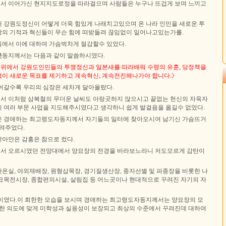
서 이어가신 현지지도로정을 따라걸으며 사람들은 누구나 뜨겁게 보며 느끼고
 강원도정신이 어떻게 더욱 힘있게 나래치고있으며 온 나라 인민을 새로운 투
의 기적과 혁신들이 무슨 힘에 떠받들려 끊임없이 일어나고있는가를.
에서 이에 대하여 가슴벅차게 절감할수 있었다.
은
동지께서는 다음과 같이 말씀하시였다.
 단위에서 강원도인민들의 투쟁정신과 일본새를 따라배워 수령의 유훈, 당정책을
이 새로운 목표를 제기하고 계속혁신, 계속전진해나가야 합니다.》
어갈수록 우리의 심장은 세차게 달아올랐다.
 이처럼 삼복철의 무더운 날씨도 아랑곳하지 않으시고 끝없는 헌신의 자욱자
 여러 부문 사업을 지도해주시였다고 생각하니 쉽게 발걸음을 옮길수 없었다.
은 경애하는 최고령도자동지께서 자기들의 일터에 찾아오시여 남기신 가슴뜨거
들려주었다.
아안은 감흥은 참으로 컸다.
서 오르시였던 전망대에서 양묘장의 전경을 바라보느라니 저도모르게 감탄이
온실, 야외재배장, 원형삽목장, 경기질생산장, 종자선별 및 파종장을 비롯한 나
묘목전시장, 종합편의시설, 살림집 등 어느곳이나 현대적으로 꾸려진 자기의 자
이였다.이 희한한 모습을 보시며 경애하는 최고령도자동지께서는 양묘장의 모
고한 의도에 맞게 미학성과 실용성이 보장되고 최상의 수준에서 꾸려진데 대하여