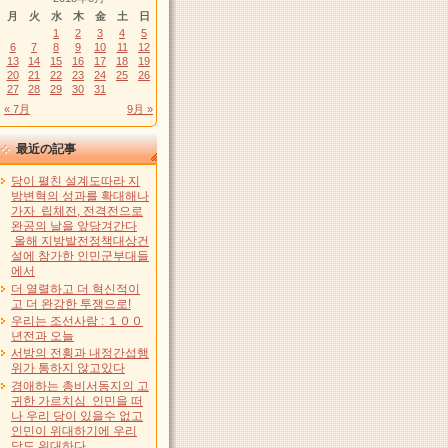
月
火
水
木
金
土
日
1
2
3
4
5
6
7
8
9
10
11
12
13
14
15
16
17
18
19
20
21
22
23
24
25
26
27
28
29
30
31
« 7月
9月 »
最近の記事
당이 펼친 설계도따라 지
방변혁의 성과를 확대해나
가자 립체전, 전격전으로
완공의 날을 앞당겨간다
올해 지방발전정책대상건
설에 참가한 인민군부대들
에서
더 열렬하고 더 혁신적이
고 더 완강한 투쟁으로!
우리는 조선사람 : １００
년전과 오늘
서방의 전횡과 내정간섭행
위가 통하지 않고있다
경애하는 총비서동지의 고
귀한 가르치심 인민을 떠
나 우리 당이 있을수 없고
인민이 위대하기에 우리
당도 위대하다