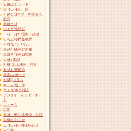
일화/エピソード
조국소식/祖 国
선군정치연구・先軍政治
研究
총련소식
남조선/南朝鮮
국제・정치/国際・政治
민족교육/民族教育
우리 말/ウリマル
조선신보/朝鮮新報
조일관계/朝日関係
상식 / 常識
지리·력사/地理・歴史
청상회/青商会
체육/スポーツ
칼럼▒コラム
수 필/随 筆
책소개/本と雑誌
デジタル・インターネッ
ト
ニュース
写真
음악・동영상/音楽・動画
알림/お知らせ
코리안시니어네트워크
未分類