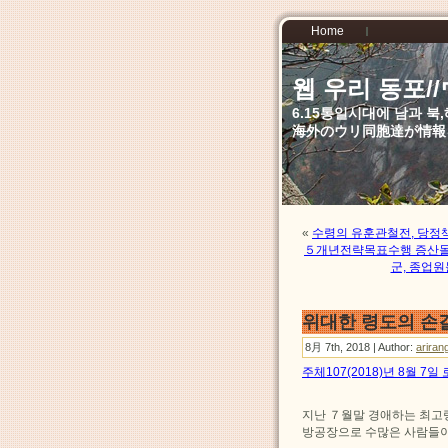
Home
웹 우리 동포
6.15통일시대에 남과 
海外のウリ同胞達が情報
«
수령의 유훈관철전, 당정
５개년전략목표수행 증산돌
군, 종업
위대한 령도의 손
8月 7th, 2018 | Author:
ariran
주체107(2018)년 8월 7
지난 ７월말 경애하는 최
방공장으로 수많은 사람들이