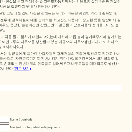
랑찬 현실을 두고 경애하는 최고령도자동지께서는 강원도의 설계수준과 건설수
 시공을 잘했다고 못내 대견해하시였다.
못할 그날에 있었던 사실을 전해듣는 우리의 마음은 숭엄한 격정에 휩싸였다.
복구전투에 떨쳐나설데 대한 경애하는 최고령도자동지의 숭고한 뜻을 앞장에서 실
너무도 응당한 본분이건만 강원도안의 일군들과 근로자들의 성과를 그리도 높
수님.
기치를 들고 힘차게 내달리고있는데 대하여 거듭 높이 평가해주시며 경애하는
０여만그루의 나무모를 생산할수 있는 대규모의 나무모생산기지가 또 하나 멋
 표시하시였다.
서는 일군들에게 풍만한 산림자원은 경제건설의 귀중한 밑천으로 된다고 하시
황금산으로, 자연원료기지로 전변시키기 위한 산림복구전투에서 병기창과도 같
서도 손색없는 만년대계의 건축물로 일떠세우고 나무모들을 대대적으로 생산하
주시였다.
(전문 보기)
Name (required)
Mail (will not be published) (required)