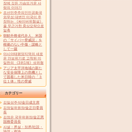
장에 깃든 가슴뜨거운 사
랑의 이야기
조선민주주의인민공화국
외무성 대변인 미국이 주
장하는 《싸이버위협설》
을 무근거한 중상모략으로
일축
朝鮮外務省代弁人、米国
の「サイバー脅威説」を
根拠のない中傷・謀略と
して一蹴
아시아태평양지역의 새로
운 안보위기로 고착된 미
일한의 《3위1체》성위협
アジア太平洋地域の新た
な安全保障上の危機とし
て固着した米日韓の「３
位１体」性の脅威
カテゴリー
김일성주석/金日成主席
김정일위원장/金正日委員
長
김정은 국무위원장/金正恩
国務委員長
사설・론설・정론/社説・
論説・政論