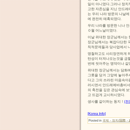
일이 아니였다.그러나 정치
고한 자존심을 지닌 안드레
는 우리 나라 방문의 나날
에 완전히 매혹되였다.
우리 나라를 방문한 니나 
０월 어느날이였다.
이날 위대한 장군님께서는 
장군님께서는 복잡다단한 국
칙적문제들과 당사업에서 나
명철하고도 사리정연하게 
탄성이 터져나오는것을 금할
번에 씻어주는 명약이나 같
위대한 장군님께서는 담화에
그릇을 당겨 그앞에 놓아주
다고 그의 쓰라린 마음속아
러시면서 안드레예바총비서
의 축전을 깊은 관심속에 
고 뜨겁게 교시하시였다.
생사를 같이하는 동지！
(전
[Korea Info]
Posted in
국제・정치/国際・