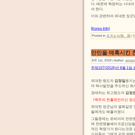
다. 때문에 혁명하는 시대
야 한다.
이와 관련하여 위대한 장군
[Korea Info]
Posted in
조국소식/祖 国
|
만민을 매혹시킨 
8月 1st, 2018 | Author:
ariran
주체107(2018)년 8월 1
위대한 령도자
김정일
동지는
며 력사발전을 주도하신 희
경애하는 최고령도자
김정
《백두의 천출위인이신 장군
위대한 장군님의 열화같은 
들에게도 베풀어졌다.
그들중에는 로씨야의 전련
에 전련맹볼쉐비크공산당을
적인 혁명가가 된다는것은 
신자들이 그에게 갖은 박해