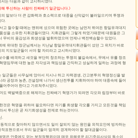
서는 다음과 같이 교시하시였다.
해 투신하는 사람이 진짜배기 일군입니다.》
의 말보다 더 큰 감화력과 호소력으로 대중을 산악같이 불러일으키며 투쟁과
다.
 서고 철수할 때에는 맨뒤에 섰으며 위험한 곳에는 남먼저 뛰여든 항일유격대지
 품성을 소유한 지휘관들이였다. 지휘관들이 그렇게 하였기때문에 대원들은 그
서 무비의 용감성과 희생성을 발휘하였으며 언제나 백전백승할수 있었다.
회에 위대한 장군님께서는 지난날 항일유격대지휘관들이 섰던 그 위치가 바로
의 지도일군들이 서야 할 자리라고 교시하시였다.
보수를 배격하고 새것을 부단히 창조하는 투쟁의 불길속에서, 무에서 유를 창조
 혁명임무에 대한 높은 자각성과 책임성을 간직하고 성실하게 일하는 과정에 형
 일군들은 사무실에 앉아서 지시나 하고 자력갱생, 간고분투의 혁명정신을 발
니라 공장과 농촌, 건설장에 나가서 생산전투를 지휘하여야 하며 대중속에 들어
 풀어주어야 한다고 가르쳐주시였다.
맡겨도 백발백중으로 해제끼는 진짜배기 혁명가가 되려면 각오와 립장부터 바로
요한것은 혁명을 위하여 필요하다면 자기를 희생할 각오를 가지고 모든것을 책임
따라서 투신은 곧 자기희생성을 전제로 하는것이다.
신.
 능동적으로 찾아하지 않으면서도 일이 잘되지 않는 원인을 외적요인에 빙자하는
적표현으로서 우리 일군들이 엄격히 경계하여야 할 절대금물이다.
혁명은 안중에도 없는 부정적행위이며 매우 유해로운 리기주의사상의 독소이