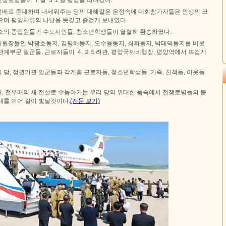
배로 존대하며 내세워주는 당의 대해같은 은정속에 대회참가자들은 인생의 크
으며 평양체류의 나날을 뜻깊고 즐겁게 보내였다.
소의 종업원들과 수도시민들, 청소년학생들이 열렬히 환송하였다.
원장들인 박광호동지, 김평해동지, 오수용동지, 최휘동지, 박태덕동지를 비롯
관계부문 일군들, 근로자들이 ４.２５려관, 평양국제비행장, 평양역에서 뜨겁게
당, 정권기관 일군들과 각계층 근로자들, 청소년학생들, 가족, 친척들, 이웃들
, 전우애의 새 전설로 수놓아가는 우리 당의 위대한 품속에서 전쟁로병들의 불
대를 이어 길이 빛날것이다.
(전문 보기)