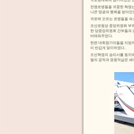
전쟁로병들을 귀중한 혁명선
나큰 영광과 행복을 받아안
귀로에 오르는 로병들을 숙
조선로동당 중앙위원회 부위
한 당중앙위원회 간부들과 
바래워주었다.
한편 대회참가자들을 지방의 
이 반갑게 맞이하였다.
조선혁명의 승리사를 동지애
멸의 공적과 영웅적삶은 세