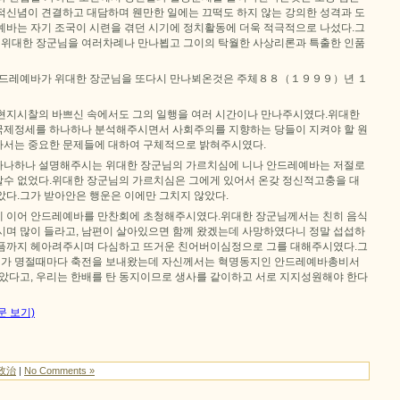
적신념이 견결하고 대담하며 웬만한 일에는 끄떡도 하지 않는 강의한 성격과 도
예바는 자기 조국이 시련을 겪던 시기에 정치활동에 더욱 적극적으로 나섰다.그
에 위대한 장군님을 여러차례나 만나뵙고 그이의 탁월한 사상리론과 특출한 인품
안드레예바가 위대한 장군님을 또다시 만나뵈온것은 주체８８（１９９９）년 １
현지시찰의 바쁘신 속에서도 그의 일행을 여러 시간이나 만나주시였다.위대한
제정세를 하나하나 분석해주시면서 사회주의를 지향하는 당들이 지켜야 할 원
서는 중요한 문제들에 대하여 구체적으로 밝혀주시였다.
하나하나 설명해주시는 위대한 장군님의 가르치심에 니나 안드레예바는 저절로
수 없었다.위대한 장군님의 가르치심은 그에게 있어서 온갖 정신적고충을 대
았다.그가 받아안은 행운은 이에만 그치지 않았다.
 이어 안드레예바를 만찬회에 초청해주시였다.위대한 장군님께서는 친히 음식
시며 많이 들라고, 남편이 살아있으면 함께 왔겠는데 사망하였다니 정말 섭섭하
픔까지 헤아려주시며 다심하고 뜨거운 친어버이심정으로 그를 대해주시였다.그
가 명절때마다 축전을 보내왔는데 자신께서는 혁명동지인 안드레예바총비서
보았다고, 우리는 한배를 탄 동지이므로 생사를 같이하고 서로 지지성원해야 한다
문 보기)
政治
|
No Comments »