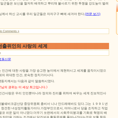
의 일군들은 보신을 철저히 배격하고 뿌리채 불사르기 위한 투쟁을 강도높이 벌려
님께서 하신 교시를 우리 일군들은 자자구구 뼈에 새겨야 한다.
(전문 보기)
No Comments »
천출위인의 사랑의 세계
g
일 로동신문
 인간에 대한 사랑을 가장 숭고한 높이에서 체현하시고 세계를 움직이시였으
세의 위대한 인간, 로숙한 정치가이시다.
은
동지께서는 다음과 같이 말씀하시였다.
님의 권위는 이 세상 최고입니다.》
인간사랑은 우리 인민뿐아니라 정의와 진리를 위하여 싸우는 세계 진보적인사
맹볼쉐비크공산당 중앙위원회 총비서 니나 안드레예바도 있다.그는 １９９１년
 창건한 녀성정치활동가이다.가정부인으로서, 어머니로서 당을 조직하고 직업
결코 쉬운 일이 아니였다.더우기 쏘련에서의 사회주의붕괴를 기화로 혁명의 배
와 탄압을 가하는 조건에서 당건설과 활동문제를 풀어나간다는것은 보통 힘든