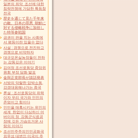
일본의 죄악 조선에 대한
침략전쟁에 가담한 특등참
전국
歴史を通じて見た千年来
の敵、日本の罪悪 朝鮮に
対する侵略戦争に加担し
た特等参戦国
금권이 판을 치는 사회에
서 평등이란 있을수 없다
사설 : 경쟁으로 전진하고
경쟁으로 비약하자
대규모온실농장들이 전하
는 감동깊은 이야기
김여정 조선로동당 중앙위
원회 부장 담화 발표
金與正党部長が談話発表
서방의 악랄한 압박소동,
강경대응해나가는 중국
론설 : 조선로동당의 위력
이자 우리 국가와 인민의
존엄이고 힘이다
인민을 매혹시키는 위인의
세계 한없이 다심하신 어
버이의 정 강동군식료공
장에 깃든 가슴뜨거운 사
랑의 이야기
조선민주주의인민공화국
외무성 대변인 미국이 주