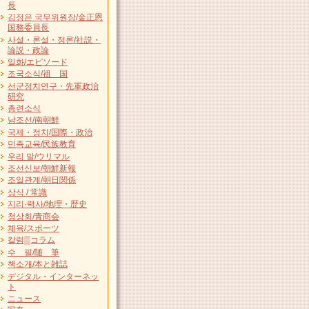
長
김정은 국무위원장/金正恩
国務委員長
사설・론설・정론/社説・
論説・政論
일화/エピソード
조국소식/祖 国
선군정치연구・先軍政治
研究
총련소식
남조선/南朝鮮
국제・정치/国際・政治
민족교육/民族教育
우리 말/ウリマル
조선신보/朝鮮新報
조일관계/朝日関係
상식 / 常識
지리·력사/地理・歴史
청상회/青商会
체육/スポーツ
칼럼▒コラム
수 필/随 筆
책소개/本と雑誌
デジタル・インターネッ
ト
ニュース