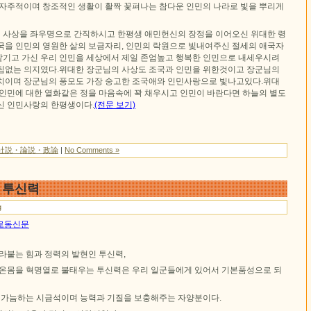
 자주적이며 창조적인 생활이 활짝 꽃펴나는 참다운 인민의 나라로 빛을 뿌리게
사상을 좌우명으로 간직하시고 한평생 애민헌신의 장정을 이어오신 위대한 령
국을 인민의 영원한 삶의 보금자리, 인민의 락원으로 빛내여주신 절세의 애국자
기고 가신 우리 인민을 세상에서 제일 존엄높고 행복한 인민으로 내세우시려
팀없는 의지였다.위대한 장군님의 사상도 조국과 인민을 위한것이고 장군님의
치이며 장군님의 풍모도 가장 숭고한 조국애와 인민사랑으로 빛나고있다.위대
 인민에 대한 열화같은 정을 마음속에 꽉 채우시고 인민이 바란다면 하늘의 별도
신 인민사랑의 한평생이다.
(전문 보기)
社説・論説・政論
|
No Comments »
－투신력
g
일 로동신문
라붙는 힘과 정력의 발현인 투신력,
 온몸을 혁명열로 불태우는 투신력은 우리 일군들에게 있어서 기본품성으로 되
를 가늠하는 시금석이며 능력과 기질을 보충해주는 자양분이다.