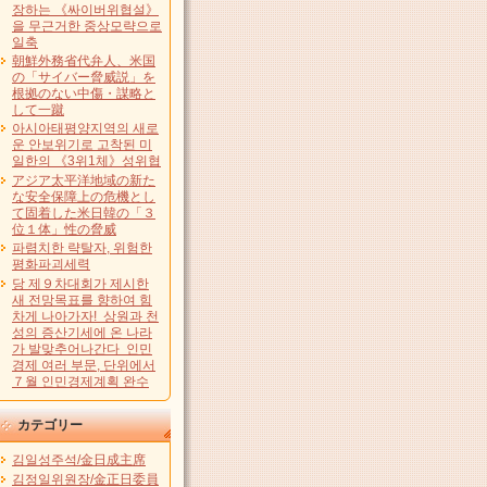
장하는 《싸이버위협설》
을 무근거한 중상모략으로
일축
朝鮮外務省代弁人、米国
の「サイバー脅威説」を
根拠のない中傷・謀略と
して一蹴
아시아태평양지역의 새로
운 안보위기로 고착된 미
일한의 《3위1체》성위협
アジア太平洋地域の新た
な安全保障上の危機とし
て固着した米日韓の「３
位１体」性の脅威
파렴치한 략탈자, 위험한
평화파괴세력
당 제９차대회가 제시한
새 전망목표를 향하여 힘
차게 나아가자! 상원과 천
성의 증산기세에 온 나라
가 발맞추어나간다 인민
경제 여러 부문, 단위에서
７월 인민경제계획 완수
カテゴリー
김일성주석/金日成主席
김정일위원장/金正日委員