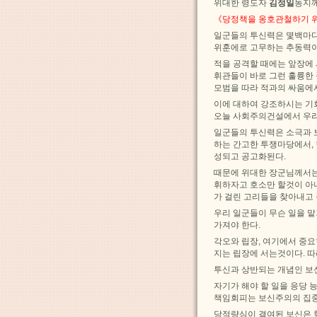
위대한 령도자
김정일
동지께
《당정책을 옹호관철하기 위
일군들의 투신력은 몇백마디
위훈에로 고무하는 추동력이
적을 공격할 때에는 앞장에
휘관들이 바로 그런 훌륭한
모범을 따라 적과의 싸움에
이에 대하여 강조하시는 기
오늘 사회주의건설에서 우리
일군들의 투신력은 소극과 
하는 간고한 투쟁마당에서,
성되고 공고화된다.
때문에 위대한 장군님께서는
휘하자고 호소만 할것이 아
가 걸린 고리들을 찾아내고
우리 일군들이 무슨 일을 
가져야 한다.
각오와 립장, 여기에서 중
지는 립장에 서는것이다. 
투신과 상반되는 개념인 보
자기가 해야 할 일을 응당
책임회피는 보신주의의 집중
당적량심이 결여된 보신은 