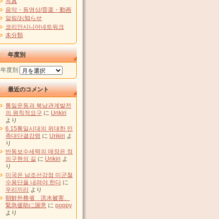
写真
음악・동영상/音楽・動画
알림/お知らせ
코리안시니어네트워크
未分類
年度別
年度別
最近のコメント
통일운동과 북남관계발전
의 원칙적요구
に
Urikiri
より
6.15통일시대의 위대한 민
족대단결강령
に
Urikiri
よ
り
반동보수세력의 매장은 정
의구현의 길
に
Urikiri
よ
り
미국은 남조선강점 미군철
수용단을 내려야 한다
に
우리끼리
より
朝鮮外務省 洪水被害、
緊急援助に謝意
に
poppy
より