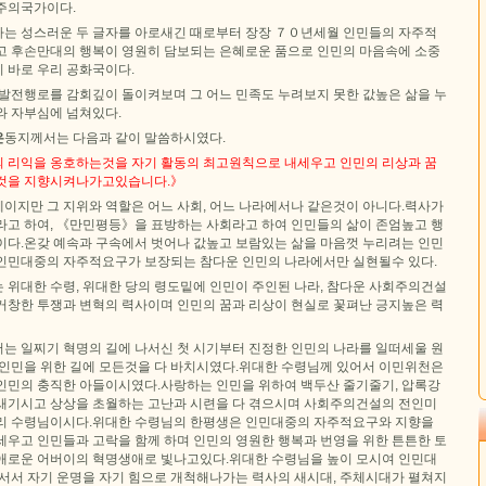
주의국가이다.
는 성스러운 두 글자를 아로새긴 때로부터 장장 ７０년세월 인민들의 자주적
고 후손만대의 행복이 영원히 담보되는 은혜로운 품으로 인민의 마음속에 소중
 바로 우리 공화국이다.
 발전행로를 감회깊이 돌이켜보며 그 어느 민족도 누려보지 못한 값높은 삶을 누
와 자부심에 넘쳐있다.
은
동지께서는 다음과 같이 말씀하시였다.
 리익을 옹호하는것을 자기 활동의 최고원칙으로 내세우고 인민의 리상과 꿈
든것을 지향시켜나가고있습니다.》
이지만 그 지위와 역할은 어느 사회, 어느 나라에서나 같은것이 아니다.력사가
라고 하여, 《만민평등》을 표방하는 사회라고 하여 인민들의 삶이 존엄높고 행
이다.온갖 예속과 구속에서 벗어나 값높고 보람있는 삶을 마음껏 누리려는 인민
인민대중의 자주적요구가 보장되는 참다운 인민의 나라에서만 실현될수 있다.
 위대한 수령, 위대한 당의 령도밑에 인민이 주인된 나라, 참다운 사회주의건설
거창한 투쟁과 변혁의 력사이며 인민의 꿈과 리상이 현실로 꽃펴난 긍지높은 력
는 일찌기 혁명의 길에 나서신 첫 시기부터 진정한 인민의 나라를 일떠세울 원
 인민을 위한 길에 모든것을 다 바치시였다.위대한 수령님께 있어서 이민위천은
인민의 충직한 아들이시였다.사랑하는 인민을 위하여 백두산 줄기줄기, 압록강
새기시고 상상을 초월하는 고난과 시련을 다 겪으시며 사회주의건설의 전인미
리 수령님이시다.위대한 수령님의 한평생은 인민대중의 자주적요구와 지향을
세우고 인민들과 고락을 함께 하며 인민의 영원한 행복과 번영을 위한 튼튼한 토
애로운 어버이의 혁명생애로 빛나고있다.위대한 수령님을 높이 모시여 인민대
 서서 자기 운명을 자기 힘으로 개척해나가는 력사의 새시대, 주체시대가 펼쳐지