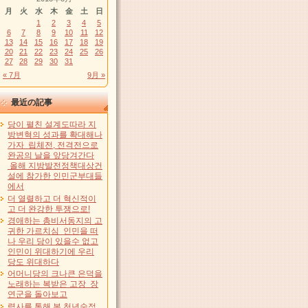
月
火
水
木
金
土
日
1
2
3
4
5
6
7
8
9
10
11
12
13
14
15
16
17
18
19
20
21
22
23
24
25
26
27
28
29
30
31
« 7月
9月 »
最近の記事
당이 펼친 설계도따라 지
방변혁의 성과를 확대해나
가자 립체전, 전격전으로
완공의 날을 앞당겨간다
올해 지방발전정책대상건
설에 참가한 인민군부대들
에서
더 열렬하고 더 혁신적이
고 더 완강한 투쟁으로!
경애하는 총비서동지의 고
귀한 가르치심 인민을 떠
나 우리 당이 있을수 없고
인민이 위대하기에 우리
당도 위대하다
어머니당의 크나큰 은덕을
노래하는 복받은 고장 장
연군을 돌아보고
력사를 통해 본 천년숙적