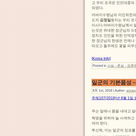
고 우리 조국은 인민대중의
되였다.
어버이수령님의 이민위천의 
도자
김정일
동지는 우리 조
이시다.어버이수령님께서 맡
는것은 위대한 장군님의 드
정치도 인민을 위한 인덕정
한 장군님의 한생은 언제나
따오고 돌우에도 꽃을 피우
[Korea Info]
Posted in
사설・론설・정론/
일군의 기본품성
8月 1st, 2018 | Author:
ariran
주체107(2018)년 8월 1
무슨 일에나 몸을 내대고 달
혁명을 위하여 늘 사색하고
여야 한다.
투신력, 이는 일군의 징표