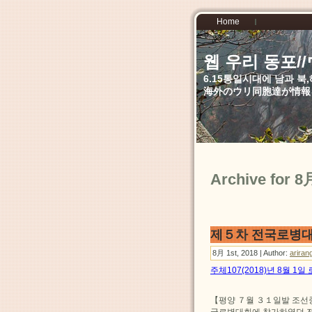
Home
웹 우리 동포
6.15통일시대에 남과 
海外のウリ同胞達が情報
Archive for 8
제５차 전국로병대
8月 1st, 2018 | Author:
ariran
주체107(2018)년 8월 1
【평양 ７월 ３１일발 조선
국로병대회에 참가하였던 전