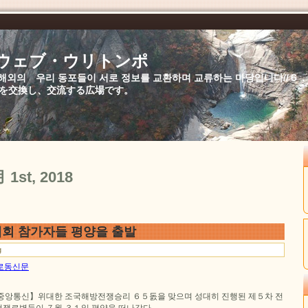
//ウェブ・ウリトンポ
북,해외의 우리 동포들이 서로 정보를 교환하며 교류하는 마당입니다//
を交換し、交流する広場です。
月 1st, 2018
회 참가자들 평양을 출발
g
일 로동신문
중앙통신】위대한 조국해방전쟁승리 ６５돐을 맞으며 성대히 진행된 제５차 전
쟁로병들이 ７월 ３１일 평양을 떠나갔다.