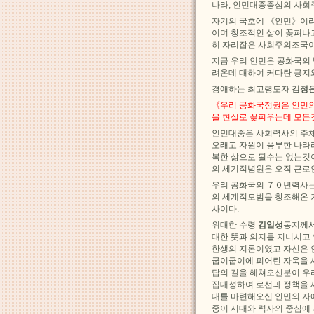
나라, 인민대중중심의 사회
자기의 국호에 《인민》이라
이며 창조적인 삶이 꽃펴나
히 자리잡은 사회주의조국이
지금 우리 인민은 공화국의
려온데 대하여 커다란 긍지
경애하는 최고령도자
김정
《우리 공화국정권은 인민의
을 현실로 꽃피우는데 모
인민대중은 사회력사의 주체
오래고 자원이 풍부한 나라
복한 삶으로 될수는 없는것
의 세기적념원은 오직 근로
우리 공화국의 ７０년력사는
의 세계적모범을 창조해온 
사이다.
위대한 수령
김일성
동지께서
대한 뜻과 의지를 지니시고
한생의 지론이였고 자신은 
굽이굽이에 피어린 자욱을 
답의 길을 헤쳐오신분이 우
집대성하여 로선과 정책을 
대를 마련해오신 인민의 자
중이 시대와 력사의 중심에