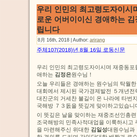
우리 인민의 최고령도자이시
로운 어버이이신 경애하는 김
립니다
8月 16th, 2018 | Author:
arirang
주체107(2018)년 8월 16일 로동신문
우리 인민의 최고령도자이시며 재중동포
애하는
김정은
원수님！
오늘 우리들은 경애하는 원수님의 탁월한
대회에서 제시된 국가경제발전 ５개년전
대진군의 거세찬 불길이 온 나라에 타번
국해방 ７３돐을 뜻깊게 맞이하고있습니
이 뜻깊은 날을 맞이하는 재중조선인총
조국해방의 민족사적대업을 이룩하시고
을 마련해주신 위대한
김일성
대원수님과
한 경의를 드리며 강인담대한 배짱과 로