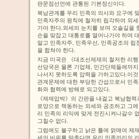
판문점선언에 관통된 기본정신이다.
북남관계를 우리 민족의 의사와 요구에 
민족자주의 원칙에 철저히 립각하여 외세
가야 한다.외세의 눈치를 보며 오솔길을
손을 맞잡고 대통로를 열어나가야 하며 
말고 민족자주, 민족우선, 민족공조의 립
을 합쳐야 한다.
지금 미국은 《대조선제재의 철저한 리행
선당국은 물론 기업체, 민간단체들에까지
나서지 못하도록 압력을 가하고있다.이것
관계문제에 대한 부당한 간섭으로서 민족의
화와 협력에 방해로 되고있다.
《제재압박》의 간판을 내걸고 북남협력
로양으로 책동하는 외세와 공조하고 그에
리 민족의 리익에 맞게 전진시켜나갈수 
그칠수 없다.
그럼에도 불구하고 낡은 틀에 얽매여 제
세의 비위를 맞춘다면 우리 민족끼리의 