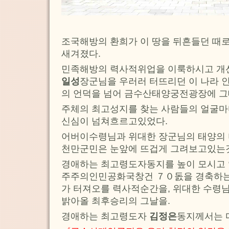
조국해방의 환희가 이 땅을 뒤흔들던 때
새겨졌다.
민족해방의 력사적위업을 이룩하시고 개
일성
장군님을 우러러 터뜨리던 이 나라 
의 언덕을 넘어 금수산태양궁전광장에 그
주체의 최고성지를 찾는 사람들의 얼굴마
신심이 넘쳐흐르고있었다.
어버이수령님과 위대한 장군님의 태양의 
천만군민은 눈앞에 뜨겁게 그려보고있는
경애하는 최고령도자동지를 높이 모시고 
주주의인민공화국창건 ７０돐을 경축하는 
가 터져오를 력사적순간을, 위대한 수령님
밝아올 최후승리의 그날을.
경애하는 최고령도자
김정은
동지께서는 