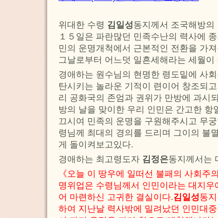
위대한 수령
김일성
동지께서 조국해방의
１５일은 파란많던 민족수난의 력사에 종
민의 운명개척에서 근본적인 전환을 가져
그날로부터 어느덧 일흔세해라는 세월이 
경애하는 원수님의 현명한 령도밑에 사
탄시키는 놀라운 기적이 련이어 창조되고
리 공화국의 존엄과 권위가 만방에 과시
방의 날을 맞이한 우리 인민은 간고한 항
끄시여 민족의 운명을 구원해주시고 무궁
령님께 최대의 경의를 드리며 그이의 불
게 돌이켜보고있다.
경애하는 최고령도자
김정은
동지께서는 
《오늘 이 땅우에 일떠선 불패의 사회주
명위업은 수령님께서 인민이라는 대지우에
어 마련하신 고귀한 결실이다.
김일성
동지
하여 지난날 력사밖에 밀려났던 인민대중