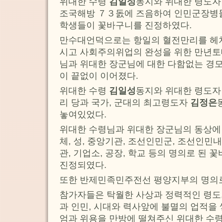
위대한 수령
김일성
동지와 위대한 령도
조국해방 ７３돐에 즈음하여 인민군장병들
학생들이 꽃바구니를 진정하였다.
만수대언덕으로는 항일의 혈전만리를 헤
시고 사회주의위업의 완성을 위한 만년토
님과 위대한 장군님에 대한 다함없는 경모
이 끝없이 이어졌다.
위대한 수령
김일성
동지와 위대한 령도
리 당과 국가, 군대의 최고령도자
김정은
놓여있었다.
위대한 수령님과 위대한 장군님의 동상에 당
체, 성, 중앙기관, 조선인민군, 조선인민
관, 기업소, 공장, 학교 등의 명의로 된
진정되였다.
또한 반제민족민주전선 평양지부의 명의로
참가자들은 탁월한 사상과 정력적인 령도
과 인민, 시대와 력사앞에 불멸의 업적을
엄과 위용을 만방에 떨쳐주신 위대한 수