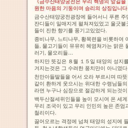
《금수산태양궁전은 우리 혁명의 앞길을 
원한 마음의 기둥이며 승리의 상징입니다
금수산태양궁전광장에 들어서니 푸른 주
잔디들이 일매지게 펼쳐져있었고 울긋불긋
들이 진한 향기를 풍기고있었다.
종비나무, 느티나무, 황목련을 비롯하여 
들, 물고기들이 유유히 헤염쳐가는 맑은 
러기, 물오리들…
하지만 뜻깊은 ８월 １５일 태양의 성지를
겨지는것은 그 수려한 풍치만이 아니였다
천만아들딸들을 어서 오라 부르시며 따뜻
같이 환하게 웃으시는 위대한 수령님들의
라면 누구나 심장으로 절감하게 되는것이 
백두산절세위인들을 높이 모시여 온 세계
우리 조국이 있고 우리 인민의 높은 존엄
철리이다.
끓어오르는 격정에 넘쳐 태양의 성지에 