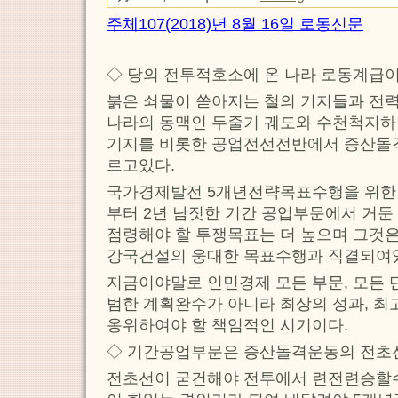
주체107(2018)년 8월 16일 로동신문
◇ 당의 전투적호소에 온 나라 로동계급
붉은 쇠물이 쏟아지는 철의 기지들과 전
나라의 동맥인 두줄기 궤도와 수천척지하
기지를 비롯한 공업전선전반에서 증산돌
르고있다.
국가경제발전 5개년전략목표수행을 위한 
부터 2년 남짓한 기간 공업부문에서 거둔
점령해야 할 투쟁목표는 더 높으며 그것은
강국건설의 웅대한 목표수행과 직결되여
지금이야말로 인민경제 모든 부문, 모든 
범한 계획완수가 아니라 최상의 성과, 최
옹위하여야 할 책임적인 시기이다.
◇ 기간공업부문은 증산돌격운동의 전초
전초선이 굳건해야 전투에서 련전련승할