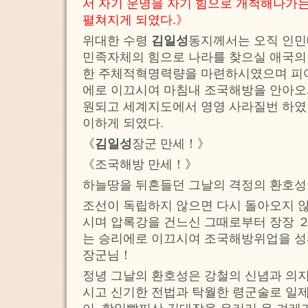
서 자기 운명을 자기 힘으로 개척해나가는
펼쳐지게 되였다.》
위대한 수령
김일성
동지께서는 오직 인민
민족자체의 힘으로 나라를 찾으실 애국의
한 주체적혁명력량을 마련하시였으며 피
에로 이끄시여 마침내 조국해방을 안아오
원되고 세계지도에서 영영 사라질번 하였
이하게 되였다.
《
김일성
장군 만세！》
《조국해방 만세！》
하늘땅을 뒤흔들던 그날의 격정의 환호성
조선이 독립하지 않으면 다시 돌아오지 
시며 압록강을 건느신 그때로부터 장장 
는 승리에로 이끄시여 조국해방위업을 
장군님！
정녕 그날의 환호성은 강철의 신념과 의지
시고 신기한 전법과 탁월한 령군술로 일