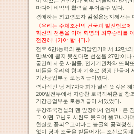
이 힘있는 견인기가 되여 내달려야 5개
마다에 비약의 활력을 부어줄수 있다.
경애하는 최고령도자
김정은
동지께서는 
《우리는 주체조선의 건국과 발전행로에
혁신의 전통을 이어 혁명의 최후승리를 이
전진해나가야 합니다.》
전후 6만t능력의 분괴압연기에서 12만t의
만t밖에 뽑지 못한다던 선철을 27만t이
굳건히 세운 사람들, 전기기관차와 뜨락또
비들을 우리의 힘과 기술로 꽝꽝 만들어 
기간공업부문 로동계급이였다.
력사적인 당 제7차대회가 열린 뜻깊은 해
200일전투에서 자랑찬 로력적위훈을 창
기간공업부문 로동계급이 서있었다.
부강조국건설의 맨 앞장에서 언제나 큰 짐
그 어떤 고난도 시련도 웃으며 뚫고나가며
현실로 꽃피우고야마는 불굴의 공격정신,
없이 당과 조국을 받들어가는 조선로동계