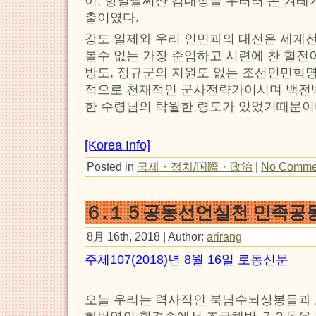
이, 항일빨찌산 김대장을 우러러 온 겨레
출이였다.
강도 일제와 우리 인민과의 대전은 세계
볼수 없는 가장 준엄하고 시련에 찬 혈전
방도, 정규군의 지원도 없는 조선인민혁
적으로 천재적인 군사전략가이시며 백전
한 수령님의 탁월한 령도가 있었기때문이
[Korea Info]
Posted in
국제・정치/国際・政治
|
No Comme
６.１５공동선언실천 민족공
8月 16th, 2018 | Author:
arirang
주체107(2018)년 8월 16일 로동신문
오늘 우리는 력사적인 북남수뇌상봉들과