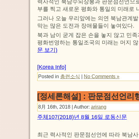
력사적인 북남수뇌상봉과 판문점선언으로
부를 찍고 새로운 평화와 통일의 미래로 
그러나 오늘 우리앞에는 의연 북남관계
막는 많은 도전과 장애물들이 놓여있다.
북과 남이 굳게 잡은 손을 놓지 않고 민
평화번영하는 통일조국의 미래는 머지 않
문 보기)
[Korea Info]
Posted in
총련소식
|
No Comments »
[정세론해설] : 판문점선언리
8月 16th, 2018 | Author:
arirang
주체107(2018)년 8월 16일 로동신문
최근 력사적인 판문점선언에 따라 북남사