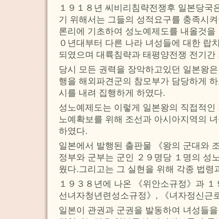
１９１８년 씨비리침략전쟁후 일본당국은
기 위해서는 그들의 성적요구를 충족시켜
론리에 기초하여 성노예제도를 내올것을 
０년대부터 다른 나라 녀성들에 대한 랍치
되였으며 대륙침략과 태평양전쟁 전기간 
당시 모든 권력을 장악하고있던 일본왕은 
행을 해외파견군의 참모부가 담당하게 하
시를 내려 집행하게 하였다.
성노예제도는 이렇게 일본왕의 직접적인 
노예확보를 위해 조선과 아시아지역의 녀
하였다.
일본에서 발행된 출판물 《왕의 군대와
정부와 군부는 군인 ２９명당 １명의 성
웠다.그리고는 그 실현을 위해 각종 법령
１９３８년에 나온 《위안소규정》과 １
선녀자청년련성소규정》, 《녀자정신근로
일본이 관권과 군권을 발동하여 녀성들을