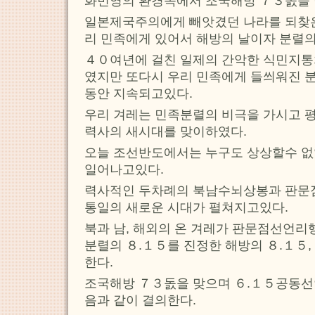
화번영의 환경속에서 조국해방 ７３돐을
일본제국주의에게 빼앗겼던 나라를 되찾은
리 민족에게 있어서 해방의 날이자 분렬의
４０여년에 걸친 일제의 간악한 식민지통
였지만 또다시 우리 민족에게 들씌워진 
동안 지속되고있다.
우리 겨레는 민족분렬의 비극을 가시고 
력사의 새시대를 맞이하였다.
오늘 조선반도에서는 누구도 상상할수 없
일어나고있다.
력사적인 두차례의 북남수뇌상봉과 판문점
통일의 새로운 시대가 펼쳐지고있다.
북과 남, 해외의 온 겨레가 판문점선언
분렬의 ８.１５를 진정한 해방의 ８.１５,
한다.
조국해방 ７３돐을 맞으며 ６.１５공동
음과 같이 결의한다.