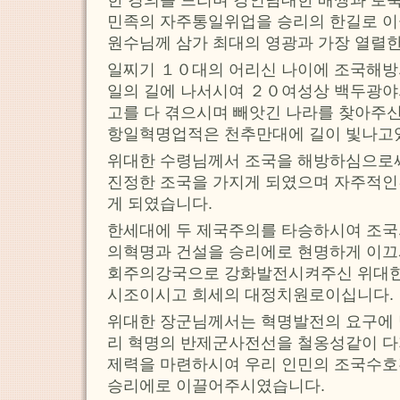
민족의 자주통일위업을 승리의 한길로 
원수님께 삼가 최대의 영광과 가장 열렬한
일찌기 １０대의 어리신 나이에 조국해방
일의 길에 나서시여 ２０여성상 백두광야
고를 다 겪으시며 빼앗긴 나라를 찾아주
항일혁명업적은 천추만대에 길이 빛나고
위대한 수령님께서 조국을 해방하심으로써
진정한 조국을 가지게 되였으며 자주적인
게 되였습니다.
한세대에 두 제국주의를 타승하시여 조국
의혁명과 건설을 승리에로 현명하게 이끄
회주의강국으로 강화발전시켜주신 위대
시조이시고 희세의 대정치원로이십니다.
위대한 장군님께서는 혁명발전의 요구에 
리 혁명의 반제군사전선을 철옹성같이 
제력을 마련하시여 우리 인민의 조국수호
승리에로 이끌어주시였습니다.