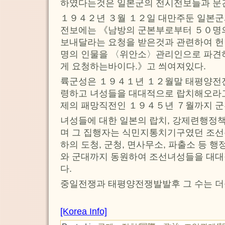
하였다는것은 일본군의 전시전보들과 문
１９４２년 ３월 １２일 대만주둔 일본군
전보에는 《남방의 군본부로부터 ５０명
보내달라는 요청을 받은것과 관련하여 헌
명의 인물을 〈위안소〉관리인으로 파견
게 요청하는바이다.》고 씌여져있다.
륙군성은 １９４１년 １２월말 태평양전
령하고 녀성들을 대대적으로 랍치해오라고
제의 패망직전인 １９４５년 ７월까지 군
녀성들에 대한 일본의 랍치, 강제련행정
며 그 집행자는 식민지통치기구였던 조
하의 도청, 군청, 면사무소, 파출소 등 
와 군대까지 동원하여 조선녀성들을 대대
다.
중일전쟁과 태평양전쟁발발후 그 수는 더
[Korea Info]