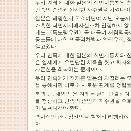
우리 겨레에 대한 일본의 식민지통치와 
민족의 존엄과 완전한 자주권을 지켜나
일본은 패망한지 ７０여년이 지난 오늘까
가혹한 식민지지배사실조차 인정하지 않
게도 《독도령유권》을 내들며 재침책동에
동포들에 대한 민족적차별과 인권유린, 
않고있다.
우리 민족에 대한 일본의 식민지통치와 
은 일제에게 유린당한 치욕을 씻고 력사의
자존심을 회복하는 문제이다.
우리 민족에게 저지른 일본의 치떨리는 모
을 통해서만 비로소 새로운 관계를 정립할
북과 남, 해외의 온 겨레는 굳게 단결하
를 청산하고 민족의 존엄과 자주권을 수
이 떨쳐나서야 한다.
력사적인 판문점선언을 철저히 리행하여
자！