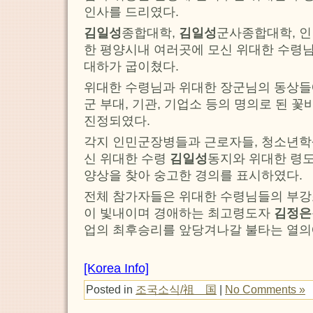
인사를 드리였다.
김일성
종합대학,
김일성
군사종합대학, 인
한 평양시내 여러곳에 모신 위대한 수령
대하가 굽이쳤다.
위대한 수령님과 위대한 장군님의 동상들
군 부대, 기관, 기업소 등의 명의로 된 
진정되였다.
각지 인민군장병들과 근로자들, 청소년학
신 위대한 수령
김일성
동지와 위대한 령
양상을 찾아 숭고한 경의를 표시하였다.
전체 참가자들은 위대한 수령님들의 부
이 빛내이며 경애하는 최고령도자
김정은
업의 최후승리를 앞당겨나갈 불타는 열의
[Korea Info]
Posted in
조국소식/祖 国
|
No Comments »