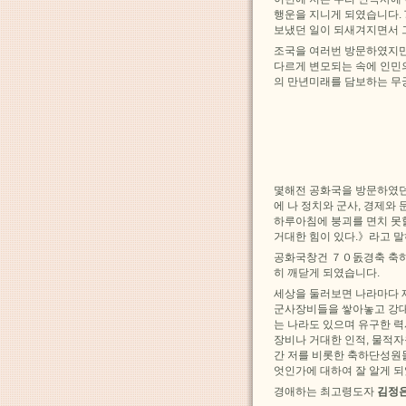
행운을 지니게 되였습니다.
보냈던 일이 되새겨지면서 
조국을 여러번 방문하였지만
다르게 변모되는 속에 인민
의 만년미래를 담보하는 무
몇해전 공화국을 방문하였던
에 나 정치와 군사, 경제와
하루아침에 붕괴를 면치 못
거대한 힘이 있다.》라고 
공화국창건 ７０돐경축 축하
히 깨닫게 되였습니다.
세상을 둘러보면 나라마다 
군사장비들을 쌓아놓고 강대
는 나라도 있으며 유구한 
장비나 거대한 인적, 물적
간 저를 비롯한 축하단성원
엇인가에 대하여 잘 알게 
경애하는 최고령도자
김정