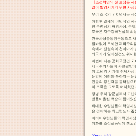
《조선혁명의 전 로정은 사
없이 발양시키기 위한 사상
우리 조국의 ７０년사는 사
해방후 일제의 야만적인 파
한 수령님의 혁명사상, 주
조국은 자주강국건설의 최상
건국사상총동원운동으로 새 
할바없이 우세한 제국주의침
속에서 전설속의 천리마가 
의국가가 일떠선것도 위대한
이번에 저는 공화국창건 ７
제국주의자들이 사면팔방에
의 고난의 시기에 주체사상
눈앞에 어려와 쏟아지는 눈
민들의 정신력을 불러일으키
리 조국은 그토록 어려웠던
정녕 우리 장군님께서 고난
받들어올린 백승의 힘이였습
위대한 수령님들의 혁명사상
은 경애하는 최고령도자
김
어버이수령님들의 혁명사상
의화를 조선로동당의 최고강