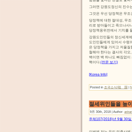
념원을 빛나는 현실로 꽃피
그러면 강원도정신의 진수는
그것은 우선 당정책은 무조
당정책에 대한 절대성, 무
리로 받아들이고 죽으나사나
당정책옹위전에서 기치를 들
강원도인민들의 정신세계에서
도인민들에게 있어서 수령의
은 당정책을 가지고 저울질
철해야 한다는 결사의 각오,
백이면 백 하나도 빠짐없이
핵이다.
(전문 보기)
[Korea Info]
Posted in
조국소식/祖 国
|
절세위인들을 높이
9月 30th, 2018 | Author:
arira
주체107(2018)년 9월 3
이번에 저는 우리 민족사