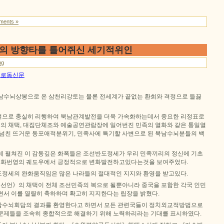
ments »
의 방향타를 틀어쥐신 세기적위인
ng
0일 로동신문
남수뇌상봉으로 온 삼천리강토는 물론 전세계가 끝없는 환희와 격정으로 들끓
적으로 충실히 리행하여 북남관계발전을 더욱 가속화하는데서 중요한 리정표로
 채택, 대집단체조와 예술공연관람장에 일어번진 민족의 열화와 같은 통일열
차넘친 뜨거운 동포애적분위기, 민족사에 특기할 사변으로 된 북남수뇌분들의 백
데 펼쳐진 이 감동깊은 화폭들은 조선반도정세가 우리 민족끼리의 정신에 기초
 평화번영의 궤도우에서 긍정적으로 변화발전하고있다는것을 보여주었다.
정세의 완화움직임은 많은 나라들의 절대적인 지지와 환영을 받고있다.
언》의 채택이 전체 조선민족의 복으로 될뿐아니라 중국을 포함한 각국 인민
면서 이를 열렬히 축하하며 확고히 지지한다는 립장을 밝혔다.
남수뇌회담의 결과를 환영한다고 하면서 모든 관련국들이 정치외교적방법으로
문제들을 조속히 종합적으로 해결하기 위해 노력하리라는 기대를 표시하였다.