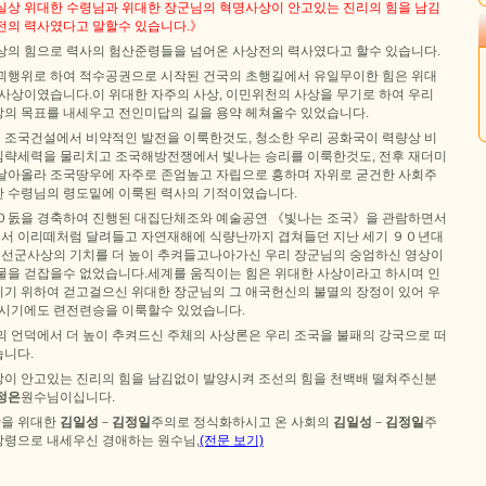
실상 위대한 수령님과 위대한 장군님의 혁명사상이 안고있는 진리의 힘을 남김
전의 력사였다고 말할수 있습니다.》
상의 힘으로 력사의 험산준령들을 넘어온 사상전의 력사였다고 할수 있습니다.
괴행위로 하여 적수공권으로 시작된 건국의 초행길에서 유일무이한 힘은 위대
체사상이였습니다.이 위대한 자주의 사상, 이민위천의 사상을 무기로 하여 우리
의 목표를 내세우고 전인미답의 길을 용약 헤쳐올수 있었습니다.
조국건설에서 비약적인 발전을 이룩한것도, 청소한 우리 공화국이 력량상 비
략세력을 물리치고 조국해방전쟁에서 빛나는 승리를 이룩한것도, 전후 재더미
날아올라 조국땅우에 자주로 존엄높고 자립으로 흥하며 자위로 굳건한 사회주
 수령님의 령도밑에 이룩된 력사의 기적이였습니다.
０돐을 경축하여 진행된 대집단체조와 예술공연 《빛나는 조국》을 관람하면서
서 이리떼처럼 달려들고 자연재해에 식량난까지 겹쳐들던 지난 세기 ９０년대
, 선군사상의 기치를 더 높이 추켜들고나아가신 우리 장군님의 숭엄하신 영상이
물을 걷잡을수 없었습니다.세계를 움직이는 힘은 위대한 사상이라고 하시며 인
기 위하여 걷고걸으신 위대한 장군님의 그 애국헌신의 불멸의 장정이 있어 우
 시기에도 련전련승을 이룩할수 있었습니다.
의 언덕에서 더 높이 추켜드신 주체의 사상론은 우리 조국을 불패의 강국으로 떠
니다.
이 안고있는 진리의 힘을 남김없이 발양시켜 조선의 힘을 천백배 떨쳐주신분
정은
원수님이십니다.
을 위대한
김일성
－
김정일
주의로 정식화하시고 온 사회의
김일성
－
김정일
주
령으로 내세우신 경애하는 원수님,
(전문 보기)