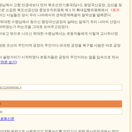
령님께서 고향 만경대보다 먼저 북조선전기총국(당시), 평양곡산공장, 강선을 찾
으로 소집된 북조선공산당 중앙조직위원회 제１차 확대집행위원회에서
《토지
하신 사실들은 당시 우리 나라에서의 경제문제해결의 절박성을 말해준다.
 위대한 수령님께서 찾으신 평양곡산공장의 실태는 일제가 우리 나라의 산업시
괴하였는가 하는것을 그대로 보여주고있었다.
아보고 밖으로 나오신 위대한 수령님께서는 로동자들에게 이렇게 교시하시였
방된 조선의 주인이며 공장의 주인이다.파괴된 공장을 복구할 사람은 바로 공장
이 술렁거리기 시작하였다.로동자들은 공장의 주인이라는 말을 입속으로 되뇌
(전문 보기)
No Comments »
수
ng
0일 로동신문
 거대한 동력으로 사회주의의 최후승리를 앞당기기 위한 력사적진군에서 전당,