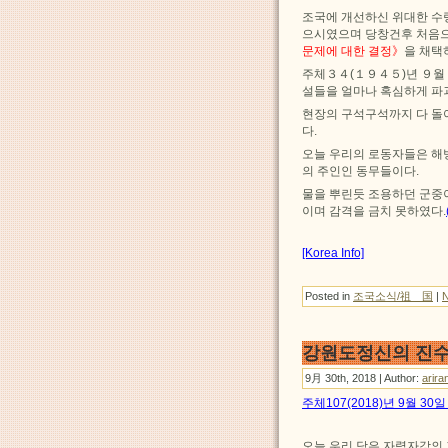
조국에 개선하신 위대한 수
으시였으며 당창건후 처음
문제에 대한 결정》
을 채택
주체３４(１９４５)년 ９월
설들을 얼마나 혹심하게 파
현장의 구석구석까지 다 돌
다.
오늘 우리의 로동자들은 해
의 주인인 동무들이다.
물을 뿌린듯 조용하던 군중
이며 감격을 금치 못하였다.
[Korea Info]
Posted in
조국소식/祖 国
|
강원도정신의 진
9月 30th, 2018 | Author:
arira
주체107(2018)년 9월 3
오늘 우리 당은 자력자강의