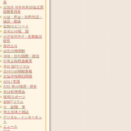
長
김정은 국무위원장/金正恩
国務委員長
사설・론설・정론/社説・
論説・政論
일화/エピソード
조국소식/祖 国
선군정치연구・先軍政治
研究
총련소식
남조선/南朝鮮
국제・정치/国際・政治
민족교육/民族教育
우리 말/ウリマル
조선신보/朝鮮新報
조일관계/朝日関係
상식 / 常識
지리·력사/地理・歴史
청상회/青商会
체육/スポーツ
칼럼▒コラム
수 필/随 筆
책소개/本と雑誌
デジタル・インターネッ
ト
ニュース