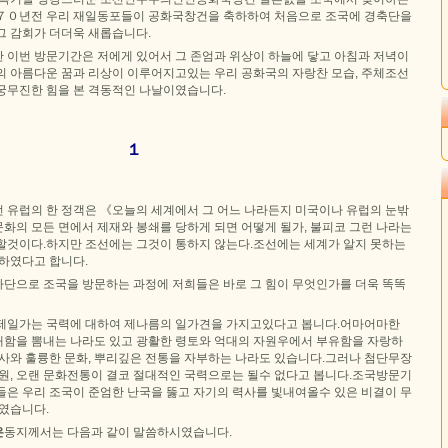
７０년전 우리 재일동포들이 공화국창건을 축하하여 처음으로 조국에 경축단을
그 감회가 더더욱 새롭습니다.
 이번 방문기간은 저에게 있어서 그 존엄과 위상이 하늘에 닿고 아침과 저녁이
의 아름다운 꿈과 리상이 이루어지고있는 우리 공화국의 자랑찬 모습, 주체조선
궁무진한 힘을 본 격동적인 나날이였습니다.
１
 유럽의 한 정객은 《오늘의 세계에서 그 어느 나라든지 미국이나 유럽의 눈밖
 문화의 모든 면에서 제재와 봉쇄를 당하게 되면 어떻게 될가, 불피코 그런 나라는
할것이다.하지만 조선에는 그것이 통하지 않는다.조선에는 세계가 알지 못하는
말하였다고 합니다.
단으로 조국을 방문하는 과정에 저희들은 바로 그 힘이 무엇인가를 더욱 똑똑
제일가는 국력에 대하여 제나름의 일가견을 가지고있다고 봅니다.어마어마한
함을 뽐내는 나라도 있고 광활한 령토와 억대의 자원우에서 부유함을 자랑하
력사와 훌륭한 문화, 뿌리깊은 전통을 자부하는 나라도 있습니다.그러나 첨단무장
자원, 오랜 문화전통이 결코 절대적인 국력으로는 될수 없다고 봅니다.조국방문기
들은 우리 조국이 준엄한 난국을 뚫고 자기의 력사를 빛내여올수 있은 비결이 무
되였습니다.
은
동지께서는 다음과 같이 말씀하시였습니다.