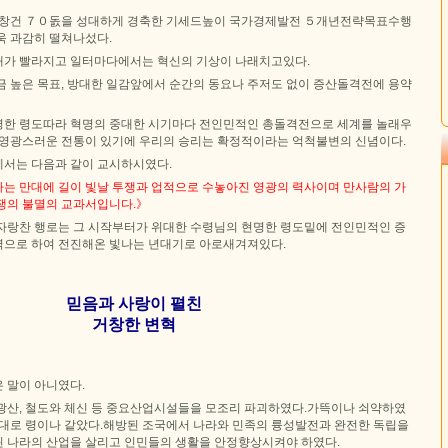
국창건 ７０돐을 성대하게 경축한 기세드높이 국가경제발전 ５개년전략목표수행
욱 과감히 떨쳐나섰다.
가 빨라지고 일터마다에서는 혁신의 기상이 나래치고있다.
금 높은 목표, 방대한 일감앞에서 순간의 동요나 주저도 없이 증산돌격전에 용약
한 령도따라 혁명의 중대한 시기마다 전인민적인 총돌격전으로 세계를 놀래우
 영광스러운 전통이 있기에 우리의 승리는 확정적이라는 억척불변의 신념이다.
서는 다음과 같이 교시하시였다.
는 만대에 길이 빛날 투쟁과 업적으로 수놓아진 영광의 력사이며 만사람의 가
쟁의 불멸의 교과서입니다.》
자랑찬 행로는 그 시작부터가 위대한 수령님의 현명한 령도밑에 전인민적인 증
으로 하여 전진해온 빛나는 년대기로 아로새겨져있다.
믿음과 사랑이 펼친
거창한 변혁
 말이 아니였다.
광산, 철도와 체신 등 중요산업시설들을 모조리 파괴하였다.가뜩이나 쇠약하였
그대로 령이나 같았다.해방된 조국에서 나라와 민족의 륭성발전과 완전한 독립을
 나라의 산업을 살리고 인민들의 생활을 안정향상시켜야 하였다.