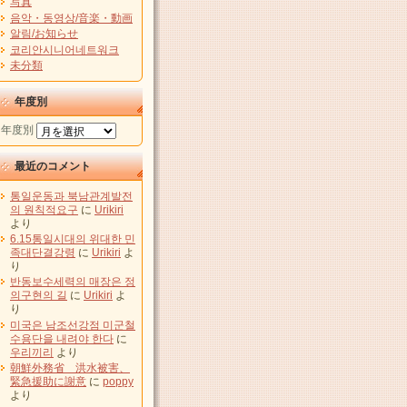
写真
음악・동영상/音楽・動画
알림/お知らせ
코리안시니어네트워크
未分類
年度別
年度別
最近のコメント
통일운동과 북남관계발전
의 원칙적요구
に
Urikiri
より
6.15통일시대의 위대한 민
족대단결강령
に
Urikiri
よ
り
반동보수세력의 매장은 정
의구현의 길
に
Urikiri
よ
り
미국은 남조선강점 미군철
수용단을 내려야 한다
に
우리끼리
より
朝鮮外務省 洪水被害、
緊急援助に謝意
に
poppy
より