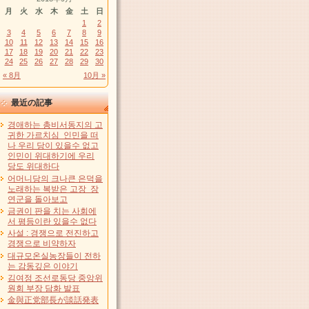
月
火
水
木
金
土
日
1
2
3
4
5
6
7
8
9
10
11
12
13
14
15
16
17
18
19
20
21
22
23
24
25
26
27
28
29
30
« 8月
10月 »
最近の記事
경애하는 총비서동지의 고
귀한 가르치심 인민을 떠
나 우리 당이 있을수 없고
인민이 위대하기에 우리
당도 위대하다
어머니당의 크나큰 은덕을
노래하는 복받은 고장 장
연군을 돌아보고
금권이 판을 치는 사회에
서 평등이란 있을수 없다
사설 : 경쟁으로 전진하고
경쟁으로 비약하자
대규모온실농장들이 전하
는 감동깊은 이야기
김여정 조선로동당 중앙위
원회 부장 담화 발표
金與正党部長が談話発表