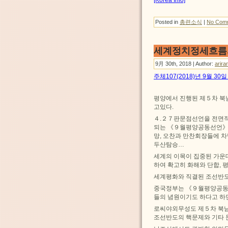
[Korea Info]
Posted in
총련소식
|
No Com
세계정치정세흐름
9月 30th, 2018 | Author:
arira
주체107(2018)년 9월 3
평양에서 진행된 제５차 북
고있다.
４.２７판문점선언을 전면
되는 《９월평양공동선언》의
망, 오찬과 만찬회장들에 
두산탐승…
세계의 이목이 집중된 가운
하여 확고히 화해와 단합,
세계평화와 직결된 조선반도
중국정부는 《９월평양공동선
들의 념원이기도 하다고 하
로씨야외무성도 제５차 북
조선반도의 핵문제와 기타 