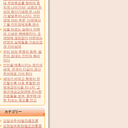
새 전망목표를 향하여 힘
차게 나아가자! 상원과 천
성의 증산기세에 온 나라
가 발맞추어나간다 인민
경제 여러 부문, 단위에서
７월 인민경제계획 완수
당을 따르는 길에서 자력
의 신념은 백배해진다 조
국땅에 끊임없이 마련되는
번영의 실체들을 가슴뜨겁
게 안아보며
우리 당의 투쟁의 동력, 발
전의 표대는 인민의 복리
이다
인민을 매혹시키는 위인의
세계 전국이 다같이 공산
주의에로 가야 한다
세대가 바뀌고 혁명이 전
진할수록 더욱 투철한 반
제계급의식을 지니자 고
원군계급교양관에 전시된
자료들을 보며 원쑤에 대
한 치솟는 증오를 안고
カテゴリー
김일성주석/金日成主席
김정일위원장/金正日委員