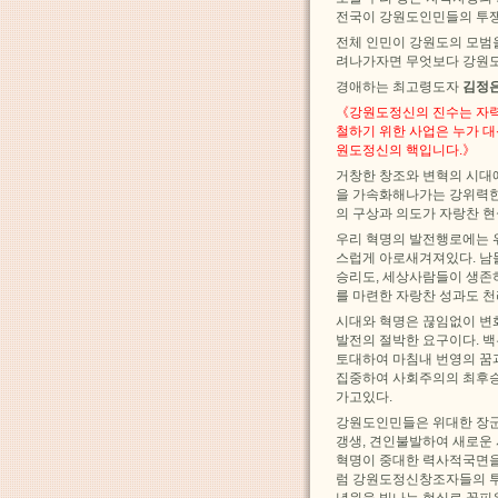
전국이 강원도인민들의 투
전체 인민이 강원도의 모범
려나가자면 무엇보다 강원도
경애하는 최고령도자
김정
《강원도정신의 진수는 자력
철하기 위한 사업은 누가 
원도정신의 핵입니다.》
거창한 창조와 변혁의 시대
을 가속화해나가는 강위력한
의 구상과 의도가 자랑찬 
우리 혁명의 발전행로에는 
스럽게 아로새겨져있다. 남
승리도, 세상사람들이 생존
를 마련한 자랑찬 성과도 
시대와 혁명은 끊임없이 변
발전의 절박한 요구이다. 
토대하여 마침내 번영의 꿈
집중하여 사회주의의 최후승
가고있다.
강원도인민들은 위대한 장군
갱생, 견인불발하여 새로운
혁명이 중대한 력사적국면을
럼 강원도정신창조자들의 투