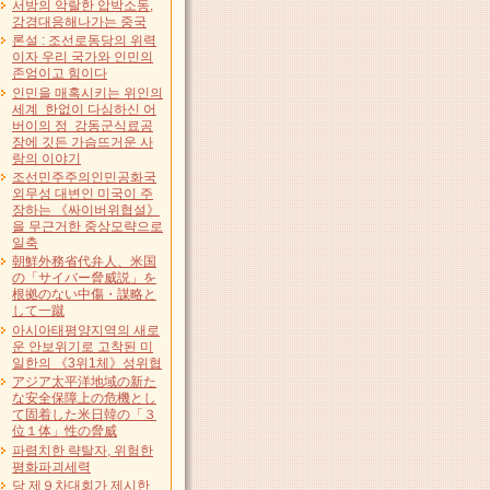
서방의 악랄한 압박소동,
강경대응해나가는 중국
론설 : 조선로동당의 위력
이자 우리 국가와 인민의
존엄이고 힘이다
인민을 매혹시키는 위인의
세계 한없이 다심하신 어
버이의 정 강동군식료공
장에 깃든 가슴뜨거운 사
랑의 이야기
조선민주주의인민공화국
외무성 대변인 미국이 주
장하는 《싸이버위협설》
을 무근거한 중상모략으로
일축
朝鮮外務省代弁人、米国
の「サイバー脅威説」を
根拠のない中傷・謀略と
して一蹴
아시아태평양지역의 새로
운 안보위기로 고착된 미
일한의 《3위1체》성위협
アジア太平洋地域の新た
な安全保障上の危機とし
て固着した米日韓の「３
位１体」性の脅威
파렴치한 략탈자, 위험한
평화파괴세력
당 제９차대회가 제시한