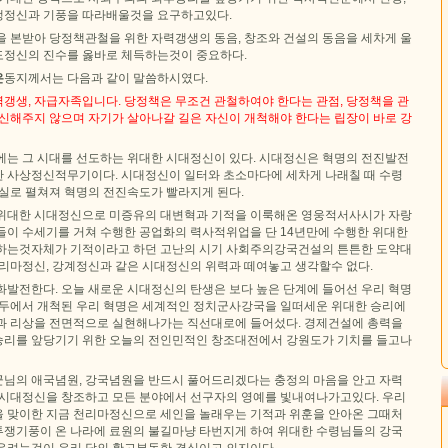
쟁정신과 기풍을 따라배울것을 요구하고있다.
을 본받아 당정책관철을 위한 자력갱생의 동음, 창조와 건설의 동음을 세차게 울
정신의 진수를 옳바로 체득하는것이 중요하다.
은
동지께서는 다음과 같이 말씀하시였다.
갱생, 자급자족입니다. 당정책은 무조건 관철하여야 한다는 관점, 당정책을 관
대신해주지 않으며 자기가 살아나갈 길은 자신이 개척해야 한다는 립장이 바로 강
에는 그 시대를 선도하는 위대한 시대정신이 있다. 시대정신은 혁명의 전진발전
 사상정신적무기이다. 시대정신이 일터와 초소마다에 세차게 나래칠 때 수령
현실로 펼쳐져 혁명의 전진속도가 빨라지게 된다.
위대한 시대정신으로 미증유의 대변혁과 기적을 이룩해온 영웅적서사시가 자랑
들이 수세기를 거쳐 수행한 공업화의 력사적위업을 단 14년만에 수행한 위대한
하는것자체가 기적이라고 하던 고난의 시기 사회주의강국건설의 튼튼한 도약대
천리마정신, 강계정신과 같은 시대정신의 위력과 떼여놓고 생각할수 없다.
화발전한다. 오늘 새로운 시대정신의 탄생은 보다 높은 단계에 들어선 우리 혁명
백두에서 개척된 우리 혁명은 세계적인 정치군사강국을 일떠세운 위대한 승리에
과 리상을 전면적으로 실현해나가는 직선대로에 들어섰다. 경제건설에 총력을
리를 앞당기기 위한 오늘의 전인민적인 창조대전에서 강원도가 기치를 들고나
님의 애국념원, 강국념원을 반드시 풀어드리겠다는 충정의 마음을 안고 자력
 시대정신을 창조하고 모든 분야에서 선구자의 영예를 빛내여나가고있다. 우리
 맞이한 지금 천리마정신으로 세인을 놀래우는 기적과 위훈을 안아온 그때처
쟁기풍이 온 나라에 료원의 불길마냥 타번지게 하여 위대한 수령님들의 강국