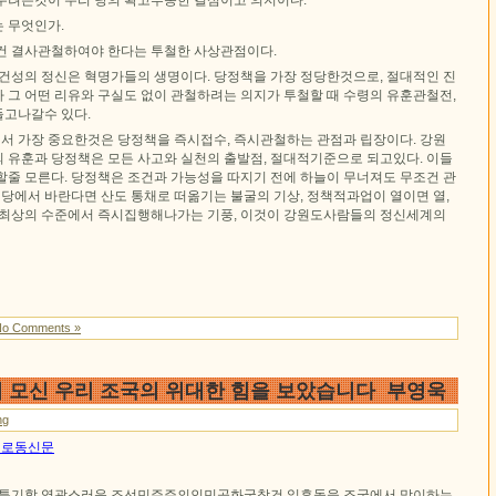
우려는것이 우리 당의 확고부동한 결심이고 의지이다.
 무엇인가.
건 결사관철하여야 한다는 투철한 사상관점이다.
조건성의 정신은 혁명가들의 생명이다. 당정책을 가장 정당한것으로, 절대적인 진
 그 어떤 리유와 구실도 없이 관철하려는 의지가 투철할 때 수령의 유훈관철전,
고나갈수 있다.
 가장 중요한것은 당정책을 즉시접수, 즉시관철하는 관점과 립장이다. 강원
 유훈과 당정책은 모든 사고와 실천의 출발점, 절대적기준으로 되고있다. 이들
할줄 모른다. 당정책은 조건과 가능성을 따지기 전에 하늘이 무너져도 무조건 관
 당에서 바란다면 산도 통채로 떠옮기는 불굴의 기상, 정책적과업이 열이면 열,
 최상의 수준에서 즉시집행해나가는 기풍, 이것이 강원도사람들의 정신세계의
No Comments »
 모신 우리 조국의 위대한 힘을 보았습니다 부영욱
ng
0일 로동신문
에 특기할 영광스러운 조선민주주의인민공화국창건 일흔돐을 조국에서 맞이하는