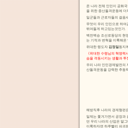
온 나라 전체 인민이 공화
을 위한 증산돌격운동에 더
일군들과 근로자들의 걸음새
무엇이 우리 인민으로 하여
뛰여들게 하고있는것인가.
백전백승 조선로동당의 현명
는 기적과 변혁을 이룩해온
위대한 령도자
김정일
동지께
《위대한 수령님의 혁명력사
슴을 격동시키는 생활과 투
우리 나라 인민경제발전의 
산돌격운동을 강력한 추동력
해방직후 나라의 경제형편은
일제는 쫓겨가면서 공장과 
던 우리 나라의 산업은 말
이룩하자면 하루빨리 파괴된