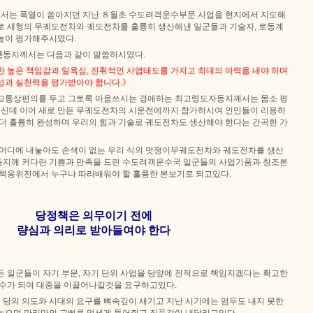
서는 폭열이 쏟아지던 지난 ８월초 수도려객운수부문 사업을 현지에서 지도해
로 새형의 무궤도전차와 궤도전차를 훌륭히 생산해낸 일군들과 기술자, 로동계
높이 평가해주시였다.
은
동지께서는 다음과 같이 말씀하시였다.
한 높은 책임감과 일욕심, 진취적인 사업태도를 가지고 최대의 마력을 내야 하며
성과 실천력을 평가받아야 합니다.》
교통상편의를 두고 그토록 마음쓰시는 경애하는 최고령도자동지께서는 몸소 평
신데 이어 새로 만든 무궤도전차의 시운전에까지 참가하시여 인민들이 리용하
 더 훌륭히 완성하며 우리의 힘과 기술로 궤도전차도 생산해야 한다는 간곡한 가
 어디에 내놓아도 손색이 없는 우리 식의 멋쟁이무궤도전차와 궤도전차를 생산
지께 커다란 기쁨과 만족을 드린 수도려객운수국 일군들의 사업기풍과 창조본
정책옹위전에서 누구나 따라배워야 할 훌륭한 본보기로 되고있다.
당정책은 의무이기 전에
량심과 의리로 받아들여야 한다
든 일군들이 자기 부문, 자기 단위 사업을 당앞에 전적으로 책임지겠다는 확고한
마수가 되여 대중을 이끌어나갈것을 요구하고있다.
당의 의도와 시대의 요구를 뼈속깊이 새기고 지난 시기에는 엄두도 내지 못한
놓으며 만리마의 고삐를 억세게 틀어쥐고 질풍같이 내달리고있다.