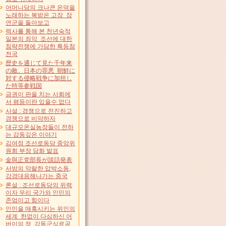
어머니당의 크나큰 은덕을
노래하는 복받은 고장 장
연군을 돌아보고
력사를 통해 본 천년숙적
일본의 죄악 조선에 대한
침략전쟁에 가담한 특등참
전국
歴史を通じて見た千年来
の敵、日本の罪悪 朝鮮に
対する侵略戦争に加担し
た特等参戦国
금권이 판을 치는 사회에
서 평등이란 있을수 없다
사설 : 경쟁으로 전진하고
경쟁으로 비약하자
대규모온실농장들이 전하
는 감동깊은 이야기
김여정 조선로동당 중앙위
원회 부장 담화 발표
金與正党部長が談話発表
서방의 악랄한 압박소동,
강경대응해나가는 중국
론설 : 조선로동당의 위력
이자 우리 국가와 인민의
존엄이고 힘이다
인민을 매혹시키는 위인의
세계 한없이 다심하신 어
버이의 정 강동군식료공