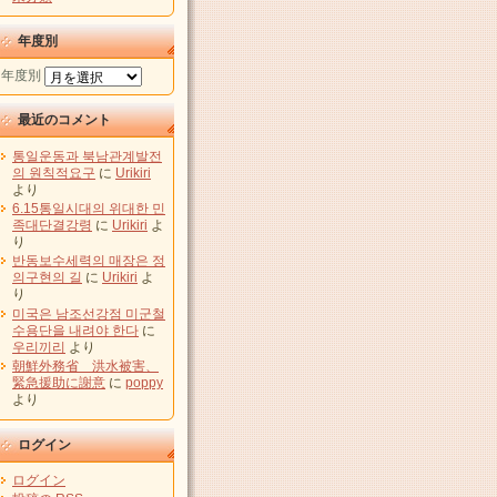
年度別
年度別
最近のコメント
통일운동과 북남관계발전
의 원칙적요구
に
Urikiri
より
6.15통일시대의 위대한 민
족대단결강령
に
Urikiri
よ
り
반동보수세력의 매장은 정
의구현의 길
に
Urikiri
よ
り
미국은 남조선강점 미군철
수용단을 내려야 한다
に
우리끼리
より
朝鮮外務省 洪水被害、
緊急援助に謝意
に
poppy
より
ログイン
ログイン