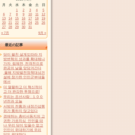
月
火
水
木
金
土
日
1
2
3
4
5
6
7
8
9
10
11
12
13
14
15
16
17
18
19
20
21
22
23
24
25
26
27
28
29
30
31
« 7月
9月 »
最近の記事
당이 펼친 설계도따라 지
방변혁의 성과를 확대해나
가자 립체전, 전격전으로
완공의 날을 앞당겨간다
올해 지방발전정책대상건
설에 참가한 인민군부대들
에서
더 열렬하고 더 혁신적이
고 더 완강한 투쟁으로!
우리는 조선사람 : １００
년전과 오늘
서방의 전횡과 내정간섭행
위가 통하지 않고있다
경애하는 총비서동지의 고
귀한 가르치심 인민을 떠
나 우리 당이 있을수 없고
인민이 위대하기에 우리
당도 위대하다