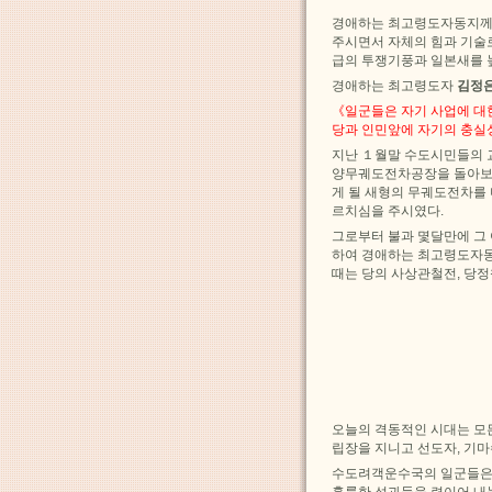
경애하는 최고령도자동지께
주시면서 자체의 힘과 기술
급의 투쟁기풍과 일본새를 
경애하는 최고령도자
김정
《일군들은 자기 사업에 대
당과 인민앞에 자기의 충실
지난 １월말 수도시민들의 
양무궤도전차공장을 돌아보
게 될 새형의 무궤도전차를
르치심을 주시였다.
그로부터 불과 몇달만에 그
하여 경애하는 최고령도자동
때는 당의 사상관철전, 당
오늘의 격동적인 시대는 모
립장을 지니고 선도자, 기
수도려객운수국의 일군들은 
훌륭한 성과들을 련이어 내