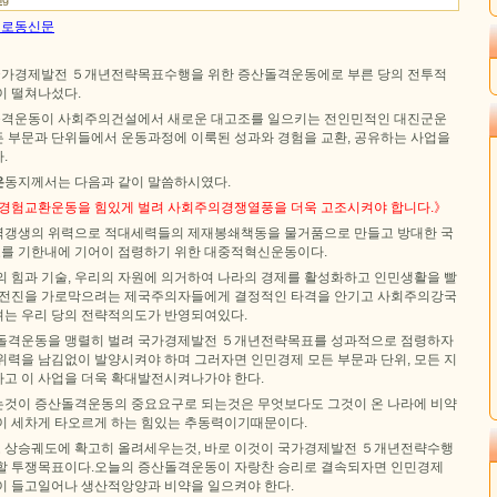
8일 로동신문
 국가경제발전 ５개년전략목표수행을 위한 증산돌격운동에로 부른 당의 전투적
이 떨쳐나섰다.
격운동이 사회주의건설에서 새로운 대고조를 일으키는 전인민적인 대진군운
 부문과 단위들에서 운동과정에 이룩된 성과와 경험을 교환, 공유하는 사업을
.
은
동지께서는 다음과 같이 말씀하시였다.
 경험교환운동을 힘있게 벌려 사회주의경쟁열풍을 더욱 고조시켜야 합니다.》
력갱생의 위력으로 적대세력들의 제재봉쇄책동을 물거품으로 만들고 방대한 국
를 기한내에 기어이 점령하기 위한 대중적혁신운동이다.
의 힘과 기술, 우리의 자원에 의거하여 나라의 경제를 활성화하고 인민생활을 빨
 전진을 가로막으려는 제국주의자들에게 결정적인 타격을 안기고 사회주의강국
는 우리 당의 전략적의도가 반영되여있다.
산돌격운동을 맹렬히 벌려 국가경제발전 ５개년전략목표를 성과적으로 점령하자
위력을 남김없이 발양시켜야 하며 그러자면 인민경제 모든 부문과 단위, 모든 지
고 이 사업을 더욱 확대발전시켜나가야 한다.
것이 증산돌격운동의 중요요구로 되는것은 무엇보다도 그것이 온 나라에 비약
이 세차게 타오르게 하는 힘있는 추동력이기때문이다.
 상승궤도에 확고히 올려세우는것, 바로 이것이 국가경제발전 ５개년전략수행
할 투쟁목표이다.오늘의 증산돌격운동이 자랑찬 승리로 결속되자면 인민경제
이 들고일어나 생산적앙양과 비약을 일으켜야 한다.