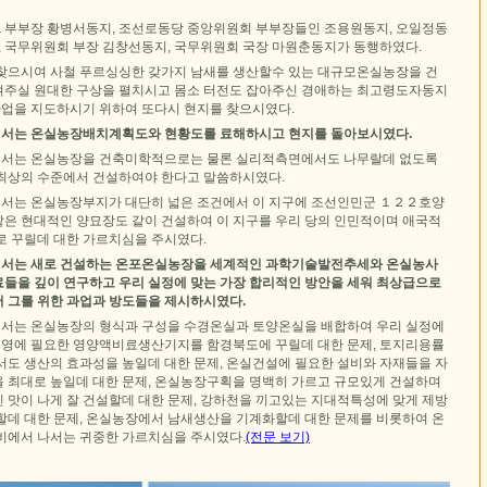
부부장 황병서동지, 조선로동당 중앙위원회 부부장들인 조용원동지, 오일정동
, 국무위원회 부장 김창선동지, 국무위원회 국장 마원춘동지가 동행하였다.
찾으시여 사철 푸르싱싱한 갖가지 남새를 생산할수 있는 대규모온실농장을 건
주실 원대한 구상을 펼치시고 몸소 터전도 잡아주신 경애하는 최고령도자동지
을 지도하시기 위하여 또다시 현지를 찾으시였다.
서는 온실농장배치계획도와 현황도를 료해하시고 현지를 돌아보시였다.
서는 온실농장을 건축미학적으로는 물론 실리적측면에서도 나무랄데 없도록
최상의 수준에서 건설하여야 한다고 말씀하시였다.
서는 온실농장부지가 대단히 넓은 조건에서 이 지구에 조선인민군 １２２호양
은 현대적인 양묘장도 같이 건설하여 이 지구를 우리 당의 인민적이며 애국적
로 꾸릴데 대한 가르치심을 주시였다.
서는 새로 건설하는 온포온실농장을 세계적인 과학기술발전추세와 온실농사
들을 깊이 연구하고 우리 실정에 맞는 가장 합리적인 방안을 세워 최상급으로
 그를 위한 과업과 방도들을 제시하시였다.
서는 온실농장의 형식과 구성을 수경온실과 토양온실을 배합하여 우리 실정에
실경영에 필요한 영양액비료생산기지를 함경북도에 꾸릴데 대한 문제, 토지리용률
서도 생산의 효과성을 높일데 대한 문제, 온실건설에 필요한 설비와 자재들을 자
 최대로 높일데 대한 문제, 온실농장구획을 명백히 가르고 규모있게 건설하며
 맛이 나게 잘 건설할데 대한 문제, 강하천을 끼고있는 지대적특성에 맞게 제방
할데 대한 문제, 온실농장에서 남새생산을 기계화할데 대한 문제를 비롯하여 온
비에서 나서는 귀중한 가르치심을 주시였다.
(전문 보기)