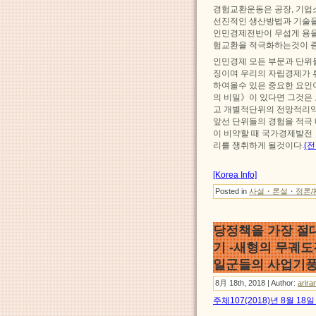
경험교환운동은 공장, 기업
선진적인 생산방법과 기술을
인민경제전반이 무섭게 용을
험교환을 적극화하는것이 증
인민경제 모든 부문과 단위
징이며 우리의 자립경제가 
하여올수 있은 중요한 요인
의 비밀》이 있다면 그것은
고 개별적단위의 전망적리익
앞선 단위들의 경험을 적극
이 비약할 때 국가경제발전
리를 쟁취하게 될것이다.
(전
[Korea Info]
Posted in
사설・론설・정론/
당정책을 가장 절
기 -새형의 무궤
일군들의 사업기풍
8月 18th, 2018 | Author:
arira
주체107(2018)년 8월 1