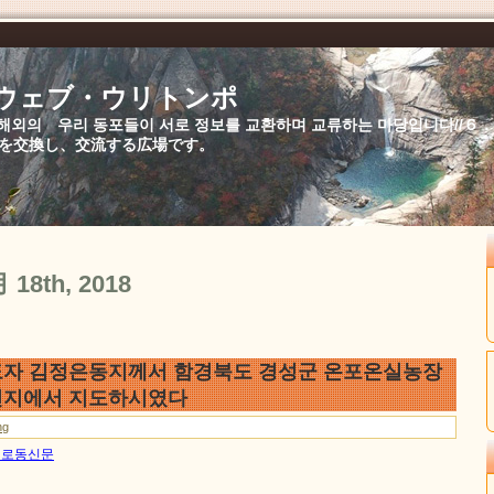
//ウェブ・ウリトンポ
북,해외의 우리 동포들이 서로 정보를 교환하며 교류하는 마당입니다//
を交換し、交流する広場です。
月 18th, 2018
자 김정은동지께서 함경북도 경성군 온포온실농장
현지에서 지도하시였다
ng
8일 로동신문