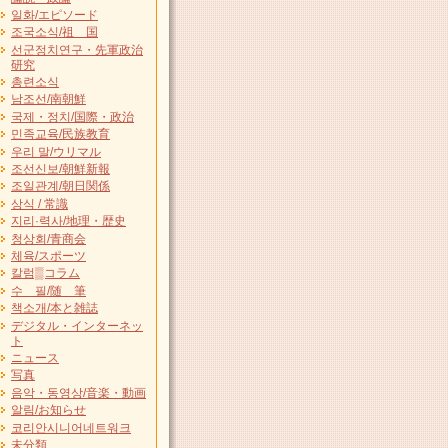
일화/エピソード
조국소식/祖 国
선군정치연구・先軍政治
研究
총련소식
남조선/南朝鮮
국제・정치/国際・政治
민족교육/民族教育
우리 말/ウリマル
조선신보/朝鮮新報
조일관계/朝日関係
상식 / 常識
지리·력사/地理・歴史
청상회/青商会
체육/スポーツ
칼럼▒コラム
수 필/随 筆
책소개/本と雑誌
デジタル・インターネッ
ト
ニュース
写真
음악・동영상/音楽・動画
알림/お知らせ
코리안시니어네트워크
未分類