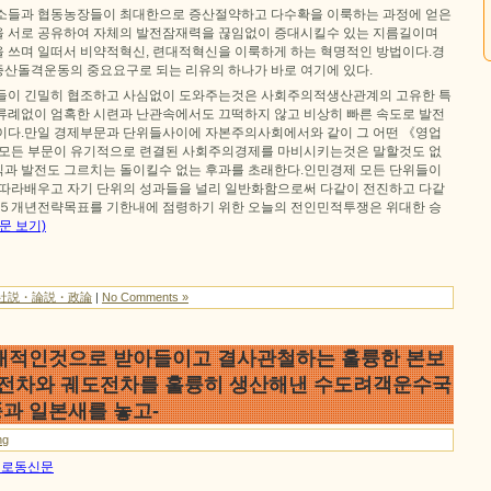
소들과 협동농장들이 최대한으로 증산절약하고 다수확을 이룩하는 과정에 얻은
 서로 공유하여 자체의 발전잠재력을 끊임없이 증대시킬수 있는 지름길이며
 쓰며 일떠서 비약적혁신, 련대적혁신을 이룩하게 하는 혁명적인 방법이다.경
산돌격운동의 중요요구로 되는 리유의 하나가 바로 여기에 있다.
들이 긴밀히 협조하고 사심없이 도와주는것은 사회주의적생산관계의 고유한 특
류례없이 엄혹한 시련과 난관속에서도 끄떡하지 않고 비상히 빠른 속도로 발전
이다.만일 경제부문과 단위들사이에 자본주의사회에서와 같이 그 어떤 《영업
 모든 부문이 유기적으로 련결된 사회주의경제를 마비시키는것은 말할것도 없
과 발전도 그르치는 돌이킬수 없는 후과를 초래한다.인민경제 모든 단위들이
 따라배우고 자기 단위의 성과들을 널리 일반화함으로써 다같이 전진하고 다같
 ５개년전략목표를 기한내에 점령하기 위한 오늘의 전인민적투쟁은 위대한 승
문 보기)
社説・論説・政論
|
No Comments »
대적인것으로 받아들이고 결사관철하는 훌륭한 본보
도전차와 궤도전차를 훌륭히 생산해낸 수도려객운수국
과 일본새를 놓고-
ng
8일 로동신문