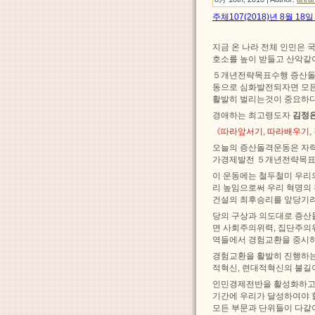
주체107(2018)년 8월 1
지금 온 나라 전체 인민은
호소를 높이 받들고 산악같
５개년전략목표수행 증산돌
동으로 심화발전되자면 모든
활발히 벌리는것이 중요하다
경애하는 최고령도자
김정
《따라앞서기, 따라배우기,
오늘의 증산돌격운동은 자
가경제발전 ５개년전략목표
이 운동에는 철두철미 우리
리 높임으로써 우리 혁명의
건설의 최후승리를 앞당기려
당의 구상과 의도대로 증
면 사회주의위력, 집단주의
역들에서 경험교환을 중시하
경험교환을 활발히 진행하는
적혁신, 련대적혁신의 불길
인민경제전반을 활성화하고
기간에 우리가 달성하여야 
모든 부문과 단위들이 다같