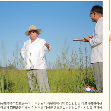
조선민주주의인민공화국 국무위원회 위원장이시며 조선인민군 최고사령관이신
최고령도자
김정은
동지께서 함경북도 경성군 온포온실농장건설준비사업을 현지에