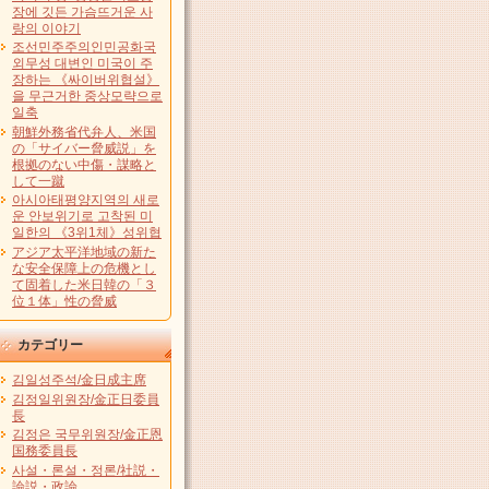
장에 깃든 가슴뜨거운 사
랑의 이야기
조선민주주의인민공화국
외무성 대변인 미국이 주
장하는 《싸이버위협설》
을 무근거한 중상모략으로
일축
朝鮮外務省代弁人、米国
の「サイバー脅威説」を
根拠のない中傷・謀略と
して一蹴
아시아태평양지역의 새로
운 안보위기로 고착된 미
일한의 《3위1체》성위협
アジア太平洋地域の新た
な安全保障上の危機とし
て固着した米日韓の「３
位１体」性の脅威
カテゴリー
김일성주석/金日成主席
김정일위원장/金正日委員
長
김정은 국무위원장/金正恩
国務委員長
사설・론설・정론/社説・
論説・政論