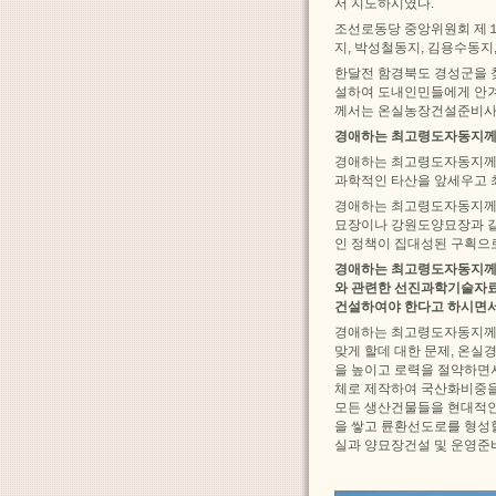
서 지도하시였다.
조선로동당 중앙위원회 제１
지, 박성철동지, 김용수동지
한달전 함경북도 경성군을 
설하여 도내인민들에게 안겨
께서는 온실농장건설준비사업
경애하는 최고령도자동지께
경애하는 최고령도자동지께
과학적인 타산을 앞세우고 
경애하는 최고령도자동지께
묘장이나 강원도양묘장과 같
인 정책이 집대성된 구획으
경애하는 최고령도자동지께
와 관련한 선진과학기술자료
건설하여야 한다고 하시면서
경애하는 최고령도자동지께
맞게 할데 대한 문제, 온
을 높이고 로력을 절약하면
체로 제작하여 국산화비중을
모든 생산건물들을 현대적인
을 쌓고 륜환선도로를 형성
실과 양묘장건설 및 운영준