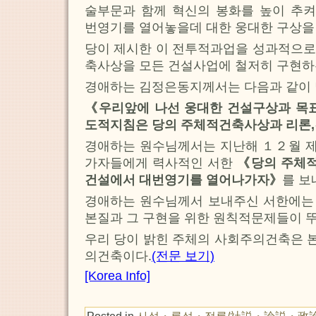
술부문과 함께 혁신의 봉화를 높이 추
번영기를 열어놓을데 대한 웅대한 구상을
당이 제시한 이 전투적과업을 성과적으로
축사상을 모든 건설사업에 철저히 구현하
경애하는 김정은동지께서는 다음과 같이
《우리앞에 나선 웅대한 건설구상과 목표
도적지침은 당의 주체적건축사상과 리론
경애하는 원수님께서는 지난해 １２월 
가자들에게 력사적인 서한
《당의 주체
건설에서 대번영기를 열어나가자》
를 보
경애하는 원수님께서 보내주신 서한에는
본질과 그 구현을 위한 원칙적문제들이 
우리 당이 밝힌 주체의 사회주의건축은 
의건축이다.
(전문 보기)
[Korea Info]
Posted in
사설・론설・정론/社説・論説・政