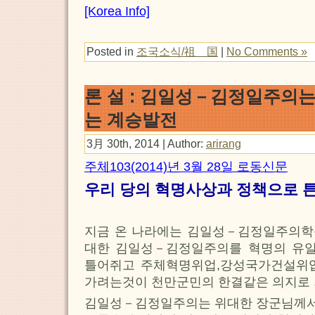
[Korea Info]
Posted in
조국소식/祖 国
|
No Comments »
론 설 : 김일성－김정일주의
는 계승발전
3月 30th, 2014 | Author:
arirang
주체103(2014)년 3월 28일 로동신문
우리 당의 혁명사상과 정책으로 
지금 온 나라에는 김일성－김정일주의학
대한 김일성－김정일주의를 혁명의 유
틀어쥐고 주체혁명위업,강성국가건설위
가려는것이 천만군민의 한결같은 의지로 
김일성－김정일주의는 위대한 장군님께