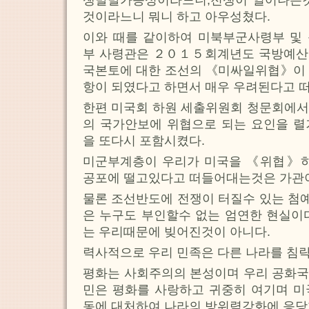
쟁발발가능성이라느니,전쟁이 일어나는것
것이라느니 뭐니 하고 아우성쳤다.
이와 때를 같이하여 미북부군사령부 
부 사령관은 ２０１５회계년도 국방예산
국본토에 대한 조선의 《미싸일위협》이 
항이 되였다고 하면서 매우 우려된다고 
한편 미국회 하원 세출위원회 청문회에서
의 국가안보에 위협으로 되는 요인을 렬
을 또다시 포함시켰다.
미군부계층이 우리가 미국을 《위협》하
공포에 떨고있다고 떠들어대는것은 가관
물론 조선반도에 전쟁이 터질수 있는 첨
은 누구도 부인할수 없는 엄연한 현실이
는 우리때문에 빚어진것이 아니다.
력사적으로 우리 민족은 다른 나라를 침략
평화는 사회주의의 본성이며 우리 공화국
민은 평화를 사랑하고 귀중히 여기며 미
동에 대처하여 나라의 방위력강화에 응당