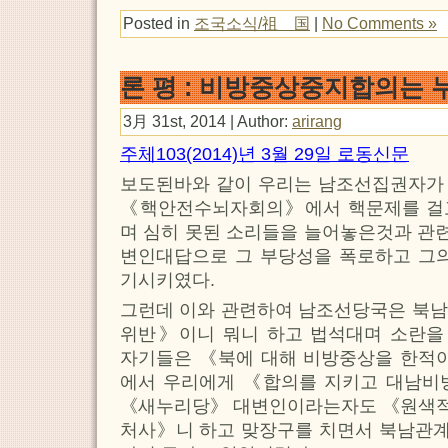
Posted in
조국소식/祖 国
|
No Comments »
론 평 : 비방중상중지합의는 
3月 31st, 2014 | Author:
arirang
주체103(2014)년 3월 29일 로동신문
보도된바와 같이 우리는 남조선집권자가
《핵안전수뇌자회의》에서 핵문제를 걸
며 심히 못된 소리들을 늘어놓은것과 관
변인대답으로 그 부당성을 폭로하고 그의
기시키였다.
그런데 이와 관련하여 남조선당국은 북남
위반》이니 뭐니 하고 법석대며 소란을
자기들은 《북에 대해 비방중상을 한적이
에서 우리에게 《합의를 지키고 대남비
《새누리당》 대변인이라는자도 《원색
처사》니 하고 맞장구를 치면서 북남관