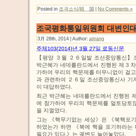
Posted in
조국소식/祖 国
|
No Comments »
조국평화통일위원회 대변인
3月 28th, 2014 | Author:
arirang
주체103(2014)년 3월 27일 로동신문
【평양 ３월 ２６일발 조선중앙통신】
박근혜가 네데를란드에서 진행된 제３
가하여 우리의 핵문제를 터무니없이 걸고
과 관련하여 ２６일 조선중앙통신사 기자
이 대답하였다.
최근 박근혜는 네데를란드에서 진행된
에 참가하여 우리의 핵문제를 얼토당토않
을 지껄였다.
그는 《핵무기없는 세상》은 《북핵포
하였는가 하면 《북에 핵을 포기하라는 
필요가 있다.》는 궤변도 늘어놓았다.