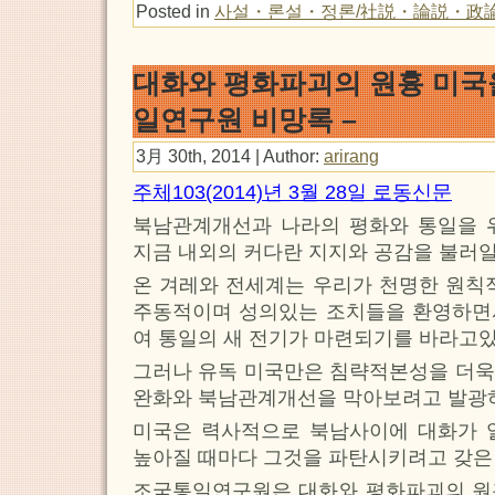
Posted in
사설・론설・정론/社説・論説・政
대화와 평화파괴의 원흉 미국
일연구원 비망록 –
3月 30th, 2014 | Author:
arirang
주체103(2014)년 3월 28일 로동신문
북남관계개선과 나라의 평화와 통일을 
지금 내외의 커다란 지지와 공감을 불러
온 겨레와 전세계는 우리가 천명한 원칙
주동적이며 성의있는 조치들을 환영하면
여 통일의 새 전기가 마련되기를 바라고있
그러나 유독 미국만은 침략적본성을 더욱
완화와 북남관계개선을 막아보려고 발광
미국은 력사적으로 북남사이에 대화가 
높아질 때마다 그것을 파탄시키려고 갖은
조국통일연구원은 대화와 평화파괴의 원