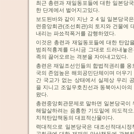
최근 총련과 재일동포들에 대한 일본당국
한 단계에서 벌어지고있다.
보도된바와 같이 지난 ２４일 일본당국은
련중앙회관(조선회관)의 토지와 건물에 
내리는 파쑈적폭거를 감행하였다.
이것은 총련과 재일동포들에 대한 탄압
범죄적흉계를 다시금 그대로 드러내놓은
족의 끓어오르는 격분을 자아내고있다.
총련은 재일조선인들의 합법적권리를 
국의 존엄높은 해외공민단체이며 더우기 
간 국교가 없는 상태에서 실제상 우리 
을 지니고 조일우호친선과 동북아시아의 
왔다.
총련중앙회관문제로 말하면 일본당국이 우
해말살하려는 음흉한 기도밑에 의도적으
치적탄압책동의 대표적산물이다.
력대적으로 일본당국은 대조선적대시정
공화국에 대한 제재와 압살책동에 광분