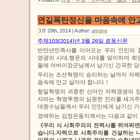
연길폭탄정신을 마음속에 안
3月 28th, 2014 | Author:
arirang
주체103(2014)년 3월 26일 로동신문
반만년민족사를 이어오는 우리 인민의 
영광의 시대,행운의 시대를 맞이하여 희
들에 어버이장군님께서 남기신 간곡한 당
우리는 조선혁명이 승리하는 날까지 자력
음속에 안고 살아야 합니다！
항일혁명의 귀중한 산아인 자력갱생의 정
자라는 혁명투쟁의 심원한 진리를 새겨주
대원수님들께서 우리 인민에게 남기신 가
경애하는 김정은동지께서는 다음과 같이
《우리 식 사회주의의 전력사를 쥐여짜면
습니다.자력으로 사회주의를 건설하는 나