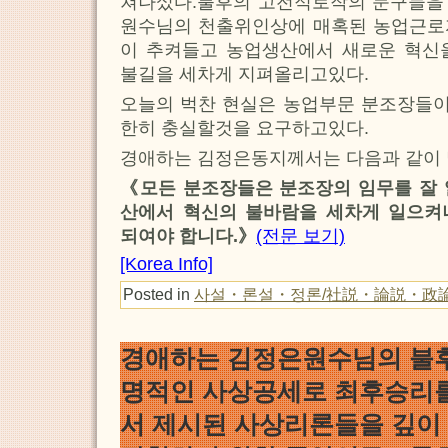
쳐나섰다.불후의 고전적로작의 문구들을
원수님의 천출위인상에 매혹된 농업근로
이 추켜들고 농업생산에서 새로운 혁신
불길을 세차게 지펴올리고있다.
오늘의 벅찬 현실은 농업부문 분조장들이
한히 충실할것을 요구하고있다.
경애하는 김정은동지께서는 다음과 같이
《모든 분조장들은 분조장의 임무를 잘 
산에서 혁신의 불바람을 세차게 일으켜
되여야 합니다.》
(전문 보기)
[Korea Info]
Posted in
사설・론설・정론/社説・論説・政
경애하는 김정은원수님의 불
명적인 사상공세로 최후승리
서 제시된 사상리론들을 깊이