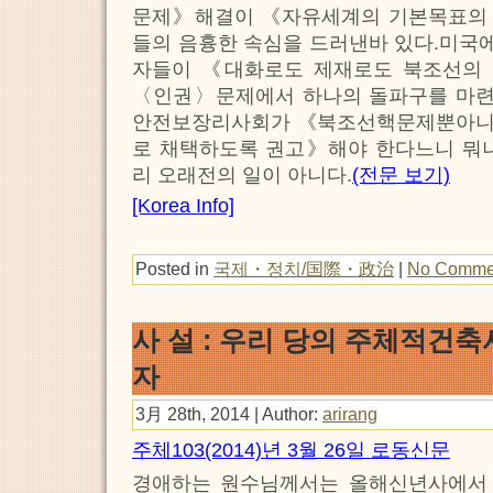
문제》해결이 《자유세계의 기본목표의
들의 음흉한 속심을 드러낸바 있다.미국
자들이 《대화로도 제재로도 북조선의
〈인권〉문제에서 하나의 돌파구를 마
안전보장리사회가 《북조선핵문제뿐아니
로 채택하도록 권고》해야 한다느니 뭐니
리 오래전의 일이 아니다.
(전문 보기)
[Korea Info]
Posted in
국제・정치/国際・政治
|
No Comme
사 설 : 우리 당의 주체적건
자
3月 28th, 2014 | Author:
arirang
주체103(2014)년 3월 26일 로동신문
경애하는 원수님께서는 올해신년사에서