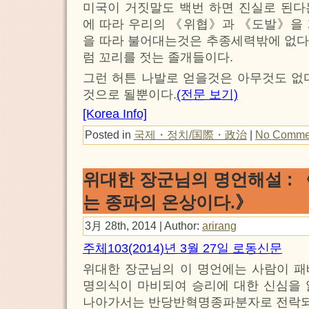
미국이 거짓말도 백번 하면 진실로 된다
에 따라 우리의 《위협》과 《도발》을 
을 따라 불어대는것은 추종세력밖에 없다
럼 꼬리를 젓는 졸개들이다.
그런 허튼 나발로 얻을것은 아무것도 없
것으로 될뿐이다.
(전문 보기)
[Korea Info]
Posted in
국제・정치/国際・政治
|
No Comme
위대한 장군님의 명언해설 :
는 종파의 온상이다.》
3月 28th, 2014 | Author:
arirang
주체103(2014)년 3월 27일 로동신문
위대한 장군님의 이 명언에는 사람이 패
명의식이 마비되여 승리에 대한 신심을 
나아가서는 반당반혁명종파분자로 전락되