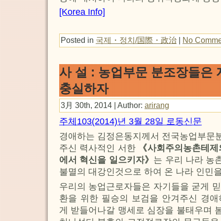
[Korea Info]
Posted in
국제・정치/国際・政治
|
No Comme
사 설 : 농업부문 분조장들은
충실하자
3月 30th, 2014 | Author:
arirang
주체103(2014)년 3월 28일 로동신문
경애하는 김정은동지께서 전국농업부문
주신 력사적인 서한
《사회주의농촌테제의
에서 혁신을 일으키자》
는 우리 나라 
불멸의 대강인것으로 하여 온 나라 인민
우리의 농업근로자들은 자기들을 굳게 믿
환을 위한 필승의 보검을 안겨주신 경애
게 받들어나갈 맹세로 심장을 불태우며 