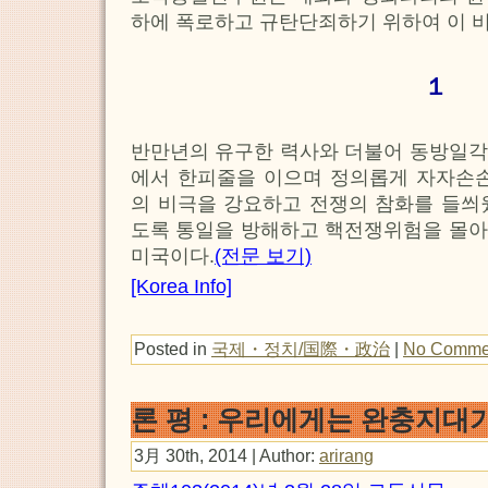
하에 폭로하고 규탄단죄하기 위하여 이 
１
반만년의 유구한 력사와 더불어 동방일각
에서 한피줄을 이으며 정의롭게 자자손손
의 비극을 강요하고 전쟁의 참화를 들씌
도록 통일을 방해하고 핵전쟁위험을 몰아
미국이다.
(전문 보기)
[Korea Info]
Posted in
국제・정치/国際・政治
|
No Comme
론 평 : 우리에게는 완충지대
3月 30th, 2014 | Author:
arirang