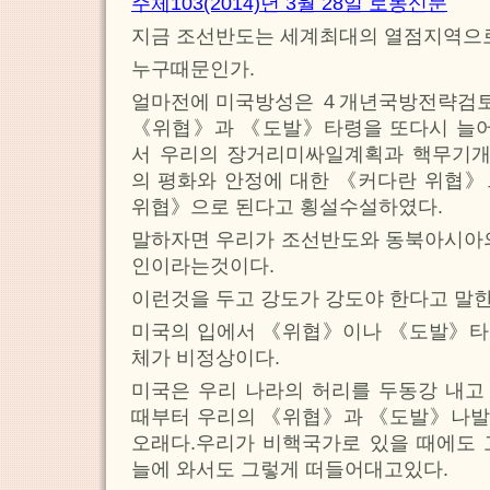
주체103(2014)년 3월 28일 로동신문
지금 조선반도는 세계최대의 열점지역으로
누구때문인가.
얼마전에 미국방성은 ４개년국방전략검
《위협》과 《도발》타령을 또다시 늘
서 우리의 장거리미싸일계획과 핵무기
의 평화와 안정에 대한 《커다란 위협》
위협》으로 된다고 횡설수설하였다.
말하자면 우리가 조선반도와 동북아시아의
인이라는것이다.
이런것을 두고 강도가 강도야 한다고 말한
미국의 입에서 《위협》이나 《도발》타
체가 비정상이다.
미국은 우리 나라의 허리를 두동강 내고
때부터 우리의 《위협》과 《도발》나발
오래다.우리가 비핵국가로 있을 때에도 
늘에 와서도 그렇게 떠들어대고있다.