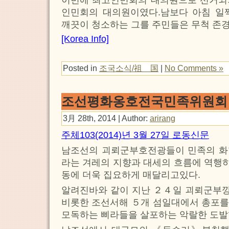
인민회의 대의원이였다.남보다 아침 일
깨끗이 청소하는 그를 주민들은 무척 존
[Korea Info]
Posted in
조국소식/祖 国
|
No Comments »
조선평화옹호전국민족위원회
3月 28th, 2014 | Author:
arirang
주체103(2014)년 3월 27일 로동신문
남조선의 괴뢰군부호전광들이 민족의 화
라는 겨레의 지향과 대세의 흐름에 역행
동에 더욱 집요하게 매달리고있다.
알려진바와 같이 지난 ２４일 괴뢰군부
비롯한 조선서해 ５개 섬일대에서 총포를
모독하는 삐라들을 살포하는 악랄한 도발