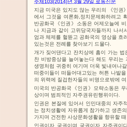
주체103(2014)년 3월 29일 로동신문
지금 미국은 있지도 않는 우리의 《인권
에서 그것을 여론화,정치문제화하려고 
반공화국《인권》소동은 어제오늘에 비
나 지금과 같이 고위당국자들까지 나서서
엄과 체제를 헐뜯고 공화국의 영상을 흐
있는것은 전례를 찾아보기 드물다.
개가 짖어댄다고 잔치상에 흠이 가는 법
찬 비방중상을 늘어놓는다 해도 우리는 
생명처럼 귀중히 여기며 더욱 빛내여나갈
떠중이들이 떠들어대고있는 허튼 나발을
의 위력에 질겁한자들의 비명으로밖에 여
미국의 반공화국《인권》모략소동은 우
상이며 범죄적인 자주권유린행위이다.
인권은 본질에 있어서 인민대중의 자주
는 정치생활에 자유롭게 참가하고 생존의
가지며 건전한 사상문화생활을 향유할 때
인권이자 국권이며 국권이자 자주권이다