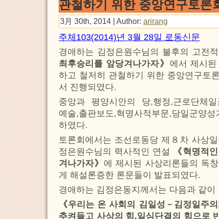
관철하기 위한 중앙연구토론
3月 30th, 2014 | Author:
arirang
주체103(2014)년 3월 28일 로동신문
경애하는 김정은원수님의 불후의 고전
최후승리를 앞당겨나가자》
에서 제시된
하고 철저히 관철하기 위한 중앙연구토
서 진행되였다.
중앙과 평양시안의 당,행정,근로단체일군
예술,출판보도,혁명사적부문,당일군양성
하였다.
토론회에서는 조선로동당 제８차 사상일
정은원수님의 력사적인 연설
《혁명적인 
겨나가자》
에 제시된 사상리론들의 독창
게 해설론증한 론문들이 발표되였다.
경애하는 김정은동지께서는 다음과 같이
《우리는 온 사회의 김일성－김정일주의
추켜들고 사상의 힘,일심단결의 힘으로 