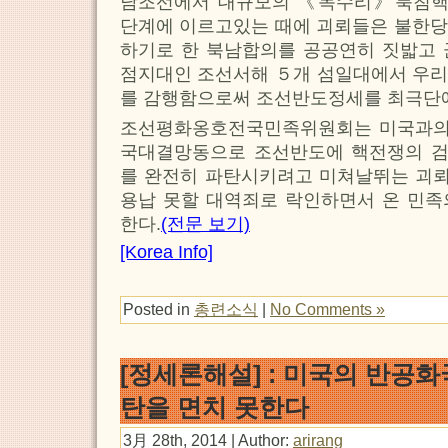
남조선에서 대규모의 《독수리》북침핵
단계에 이르고있는 때에 괴뢰들은 불한당
하기로 한 북남합의를 공공연히 짓밟고 
점지대인 조선서해 ５개 섬일대에서 우리
를 감행함으로써 조선반도정세를 최극단
조선평화옹호전국민족위원회는 미국과의
국대결망동으로 조선반도에 핵전쟁의 
를 완전히 파탄시키려고 미쳐날뛰는 괴
용납 못할 대역죄로 락인하면서 온 민족
한다.
(전문 보기)
[Korea Info]
Posted in
총련소식
|
No Comments »
[정세론해설] : 미국의 반공
탄을 면치 못한다
3月 28th, 2014 | Author:
arirang