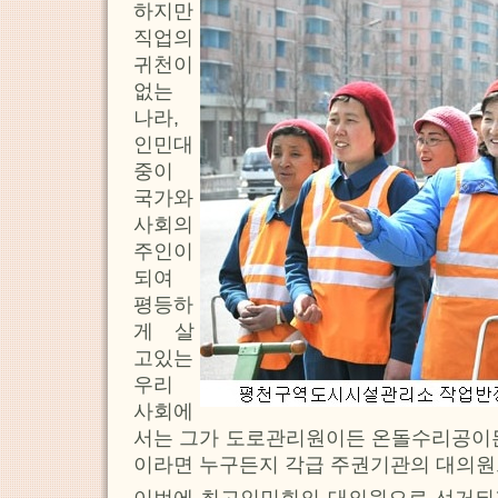
하지만
직업의
귀천이
없는
나라,
인민대
중이
국가와
사회의
주인이
되여
평등하
게 살
고있는
우리
사회에
서는 그가 도로관리원이든 온돌수리공이든
이라면 누구든지 각급 주권기관의 대의원
이번에 최고인민회의 대의원으로 선거되