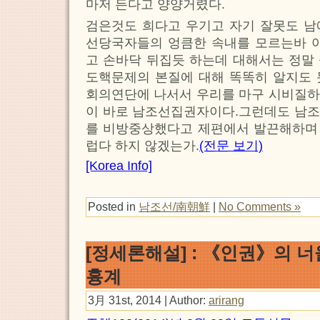
마저 든다고 양양거렸다.
검은것도 희다고 우기고 자기 잘못도 남
선당국자들의 엉큼한 속내를 모르는바 아
고 손바닥 뒤집듯 하는데 대해서는 정말
도핵문제의 본질에 대해 똑똑히 알지도 
회의연단에 나서서 우리를 마구 시비질하
이 바로 남조선집권자이다.그런데도 남조
를 비방중상했다고 제편에서 발끈해하며
럽다 하지 않겠는가.
(전문 보기)
[Korea Info]
Posted in
남조선/南朝鮮
|
No Comments »
[정세론해설] : 《인권》의 
흉계
3月 31st, 2014 | Author:
arirang