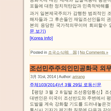
포들에 대한 정치적탄압과 민족적박해를
과거 일본제국주의가 감행한 범죄적인 
해자들과 그 후손들인 재일조선인들의 권
본의 응당한 국가적의무이며 회피할수 
문 보기)
[Korea Info]
Posted in
조국소식/祖 国
|
No Comments »
조선민주주의인민공화국 외무
3月 31st, 2014 | Author:
arirang
주체103(2014)년 3월 29일 로동신문
【평양 ３월 ２８일발 조선중앙통신】
대변인은 미국이 조선반도와 주변에서 평
도발을 계속 강화할 기도를 드러내놓은것
통신사 기자가 제기한 질문에 다음과 같이