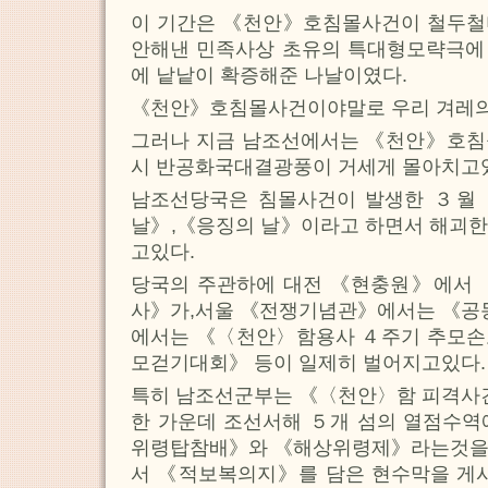
이 기간은 《천안》호침몰사건이 철두철
안해낸 민족사상 초유의 특대형모략극에
에 낱낱이 확증해준 나날이였다.
《천안》호침몰사건이야말로 우리 겨레의
그러나 지금 남조선에서는 《천안》호침
시 반공화국대결광풍이 거세게 몰아치고
남조선당국은 침몰사건이 발생한 ３월
날》,《응징의 날》이라고 하면서 해괴한
고있다.
당국의 주관하에 대전 《현충원》에서
사》가,서울 《전쟁기념관》에서는 《
에서는 《〈천안〉함용사 ４주기 추모손
모걷기대회》 등이 일제히 벌어지고있다.
특히 남조선군부는 《〈천안〉함 피격
한 가운데 조선서해 ５개 섬의 열점수
위령탑참배》와 《해상위령제》라는것을
서 《적보복의지》를 담은 현수막을 