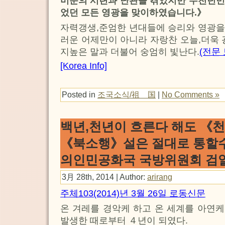
미문의 시련과 난관을 겪었지만 수천년민
었던 모든 영광을 맞이하였습니다.》
자력갱생,준엄한 년대들에 승리와 영광을
러운 어제만이 아니라 자랑찬 오늘,더욱 
지높은 말과 더불어 숭엄히 빛난다.
(전문 
[Korea Info]
Posted in
조국소식/祖 国
|
No Comments »
백년,천년이 흐른다 해도 
《북소행》설은 절대로 통할수
의인민공화국 국방위원회 검열
3月 28th, 2014 | Author:
arirang
주체103(2014)년 3월 26일 로동신문
온 겨레를 경악케 하고 온 세계를 아연
발생한 때로부터 ４년이 되였다.