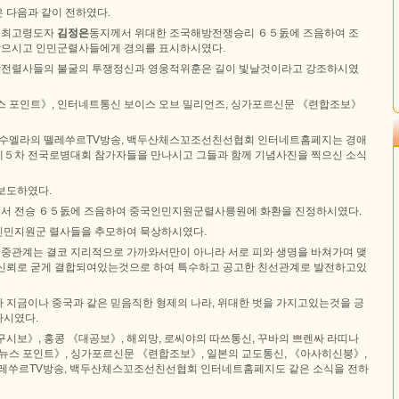
 다음과 같이 전하였다.
 최고령도자
김정은
동지께서 위대한 조국해방전쟁승리 ６５돐에 즈음하여 조
으시고 인민군렬사들에게 경의를 표시하시였다.
전렬사들의 불굴의 투쟁정신과 영웅적위훈은 길이 빛날것이라고 강조하시였
스 포인트》, 인터네트통신 보이스 오브 밀리언즈, 싱가포르신문 《련합조보》
네수엘라의 뗄레쑤르TV방송, 백두산체스꼬조선친선협회 인터네트홈페지는 경애
５차 전국로병대회 참가자들을 만나시고 그들과 함께 기념사진을 찍으신 소식
보도하였다.
서 전승 ６５돐에 즈음하여 중국인민지원군렬사릉원에 화환을 진정하시였다.
인민지원군 렬사들을 추모하여 묵상하시였다.
중관계는 결코 지리적으로 가까와서만이 아니라 서로 피와 생명을 바쳐가며 맺
신뢰로 굳게 결합되여있는것으로 하여 특수하고 공고한 친선관계로 발전하고있
 지금이나 중국과 같은 믿음직한 형제의 나라, 위대한 벗을 가지고있는것을 긍
하시였다.
시보》, 홍콩 《대공보》, 해외망, 로씨야의 따쓰통신, 꾸바의 쁘렌싸 라띠나
 뉴스 포인트》, 싱가포르신문 《련합조보》, 일본의 교도통신, 《아사히신붕》,
뗄레쑤르TV방송, 백두산체스꼬조선친선협회 인터네트홈페지도 같은 소식을 전하