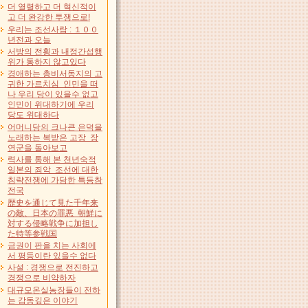
더 열렬하고 더 혁신적이
고 더 완강한 투쟁으로!
우리는 조선사람 : １００
년전과 오늘
서방의 전횡과 내정간섭행
위가 통하지 않고있다
경애하는 총비서동지의 고
귀한 가르치심 인민을 떠
나 우리 당이 있을수 없고
인민이 위대하기에 우리
당도 위대하다
어머니당의 크나큰 은덕을
노래하는 복받은 고장 장
연군을 돌아보고
력사를 통해 본 천년숙적
일본의 죄악 조선에 대한
침략전쟁에 가담한 특등참
전국
歴史を通じて見た千年来
の敵、日本の罪悪 朝鮮に
対する侵略戦争に加担し
た特等参戦国
금권이 판을 치는 사회에
서 평등이란 있을수 없다
사설 : 경쟁으로 전진하고
경쟁으로 비약하자
대규모온실농장들이 전하
는 감동깊은 이야기