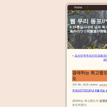
Home
웹 우리 동포
6.15통일시대에 남과 
海外のウリ同胞達が情報
«
조선민주주의인민공화국창
경
경애하는 최고령도
도
8月 8th, 2018 | Author:
ariran
주체107(2018)년 8월 8
경애하는 최고령도자
김정
보도하였다.