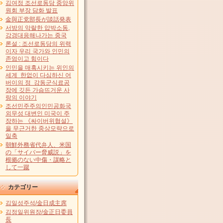
김여정 조선로동당 중앙위
원회 부장 담화 발표
金與正党部長が談話発表
서방의 악랄한 압박소동,
강경대응해나가는 중국
론설 : 조선로동당의 위력
이자 우리 국가와 인민의
존엄이고 힘이다
인민을 매혹시키는 위인의
세계 한없이 다심하신 어
버이의 정 강동군식료공
장에 깃든 가슴뜨거운 사
랑의 이야기
조선민주주의인민공화국
외무성 대변인 미국이 주
장하는 《싸이버위협설》
을 무근거한 중상모략으로
일축
朝鮮外務省代弁人、米国
の「サイバー脅威説」を
根拠のない中傷・謀略と
して一蹴
カテゴリー
김일성주석/金日成主席
김정일위원장/金正日委員
長