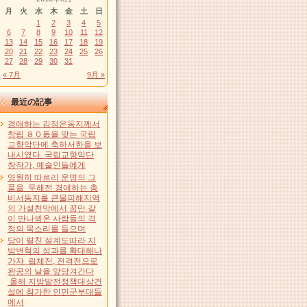
月
火
水
木
金
土
日
1
2
3
4
5
6
7
8
9
10
11
12
13
14
15
16
17
18
19
20
21
22
23
24
25
26
27
28
29
30
31
« 7月
9月 »
最近の記事
경애하는 김정은동지께서
창립 ８０돐을 맞는 국립
교향악단에 축하서한을 보
내시였다 국립교향악단
창작가, 예술인들에게
영원히 따르리 운명의 그
품을 두해전 경애하는 총
비서동지를 큰물피해지역
의 가설천막에서 꿈만 같
이 만나뵈온 사람들의 격
정의 목소리를 들으며
당이 펼친 설계도따라 지
방변혁의 성과를 확대해나
가자 립체전, 전격전으로
완공의 날을 앞당겨간다
올해 지방발전정책대상건
설에 참가한 인민군부대들
에서