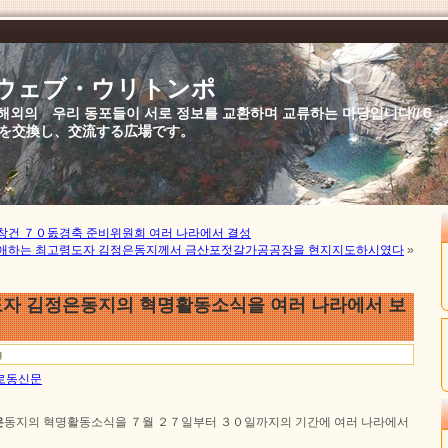
//ウェブ・ウリトンポ
북,해외의 우리 동포들이 서로 정보를 교환하며 교류하는 마당입니다//
を交換し、交流する広場です。
건 ７０돐경축 준비위원회 여러 나라에서 결성
애하는 최고령도자 김정은동지께서 금산포젓갈가공공장을 현지지도하시였다
»
자 김정은동지의 혁명활동소식을 여러 나라에서 보
g
일 로동신문
은
동지의 혁명활동소식을 ７월 ２７일부터 ３０일까지의 기간에 여러 나라에서