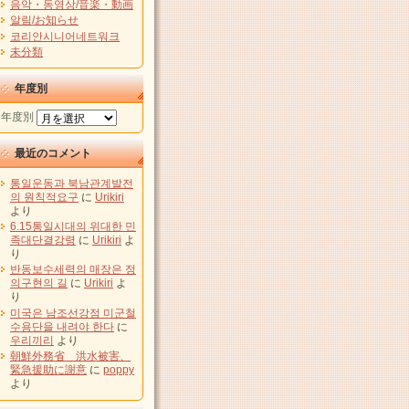
음악・동영상/音楽・動画
알림/お知らせ
코리안시니어네트워크
未分類
年度別
年度別
最近のコメント
통일운동과 북남관계발전
의 원칙적요구
に
Urikiri
より
6.15통일시대의 위대한 민
족대단결강령
に
Urikiri
よ
り
반동보수세력의 매장은 정
의구현의 길
に
Urikiri
よ
り
미국은 남조선강점 미군철
수용단을 내려야 한다
に
우리끼리
より
朝鮮外務省 洪水被害、
緊急援助に謝意
に
poppy
より