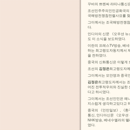
꾸바의 쁘렌싸 라띠나통신은
조선민주주의인민공화국의
국해방전쟁참전렬사묘를 찾
그이께서는 조국해방전쟁참
다.
인디아의 신문 《오우션 뉴
도 이 소식을 보도하였다.
이란의 프레스TV방송, 베
하는 최고령도자동지께서 제
을 전하였다.
중국의 신화통신은 이렇게 
조선의
김정은
최고령도자께
그이께서는 모안영과 중국
김정은
최고령도자께서는 조
어진 전투적우의와 진실한 
다고 하시였다.
그이께서는 조선인민은 예나
지스럽게 생각하고있다고 
중국의 《인민일보》, 《환구
통신, 인디아신문 《오우션
NHK방송, 베네수엘라의 
였다.