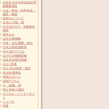
김정은 국무위원장/金正恩
国務委員長
사설・론설・정론/社説・
論説・政論
일화/エピソード
조국소식/祖 国
선군정치연구・先軍政治
研究
총련소식
남조선/南朝鮮
국제・정치/国際・政治
민족교육/民族教育
우리 말/ウリマル
조선신보/朝鮮新報
조일관계/朝日関係
상식 / 常識
지리·력사/地理・歴史
청상회/青商会
체육/スポーツ
칼럼▒コラム
수 필/随 筆
책소개/本と雑誌
デジタル・インターネッ
ト
ニュース
写真