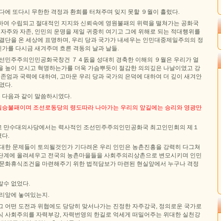
다에 또다시 무한한 격정과 환희를 터쳐주며 잊지 못할 ９월이 흘렀다.
하여 수립되고 절대적인 지지와 신뢰속에 영원불패의 위력을 떨쳐가는 공화국
 자주와 자존, 인민의 운명을 제일 귀중히 여기고 그에 위해로 되는 적대행위를
 결단을 온 세상에 표명하며, 우리 당과 국가가 내세우는 인민대중제일주의의 정
가를 다시금 새겨주며 흐른 격동의 날과 날들.
조선민주주의인민공화국창건 ７４돐을 성대히 경축한 이해의 ９월은 우리가 얼
을 높이 모시고 혁명하는가를 더욱 가슴뿌듯이 절감한 의의깊은 나날이였고 강
 존엄과 국력에 대하여, 고마운 우리 당과 국가의 은덕에 대하여 더 깊이 새겨안
였다.
 다음과 같이 말씀하시였다.
필승불패이며 조선로동당의 령도따라 나아가는 우리의 앞길에는 승리와 영광만
고 만수대의사당에서는 력사적인 조선민주주의인민공화국 최고인민회의 제１
다.
중대한 문제들이 토의될것인가 기다려온 우리 인민은 농촌진흥을 강력히 다그쳐
승단계에 올려세우고 전국의 농촌마을들을 사회주의리상촌으로 변모시키며 인민
 문화휴식조건을 마련해주기 위한 법적담보가 마련된 현실앞에서 누구나 격정
알수 없었다.
우리앞에 놓여있는지.
그 어떤 도전과 위협에도 당당히 맞서나가는 진정한 자주강국, 정의로운 국가로
식 사회주의를 자력부강, 자력번영의 한길로 억세게 떠밀어주는 위대한 실천강