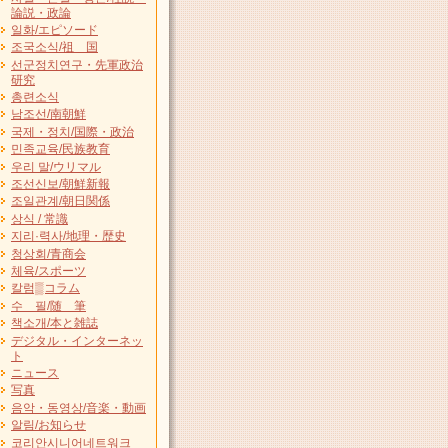
論説・政論
일화/エピソード
조국소식/祖 国
선군정치연구・先軍政治
研究
총련소식
남조선/南朝鮮
국제・정치/国際・政治
민족교육/民族教育
우리 말/ウリマル
조선신보/朝鮮新報
조일관계/朝日関係
상식 / 常識
지리·력사/地理・歴史
청상회/青商会
체육/スポーツ
칼럼▒コラム
수 필/随 筆
책소개/本と雑誌
デジタル・インターネッ
ト
ニュース
写真
음악・동영상/音楽・動画
알림/お知らせ
코리안시니어네트워크