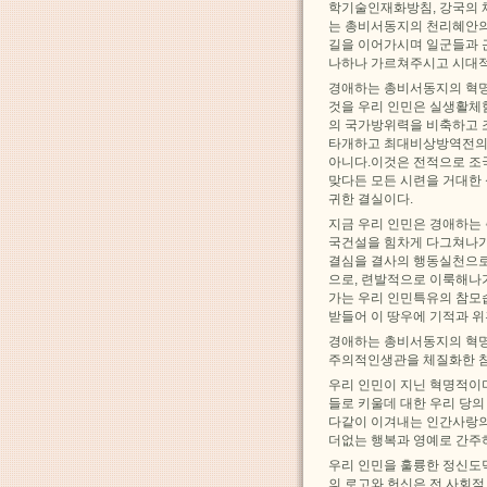
학기술인재화방침, 강국의 
는 총비서동지의 천리혜안의
길을 이어가시며 일군들과 
나하나 가르쳐주시고 시대
경애하는 총비서동지의 혁명
것을 우리 인민은 실생활체
의 국가방위력을 비축하고 
타개하고 최대비상방역전의 
아니다.이것은 전적으로 조
맞다든 모든 시련을 거대한
귀한 결실이다.
지금 우리 인민은 경애하는
국건설을 힘차게 다그쳐나가
결심을 결사의 행동실천으로
으로, 련발적으로 이룩해나
가는 우리 인민특유의 참모
받들어 이 땅우에 기적과 
경애하는 총비서동지의 혁명
주의적인생관을 체질화한 참
우리 인민이 지닌 혁명적이
들로 키울데 대한 우리 당
다같이 이겨내는 인간사랑의
더없는 행복과 영예로 간주
우리 인민을 훌륭한 정신도
의 로고와 헌신은 전 사회