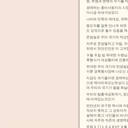
령, 투쟁과 변혁의 무기를
경애하는 총비서동지의 시정
다시금 되새겨보았다.
나라와 민족의 위대성, 국
령도자를 잘못 만나게 되면
도 강국으로 될수 있음을 
존엄높은 우리 국가의 막강한
자주로 존엄떨치고 자립, 
하면서 천만인민은 이 고귀
９월 ８일 밤 위대한 수령
축행사가 대성황리에 진행되
위대한 우리 국가의 탄생일
이룬 경축행사장에 나오신 
지금도 귀기울이면 경애하는
으로 메아리쳐오는듯싶다.강
며 우리의 국기가 펄펄 휘
우리의 람홍색공화국기, 정
에 비껴있는것인가.
반만년의 유구한 력사와 아
져보지 못하고 그 강토마저
걸해야 했고 녀인들의 비녀
사에 자주와 자존의 생명력
주체３７(１９４８)년 ９월 