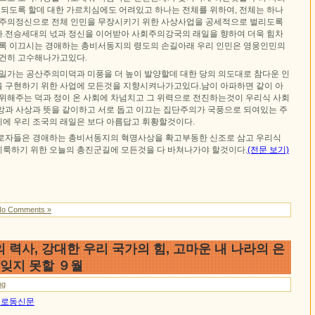
 되도록 할데 대한 가르치심에도 어려있고 하나는 전체를 위하여, 전체는 하나
단주의정신으로 전체 인민을 무장시키기 위한 사상사업을 공세적으로 벌리도록
.전승세대의 넋과 정신을 이어받아 사회주의강국의 래일을 향하여 더욱 힘차
도록 이끄시는 경애하는 총비서동지의 령도의 손길아래 우리 인민은 영웅인민의
굳건히 고수해나가고있다.
제일가는 공산주의미덕과 미풍을 더 높이 발양할데 대한 당의 의도대로 참다운 인
 구현하기 위한 사업에 모든것을 지향시켜나가고있다.남이 아파하면 같이 아
 위해주는 덕과 정이 온 사회에 차넘치고 그 위력으로 전진하는것이 우리식 사회
앙과 사상과 뜻을 같이하고 서로 돕고 이끄는 집단주의가 국풍으로 되여있는 주
에 우리 조국의 래일은 보다 아름답고 휘황할것이다.
로자들은 경애하는 총비서동지의 혁명사상을 확고부동한 신조로 삼고 우리식
룩하기 위한 오늘의 총진군길에 모든것을 다 바쳐나가야 할것이다.
(전문 보기)
No Comments »
 력사, 강대한 우리 국가의 힘, 고마운 내 나라의 은
 잊지 못할 ９월
ng
0일 로동신문