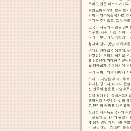
우리 인민은 비로소 자기의 
영광스러운 우리 조국 조
엄있는 자주독립국가로, 주
참다운 주인으로, 그 누구
조국의 자유와 독립을 영예
적수행, 자주, 자립, 자
나라의 부강과 민족번영의 
청사에 길이 빛날 이 위대한
년대와 년대를 이어오며, 
하고있는 우리의 국기를 온
９９０년대 위대한 장군님
를 영예롭게 수호하시여 부
우리 공화국의 력사에서 １０
허나 그 나날은 우리모두로
위대한 창조자, 나라의 존엄
신 민족의 행운을 가슴뿌듯
정녕 경애하는 총비서동지를
생명처럼 간주하는 삶의 요
고 인민의 꿈과 리상은 활
진정한 자주독립국가의 주인
국선포의 노래》와 불멸의 
게 뭉쳐 인민의 나라를 수호
의 진군가인 《영원히 한길