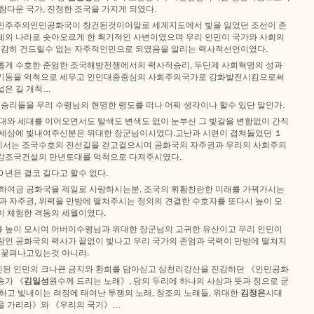
참다운 국가, 진정한 조국을 가지게 되였다.
선민주주의인민공화국이 창건된것이야말로 세계지도에서 빛을 잃었던 조선이 존
체의 나라로 솟아오르게 한 획기적인 사변이였으며 우리 인민이 국가와 사회의
도 감히 건드릴수 없는 자주적인민으로 되였음을 알리는 력사적선언이였다.
롭게 수호한 준엄한 조국해방전쟁에서의 력사적승리, 두단계 사회혁명의 성과
위의 기둥을 억척으로 세우고 인민대중중심의 사회주의국가로 강화발전시킴으로써
넓은 길 개척…
 승리들을 우리 수령님의 현명한 령도를 떠나 어찌 생각이나 할수 있단 말인가.
세대와 세대를 이어오면서도 탈색도 변색도 없이 눈부신 그 빛갈을 변함없이 간직
 세상에 빛내여주신분은 위대한 장군님이시였다.고난과 시련이 겹쳐들었던 １
께서는 조국수호의 전선길을 걷고걸으시며 공화국의 자주권과 우리의 사회주의
강조국건설의 만년토대를 억척으로 다져주시였다.
년은 결코 길다고 할수 없다.
 하여금 공화국을 제일로 사랑하시는분, 조국의 휘황찬란한 미래를 가꿔가시는
과 자주권, 위력을 만방에 떨쳐주시는 정의의 견결한 수호자를 또다시 높이 모
이 체험한 격동의 세월이였다.
 높이 모시여 어버이수령님과 위대한 장군님의 고귀한 유산이고 우리 인민이
람인 공화국의 력사가 끝없이 빛나고 우리 국가의 존엄과 국력이 만방에 떨쳐지
짝 꽃펴나고있는것 아니랴.
된 인민의 크나큰 긍지와 환희를 담아싣고 삼천리강산을 진감하던 《인민공화
송가 《
김일성
원수께 드리는 노래》, 당의 두리에 하나의 사상과 뜻과 정으로 굳
하고 빛내이는 려정에 태여난 투쟁의 노래, 창조의 노래들, 위대한
김정은
시대
을 가리라》와 《우리의 국기》…