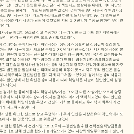
우리 당이 인민의 운명을 무조건 끝까지 책임지고 보살피는 위대한 어머니당으
고 존엄높은 불패의 국가로 위용떨칠수 있었다. 경애하는 총비서동지의 혁명사상
삼고 총비서동지께서 가르쳐주신대로만 하면 반드시 위대한 승리와 변혁을 이
것이 사상최악의 시련과 난관이 겹쌓였던 지난 １０년간의 투쟁을 통하여 우리 인
리이다.
사상을 확고한 신조로 삼고 투쟁하기에 우리 인민은 그 어떤 천지지변속에서
꿋꿋이 나아가는 혁명적인민으로 존엄떨치고있다.
이 경애하는 총비서동지의 혁명사상의 정당성과 생활력을 심장깊이 절감한 잊
애하는 총비서동지께서 새로운 주체１００년대의 진군길에서 제시하신 사상리론
계의 전략과 겹쌓이는 난국을 타개해나갈수 있는 방책, 우리 국가제일주의를 높
면적발전을 이룩하기 위한 방향과 방도가 명확히 밝혀져있다.중요당회의들을
 전략전술을 명시하신 경애하는 총비서동지의 령도가 있었기에 공화국의 자주
권과 발전권을 말살하려는 적대세력들의 책동이 짓부셔지고 우리 인민은 필승
리식 사회주의의 전진발전을 줄기차게 다그쳐올수 있었다. 경애하는 총비서동지
리의 필연성에 대한 확신은 총비서동지 따라 혁명해온 나날에 천만인민의 심장
간직되였다.
는 경애하는 총비서동지의 혁명사상밖에는 그 어떤 다른 사상이란 모르며 당중
에 우리식 사회주의의 승리가 있다는 철석의 의지가 맥박치고있다.우리 인민은
의 위대한 혁명사상을 투쟁과 전진의 기치로 틀어쥐고 우리식 사회주의의 전
차게 다그쳐나갈것이다.
사상을 확고한 신조로 삼고 투쟁하기에 우리 인민은 사상초유의 격난속에서도
창조해나가는 영웅적인민으로 위용떨치고있다.
 비범한 통찰력과 선견지명으로 조국의 부강번영을 위한 전략전술적방침들을
 투쟁에로 전체 인민을 힘있게 불러일으키시였다.자강력제일주의로선과 전민과