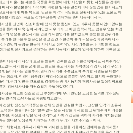
체모에 어울리는 새로운 국풍을 확립할데 대한 사상을 비롯한 지침들은 경애하
 예지와 불면불휴의 사색속에 마련된 빛나는 결정체이다.끊임없는 현지지도의
근로자들에게 화를 복으로, 난관을 비약의 디딤돌로 전환시킬수 있는 묘술도 하
적본보기창조의 목표도 정해주신분이 경애하는 총비서동지이시다.
사상을 신념화, 신조화할 때 넘지 못할 험산이 없고 이루지 못할 대업이 없다는
험을 통하여 더욱 깊이 새겨안았다.우리가 그 어떤 침략세력도 넘볼수 없는 최강
조국의 면모를 일신시키는 건설의 대번영기를 펼치였으며 준엄한 보건위기를
승리를 안아올수 있은것은 결코 조건과 환경이 좋거나 모든것이 풍족해서가
국과 인민의 운명을 한몸에 지니시고 정력적인 사상리론활동과 비범한 령도로
 성과로 반전시켜오신 경애하는 총비서동지의 불멸의 업적에 의하여 이룩된 고
 총비서동지의 사상과 로선을 받들어 엄혹한 조건과 환경속에서도 사회주의강
고있다.자기 힘을 굳게 믿고 만난을 뚫고나가는 자력갱생의 강자, 당의 구상과
 받들어나가는 열혈투사, 년대와 세기를 주름잡으며 특기할 사변들을 다발적
가는 창조자, 이것이 당중앙의 혁명사상으로 튼튼히 무장하고 철저히 구현해나
습이다.우리 인민은 앞으로도 경애하는 총비서동지의 혁명사상을 일심전력으로
위훈의 영웅서사시를 자랑스럽게 수놓아갈것이다.
사상을 확고한 신조로 삼고 투쟁하기에 우리 인민은 고상한 도덕륜리와 집단
된 인격의 소유자들로 자랑떨치고있다.
며 건전한 정신도덕적풍모는 전체 인민을 견실한 혁명가, 고상한 인격의 소유자
의 도덕중시론을 떠나 생각할수 없다.모든 사람들이 서로 돕고 위해주며 어려움을
 화원, 자신보다 남을 먼저 생각하고 사회와 집단을 위하여 자기를 바치는것을
하는 참다운 인생관이 지배하는 사회가 우리의 사회주의조국이다.
덕의 체현자로 키우시기 위하여 커다란 심혈을 기울이신 경애하는 총비서동지
적으로 도덕기강을 바로세워 아름다운 인간관계가 꽃펴나게 하는것을 우리 사회