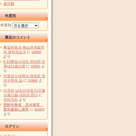
未分類
年度別
年度別
最近のコメント
통일운동과 북남관계발전
의 원칙적요구
に
Urikiri
より
6.15통일시대의 위대한 민
족대단결강령
に
Urikiri
よ
り
반동보수세력의 매장은 정
의구현의 길
に
Urikiri
よ
り
미국은 남조선강점 미군철
수용단을 내려야 한다
に
우리끼리
より
朝鮮外務省 洪水被害、
緊急援助に謝意
に
poppy
より
ログイン