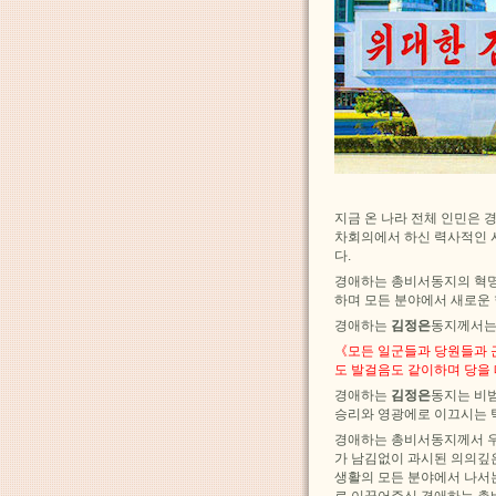
지금 온 나라 전체 인민은
차회의에서 하신 력사적인 
다.
경애하는 총비서동지의 혁명
하며 모든 분야에서 새로운
경애하는
김정은
동지께서는
《모든 일군들과 당원들과 
도 발걸음도 같이하며 당을 
경애하는
김정은
동지는 비
승리와 영광에로 이끄시는 
경애하는 총비서동지께서 
가 남김없이 과시된 의의깊
생활의 모든 분야에서 나서
로 이끌어주신 경애하는 총