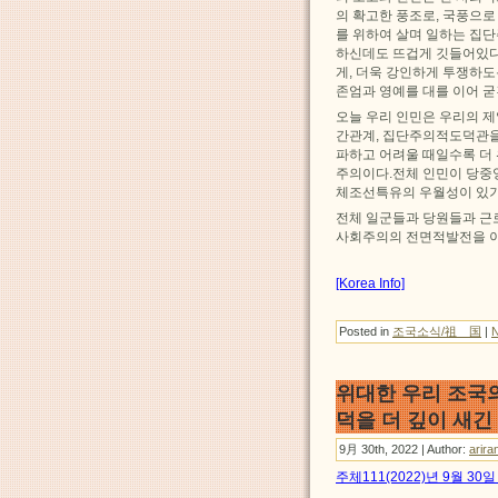
의 확고한 풍조로, 국풍으로
를 위하여 살며 일하는 집
하신데도 뜨겁게 깃들어있다
게, 더욱 강인하게 투쟁하
존엄과 영예를 대를 이어 
오늘 우리 인민은 우리의 
간관계, 집단주의적도덕관을
파하고 어려울 때일수록 더
주의이다.전체 인민이 당중
체조선특유의 우월성이 있기
전체 일군들과 당원들과 근
사회주의의 전면적발전을 이
[Korea Info]
Posted in
조국소식/祖 国
|
위대한 우리 조국의
덕을 더 깊이 새긴
9月 30th, 2022 | Author:
arira
주체111(2022)년 9월 3