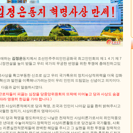
 경애하는
김정은
동지께서 조선민주주의인민공화국 최고인민회의 제１４기 제７
시정연설을 높이 받들고 우리 국가의 무궁한 번영을 위한 투쟁에 총매진하고있
사상을 확고부동한 신조로 삼고 우리 국가특유의 정치사상적위력을 더욱 강화
 혁신과 발전을 이룩해나가려는것이 우리 인민의 드팀없는 신념이고 의지이다.
 다음과 같이 말씀하시였다.
근로자들이 피끓는 심장을 당중앙위원회의 뜨락에 이어놓고 당과 사상도 숨결
따라 영원히 한길을 가야 합니다.》
범한 사상리론적예지로 당과 혁명, 조국과 인민이 나아갈 길을 환히 밝혀주시고
탁월한 정치가, 사상리론의 영재이시다.
우리 당과 혁명을 령도하여오신 나날은 천재적인 사상리론가로서의 위인적풍모
은 년대로 수놓아져있다.정력적인 사상리론활동으로 당건설과 국가활동, 사회
는 리론실천적문제들에 완벽한 해답을 주시고 그 실현을 위한 투쟁을 정력적으
비서동지의 현명한 령도에 의하여 남들같으면 상상도 하지 못할 혹독한 도전과