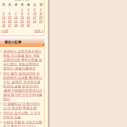
月
火
水
木
金
土
日
1
2
3
4
5
6
7
8
9
10
11
12
13
14
15
16
17
18
19
20
21
22
23
24
25
26
27
28
29
30
« 8月
10月 »
最近の記事
경애하는 김정은동지께서
창립 ８０돐을 맞는 국립
교향악단에 축하서한을 보
내시였다 국립교향악단
창작가, 예술인들에게
당이 펼친 설계도따라 지
방변혁의 성과를 확대해나
가자 립체전, 전격전으로
완공의 날을 앞당겨간다
올해 지방발전정책대상건
설에 참가한 인민군부대들
에서
더 열렬하고 더 혁신적이
고 더 완강한 투쟁으로!
우리는 조선사람 : １００
년전과 오늘
서방의 전횡과 내정간섭행
위가 통하지 않고있다