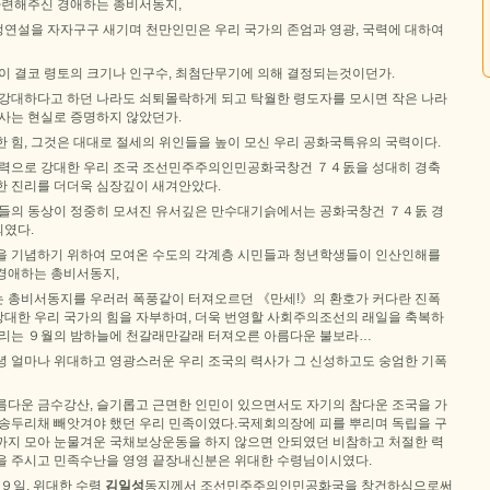
 마련해주신 경애하는 총비서동지,
연설을 자자구구 새기며 천만인민은 우리 국가의 존엄과 영광, 국력에 대하여
력이 결코 령토의 크기나 인구수, 최첨단무기에 의해 결정되는것이던가.
 강대하다고 하던 나라도 쇠퇴몰락하게 되고 탁월한 령도자를 모시면 작은 나라
력사는 현실로 증명하지 않았던가.
 힘, 그것은 대대로 절세의 위인들을 높이 모신 우리 공화국특유의 국력이다.
자력으로 강대한 우리 조국 조선민주주의인민공화국창건 ７４돐을 성대히 경축
한 진리를 더더욱 심장깊이 새겨안았다.
님들의 동상이 정중히 모셔진 유서깊은 만수대기슭에서는 공화국창건 ７４돐 경
였다.
을 기념하기 위하여 모여온 수도의 각계층 시민들과 청년학생들이 인산인해를
경애하는 총비서동지,
 총비서동지를 우러러 폭풍같이 터져오르던 《만세!》의 환호가 커다란 진폭
대한 우리 국가의 힘을 자부하며, 더욱 번영할 사회주의조선의 래일을 축복하
날리는 ９월의 밤하늘에 천갈래만갈래 터져오른 아름다운 불보라…
녕 얼마나 위대하고 영광스러운 우리 조국의 력사가 그 신성하고도 숭엄한 기폭
름다운 금수강산, 슬기롭고 근면한 인민이 있으면서도 자기의 참다운 조국을 가
 송두리채 빼앗겨야 했던 우리 민족이였다.국제회의장에 피를 뿌리며 독립을 구
까지 모아 눈물겨운 국채보상운동을 하지 않으면 안되였던 비참하고 처절한 력
을 주시고 민족수난을 영영 끝장내신분은 위대한 수령님이시였다.
９일, 위대한 수령
김일성
동지께서 조선민주주의인민공화국을 창건하심으로써