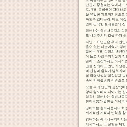
난관이 중첩되는 속에서도 
로, 우리 공화국이 강대하
을 유일한 지도적지침으로 
룩할수 있다는것, 바로 이
민이 간직한 절대불변의 진
경애하는 총비서동지의 혁명
도 사회주의의 길을 따라 
지난 １０년간은 우리 인민
을수 없는 나날이였다. 경
들에는 우리 혁명의 백년대
이 들고 사회주의건설의 전
련이어 소집하시고 적시적인
권을 침해하고 인민의 생존
의 신심과 활력에 넘쳐 우
의 혁명사상의 과학성과 승
속에 억척불변의 신념으로 
오늘 우리 인민의 심장속에
앙의 령도따라 나아가는 길
영원히 경애하는 총비서동지
면적부흥과 발전을 더욱 힘
경애하는 총비서동지의 혁명
세기적인 기적과 변혁을 
경애하는 총비서동지께서는
제시하시고 그 실현을 위한