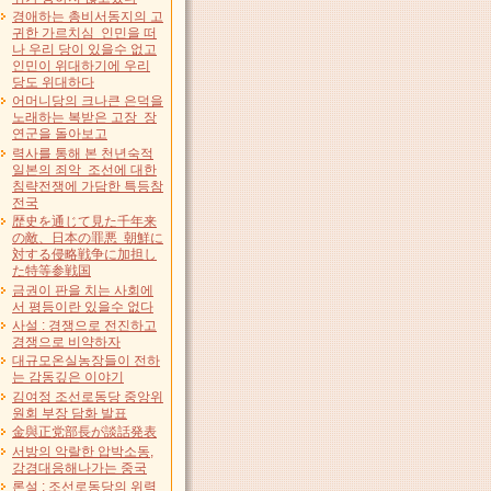
경애하는 총비서동지의 고
귀한 가르치심 인민을 떠
나 우리 당이 있을수 없고
인민이 위대하기에 우리
당도 위대하다
어머니당의 크나큰 은덕을
노래하는 복받은 고장 장
연군을 돌아보고
력사를 통해 본 천년숙적
일본의 죄악 조선에 대한
침략전쟁에 가담한 특등참
전국
歴史を通じて見た千年来
の敵、日本の罪悪 朝鮮に
対する侵略戦争に加担し
た特等参戦国
금권이 판을 치는 사회에
서 평등이란 있을수 없다
사설 : 경쟁으로 전진하고
경쟁으로 비약하자
대규모온실농장들이 전하
는 감동깊은 이야기
김여정 조선로동당 중앙위
원회 부장 담화 발표
金與正党部長が談話発表
서방의 악랄한 압박소동,
강경대응해나가는 중국
론설 : 조선로동당의 위력