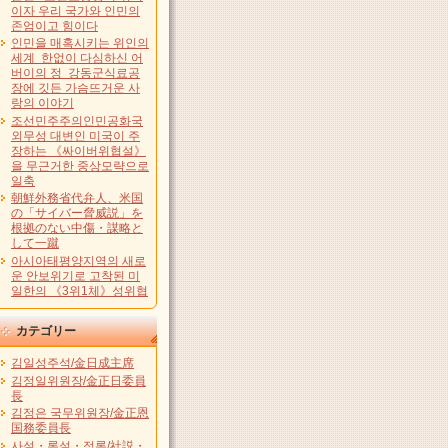
이자 우리 국가와 인민의
존엄이고 힘이다
인민을 매혹시키는 위인의
세계 한없이 다심하신 어
버이의 정 강동군식료공
장에 깃든 가슴뜨거운 사
랑의 이야기
조선민주주의인민공화국
외무성 대변인 미국이 주
장하는 《싸이버위협설》
을 무근거한 중상모략으로
일축
朝鮮外務省代弁人、米国
の「サイバー脅威説」を
根拠のない中傷・謀略と
して一蹴
아시아태평양지역의 새로
운 안보위기로 고착된 미
일한의 《3위1체》성위협
カテゴリー
김일성주석/金日成主席
김정일위원장/金正日委員
長
김정은 국무위원장/金正恩
国務委員長
사설・론설・정론/社説・