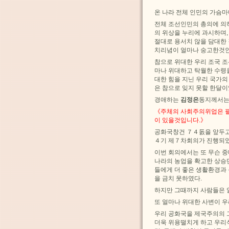
온 나라 전체 인민의 가슴마
전체 조선인민의 총의에 의
의 위상을 누리에 과시하며,
절대로 용서치 않을 담대한
치리념이 얼마나 숭고한것인
참으로 위대한 우리 조국 
마나 위대하고 탁월한 수령
대한 힘을 지닌 우리 국가의
은 참으로 잊지 못할 한달이
경애하는
김정은
동지께서는
《주체의 사회주의위업은 
이 있을것입니다.》
공화국창건 ７４돐을 앞두
４기 제７차회의가 진행되였
이번 회의에서는 또 무슨 
나라의 농업을 확고한 상
들에게 더 좋은 생활환경과
을 금치 못하였다.
하지만 그때까지 사람들은 
또 얼마나 위대한 사변이 
우리 공화국을 제국주의의 
더욱 위용떨치게 하고 우리