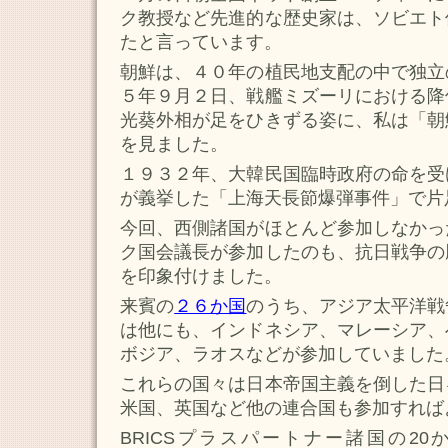
ク教授など先進的な歴史家は、ソビエト
たと言っています。
朝鮮は、４０年の植民地支配の中で独立
５年９月２日、戦艦ミズーリにおける降
光葵外相が足をひきずる姿に、私は「朝
を見ました。
１９３２年、大韓民国臨時政府の命を受
が義挙した「上海天長節爆弾事件」で片
今回、西側諸国がほとんど参加しなかっ
ク国会議長が参加したのも、抗日戦争の
を印象付けました。
来賓の
２６か国
のうち、アジア太平洋戦
は他にも、インドネシア、マレーシア、
ボジア、ラオスなどが参加していました
これらの国々は日本帝国主義を倒した日
米国、英国など他の連合国も参加すれば
BRICSプラスパートナー諸国の20