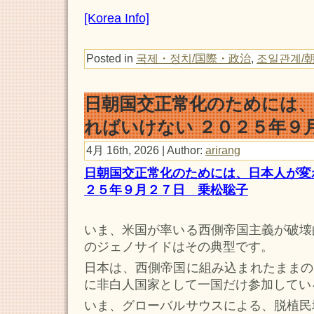
[Korea Info]
Posted in
국제・정치/国際・政治
,
조일관계/
日朝国交正常化のためには
ればいけない ２０２５年９
4月 16th, 2026 | Author:
arirang
日朝国交正常化のためには、日本人が変
２５年９月２７日 乗松聡子
いま、米国が率いる西側帝国主義が破壊
のジェノサイドはその典型です。
日本は、西側帝国に組み込まれたままの
に非白人国家として一国だけ参加してい
いま、グローバルサウスによる、脱植民