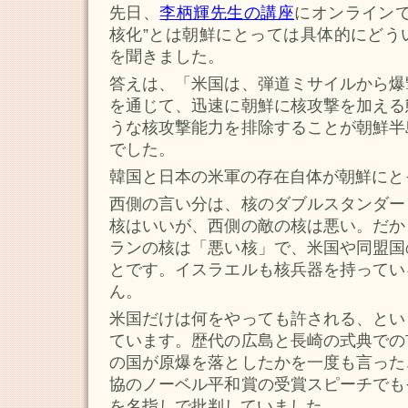
先日、
李柄輝先生の講座
にオンライン
核化”とは朝鮮にとっては具体的にどう
を聞きました。
答えは、「米国は、弾道ミサイルから爆
を通じて、迅速に朝鮮に核攻撃を加える
うな核攻撃能力を排除することが朝鮮半
でした。
韓国と日本の米軍の存在自体が朝鮮にと
西側の言い分は、核のダブルスタンダー
核はいいが、西側の敵の核は悪い。だか
ランの核は「悪い核」で、米国や同盟国
とです。イスラエルも核兵器を持ってい
ん。
米国だけは何をやっても許される、とい
ています。歴代の広島と長崎の式典での
の国が原爆を落としたかを一度も言った
協のノーベル平和賞の受賞スピーチでも
を名指しで批判していました。