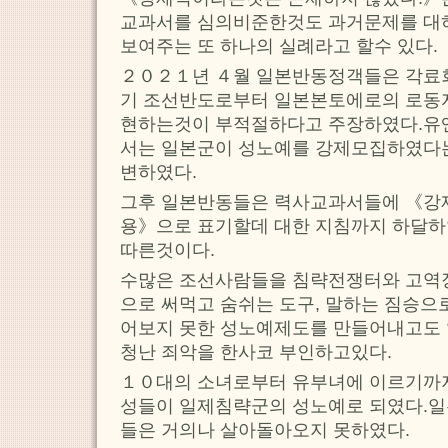
교과서를 심의비준한것도 과거문제를 대
보여주는 또 하나의 실례라고 할수 있다.
２０２１년 ４월 일본반동정객들은 각료
기 조선반도로부터 일본본토에로의 로동
현하는것이 부적절하다고 주장하였다.
서는 일본군이 성노예를 강제모집하였다
변하였다.
그후 일본반동들은 력사교과서들에 《강
용》으로 표기할데 대한 지침까지 하달하
따른것이다.
수많은 조선사람들을 침략전쟁터와 고역
으로 써먹고 숨쉬는 도구, 말하는 짐승으
어보지 못한 성노예제도를 만들어내고도 일
청난 죄악을 한사코 부인하고있다.
１０대의 소녀로부터 유부녀에 이르기까
성들이 일제침략군의 성노예로 되였다.
들은 거의나 살아돌아오지 못하였다.