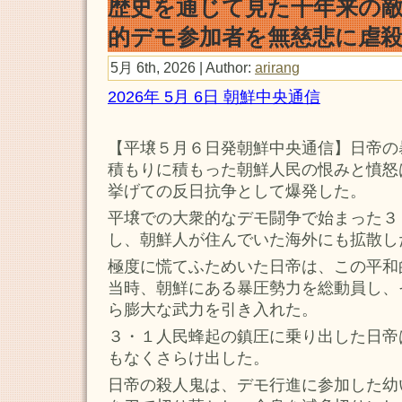
歴史を通じて見た千年来の敵
的デモ参加者を無慈悲に虐
5月 6th, 2026 | Author:
arirang
2026年 5月 6日 朝鮮中央通信
【平壌５月６日発朝鮮中央通信】日帝の
積もりに積もった朝鮮人民の恨みと憤怒
挙げての反日抗争として爆発した。
平壌での大衆的なデモ闘争で始まった３
し、朝鮮人が住んでいた海外にも拡散し
極度に慌てふためいた日帝は、この平和
当時、朝鮮にある暴圧勢力を総動員し、
ら膨大な武力を引き入れた。
３・１人民蜂起の鎮圧に乗り出した日帝
もなくさらけ出した。
日帝の殺人鬼は、デモ行進に参加した幼