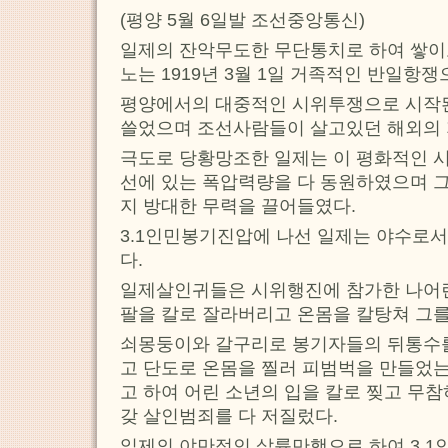
(평양 5월 6일발 조선중앙통신)
일제의 잔악무도한 무단통치로 하여 쌓이
노는 1919년 3월 1일 거족적인 반일항
평양에서의 대중적인 시위투쟁으로 시작된
쓸었으며 조선사람들이 살고있던 해외의
극도로 당황망조한 일제는 이 평화적인 시
선에 있는 폭압력량을 다 동원하였으며 
지 방대한 무력을 끌어들였다.
3.1인민봉기진압에 나선 일제는 야수로
다.
일제살인귀들은 시위행진에 참가한 나어린
팔을 칼로 잘라버리고 온몸을 칼탕쳐 그
쇠몽둥이와 갈구리로 봉기자들의 뒤통수
고 단도로 온몸을 찔러 피범벅을 만들었
고 하여 어린 소년의 입을 칼로 찢고 무
갖 살인범죄를 다 저질렀다.
일제의 야만적인 살륙만행으로 하여 3.1