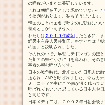
の呼称がいまだに蔓延しています。
これは朝鮮を国として認めていなかった
う批判があります。私もそう思います。
韓国のことは国名で呼ぶのに朝鮮につい
差別としかいえません。
わたしは
２０１９年訪朝
したときに、ま
鮮民主主義人民共和国、略すときは「朝
の国」と説明されました。
その旅の中で、早朝にテドンガンのほと
た川面の鮮やかさに目を奪われ、その意
事者の望む呼び方です。
日本の戦争時代、北米にいた日系人は敵
送られ、JAPと呼ばれました。今もカ
ミュニティの中にこの傷が深く残ってい
呼ばれてもいいと思っている日本人や日
と同じです。
日本メディアは、２００２年日朝会談ま