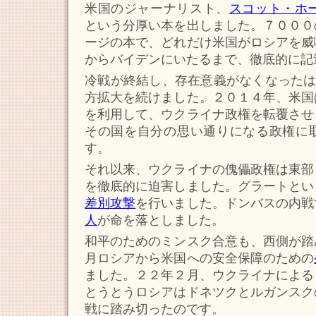
米国のジャーナリスト、
スコット・ホ
という分厚い本を出しました。７０００
ージの本で、どれだけ米国がロシアを威
からバイデンにいたるまで、徹底的に記
冷戦が終結し、存在意義がなくなったは
方拡大を続けました。２０１４年、米国
を利用して、ウクライナ政権を転覆させ
その国を自分の思い通りになる政権に
す。
それ以来、ウクライナの傀儡政権は東部
を徹底的に迫害しました。グラートとい
差別攻撃
を行いました。ドンバスの内戦
人
が命を落としました。
和平のためのミンスク合意も、西側が踏
月ロシアから米国への安全保障のための
ました。２２年２月、ウクライナによる
とうとうロシアはドネツクとルガンスク
戦に踏み切ったのです。