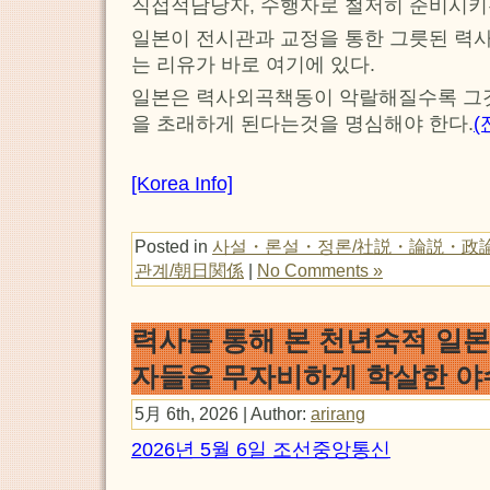
직접적담당자, 수행자로 철저히 준비시키
일본이 전시관과 교정을 통한 그릇된 력
는 리유가 바로 여기에 있다.
일본은 력사외곡책동이 악랄해질수록 그
을 초래하게 된다는것을 명심해야 한다.
(
[Korea Info]
Posted in
사설・론설・정론/社説・論説・政
관계/朝日関係
|
No Comments »
력사를 통해 본 천년숙적 일
자들을 무자비하게 학살한 야
5月 6th, 2026 | Author:
arirang
2026년 5월 6일 조선중앙통신