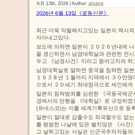
6月 13th, 2026 | Author:
arirang
2026년 6월 13일《로동신문》
최근 더욱 악랄해지고있는 일본의 력사
자아내고있다.
보도에 의하면 일본이 ２０２６년내에 
을 갱신하면서 남경대학살과 관련한 전시
우고 《남경사건》이라고 뜯어고치려 하
남경대학살로 말하면 중국을 침략한 일
１９３８년 １월까지 지역에서 ３０만명
으로서 ２０세기 최대참극으로 세인에게 
일본의 침략범죄를 심판한 《극동국제군
경에서의 만행을 《대학살》로 규정하
(유네스코)는 이를 세계기록유산으로 등
일본이 절대로 감출수도 외곡할수도 없는
를 평범한 나날에 있은 별치않은 《사건
고 날뛰고있는 사실은 신군국주의자들의