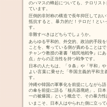
のハマスの蜂起についても、テロリスト
ています。
圧倒的非対称の構造で長年抑圧しておい
抵抗すると、暴力的だ！テロだ！とい
す。
非難すべきはどちらでしょうか。
あらゆる平和的、外交的、政治的手段を
ことを、奪っている側が責めることはで
チャンウ教授の著書『植民地戦争』にあ
点」からの正当性を持つ戦争です。
日本の人たちは、「９条」や「平和」や
よい言葉に乗せた「帝国主義的平和主
す。
沖縄や韓国の軍事化を前提にしながら語
の傘を前提に語る「核兵器廃絶」。日本
一の被爆国」という概念で、その暴力性
いまこそ、日本人はやられた側に立って