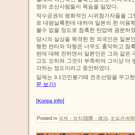
명의 조선사람들이 목숨을 잃었다.
적수공권의 평화적인 시위참가자들을 그
로 대량살륙한데 대하여 일본의 한 어용
볼수 없을 정도로 참혹한 탄압에 광분하
당시의 실상을 목격한 한 외국인은 일본
행한 란타와 악형은 너무도 흉악하고 참혹
된데 대해 전하면서 일본인은 그와 같은 
고도 오히려 그것이 부족하여 그이상 더 
각하는 정도이라고 증언하였다.
일제는 3.1인민봉기때 전조선땅을 무고한
문 보기)
[Korea Info]
Posted in
국제・정치/国際・政治
,
조일관계/