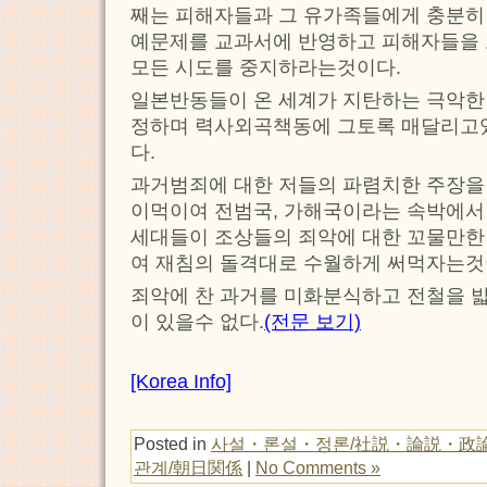
째는 피해자들과 그 유가족들에게 충분히
예문제를 교과서에 반영하고 피해자들을
모든 시도를 중지하라는것이다.
일본반동들이 온 세계가 지탄하는 극악한
정하며 력사외곡책동에 그토록 매달리고있
다.
과거범죄에 대한 저들의 파렴치한 주장을
이먹이여 전범국, 가해국이라는 속박에서
세대들이 조상들의 죄악에 대한 꼬물만한
여 재침의 돌격대로 수월하게 써먹자는것
죄악에 찬 과거를 미화분식하고 전철을 밟
이 있을수 없다.
(전문 보기)
[Korea Info]
Posted in
사설・론설・정론/社説・論説・政
관계/朝日関係
|
No Comments »