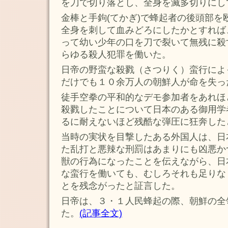
を刀で切り落とし、全身を滅多切りにし
金棒と手鉤(てかぎ)で蜂起者の後頭部を
全身を刺して血みどろにしたかとすれば
って幼い少年の口を刀で裂いて無残に殺
らゆる殺人犯罪を働いた。
日帝の野蛮な殺戮（さつりく）蛮行によ
だけでも１０余万人の朝鮮人が命を失っ
徒手空拳の平和的なデモ参加者をあれほ
殺戮したことについて日本のある御用学
るに耐えないほど残酷な弾圧に狂奔した
当時の実状を目撃したある外国人は、日
た乱打と悪辣な刑罰はあまりにも凶悪か
獣の行為になったことを伝えながら、日
な蛮行を働いても、むしろそれも足りな
とを残念がったと証言した。
日帝は、３・１人民蜂起の際、朝鮮の全
た。
(記事全文)