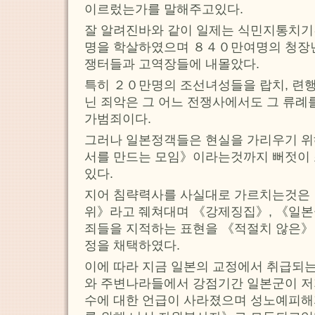
이르렀는가를 말해주고있다.
잘 알려진바와 같이 일제는 식민지통치
명을 학살하였으며 ８４０만여명의 청장
쟁터들과 고역장들에 내몰았다.
특히 ２０만명의 조선녀성들을 랍치, 련
닌 죄악은 그 어느 전쟁사에서도 그 류례
가범죄이다.
그러나 일본정객들은 현실을 가리우기 위
서를 만드는 모임》이라는것까지 뻐젓이
있다.
지어 침략력사를 사실대로 가르치는것은
위》라고 줴쳐대며 《강제징집》, 《일
죄들을 지적하는 표현을 《적절치 않은》
정을 채택하였다.
이에 따라 지금 일본의 교정에서 취급되
와 주변나라들에서 강점기간 일본군이 
수에 대한 언급이 사라졌으며 성노예피해