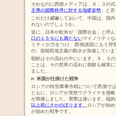
それなのに西側メディアは、９．３の式
主導の国際秩序に対する強硬姿勢
」と言
これだけ威嚇しておいて、中国は、国内
れないのでしょうか。
逆に、日本や欧米が「国際社会」と呼ん
口の１５％にも満たない
マイノリティな
リティが力をつけ、西側諸国にもう搾
の、脱植民地主義の動きが加速していま
朝鮮はその流れの中にいます。９．３の
ことは、その世界の流れに朝鮮も確実に
ました。
n 米国が仕掛けた戦争
ロシアの特別軍事作戦について西側では、Un
ともに、ロシアが突然ウクライナを侵略
が席捲しました。実際は違います。端的
以上前にさかのぼります。
ロシアが始め
が始めた戦争です。