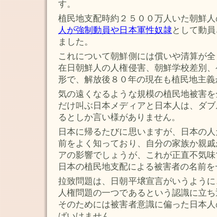
す。
植民地支配時約２５００万人いた朝鮮人
人が強制動員や日本軍性奴隷
として動員
ました。
これについて朝鮮側には償いや清算が全
在日朝鮮人の人権侵害、朝鮮学校差別、
形で、解放後８０年の現在も植民地主義
気の遠くなるような規模の植民地被害を
だけ叫ぶ日本メディアと日本人は、ダブ
るとしか言い様がありません。
日本に帰るたびに思いますが、日本の人
前をよく知っており、自分の家族か親戚
アの影響でしょうが、これが正直不気味
日本の植民地支配による被害者の名前を
拉致問題は、日朝平壌宣言がいうように
人権問題の一つであるという認識に立ち
そのためには被害者意識に偏った日本人
ばいけません。