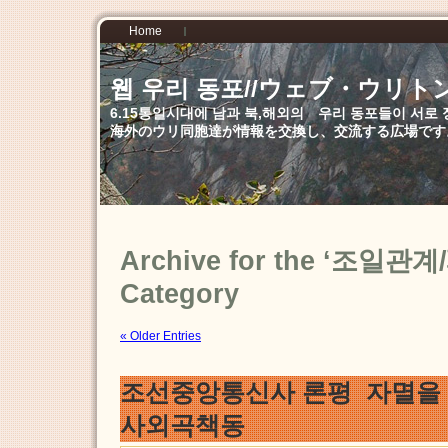
Home
웹 우리 동포//ウェブ・ウリト
6.15통일시대에 남과 북,해외의 우리 동포들이 서
海外のウリ同胞達が情報を交換し、交流する広場です
Archive for the ‘조일
Category
« Older Entries
조선중앙통신사 론평 자멸을 
사외곡책동