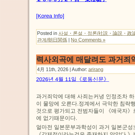
[Korea Info]
Posted in
사설・론설・정론/社説・論説・政
관계/朝日関係
|
No Comments »
력사외곡에 매달려도 과거죄
4月 11th, 2026 | Author:
arirang
2026년 4월 11일《로동신문》
과거죄악에 대해 사죄는커녕 인정조차 하
이 물망에 오른다.정계에서 극악한 침략
것으로 평가되고 전범자들이 《애국자》
에 없기때문이다.
얼마전 일본문부과학성이 과거 일본군성
《강제적이라는것은 존재하지 않았다.》