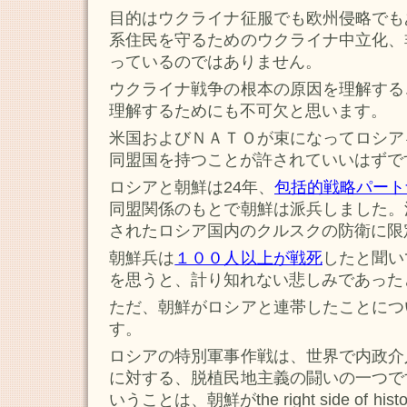
目的はウクライナ征服でも欧州侵略でも
系住民を守るためのウクライナ中立化、
っているのではありません。
ウクライナ戦争の根本の原因を理解する
理解するためにも不可欠と思います。
米国およびＮＡＴＯが束になってロシア
同盟国を持つことが許されていいはずで
ロシアと朝鮮は24年、
包括的戦略パート
同盟関係のもとで朝鮮は派兵しました。
されたロシア国内のクルスクの防衛に限
朝鮮兵は
１００人以上が戦死
したと聞い
を思うと、計り知れない悲しみであった
ただ、朝鮮がロシアと連帯したことにつ
す。
ロシアの特別軍事作戦は、世界で内政介
に対する、脱植民地主義の闘いの一つで
いうことは、朝鮮がthe right side of