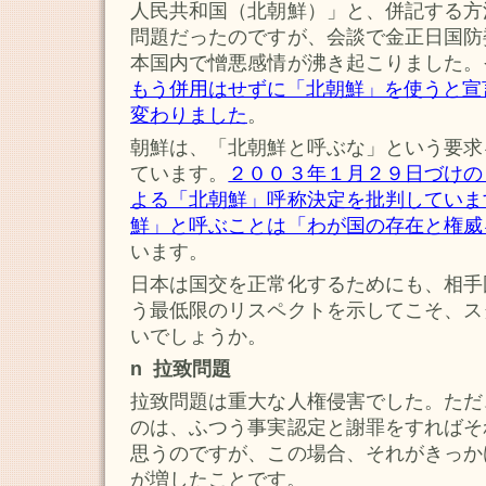
人民共和国（北朝鮮）」と、併記する方
問題だったのですが、会談で金正日国防
本国内で憎悪感情が沸き起こりました。
もう併用はせずに「北朝鮮」を使うと宣
変わりました
。
朝鮮は、「北朝鮮と呼ぶな」という要求
ています。
２００３年１月２９日づけの
よる「北朝鮮」呼称決定を批判していま
鮮」と呼ぶことは「わが国の存在と権威
います。
日本は国交を正常化するためにも、相手
う最低限のリスペクトを示してこそ、ス
いでしょうか。
n 拉致問題
拉致問題は重大な人権侵害でした。ただ
のは、ふつう事実認定と謝罪をすればそ
思うのですが、この場合、それがきっか
が増したことです。