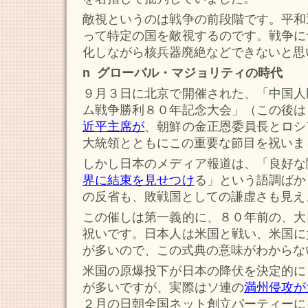
敵視というのは戦争の前段階です。平和
って特定の国を敵視するのです。戦争に
化しながら核兵器廃絶などできないと思
n グローバル・マジョリティの時代
９月３日に北京で開催された、「中国人
ム戦争勝利８０年記念大会」（この後は
近平主席が
、朝鮮の金正恩委員長とロシ
大統領とともにこの重要な節目を祝いま
しかし日本のメディア報道は、「良好な
界に結束を見せつけ
る」という語調ばか
の反省も、敗戦国としての謙虚さも見え
この催しは第一義的に、８０年前の、大
祝いです。日本人は米国と戦い、米国に
が多いので、この式典の意味がわからな
米国の原爆投下が日本の降伏を決定的に
が多いですが、実際はソ連の
満州侵攻が
２月の日朝全国ネット創立パーティーに