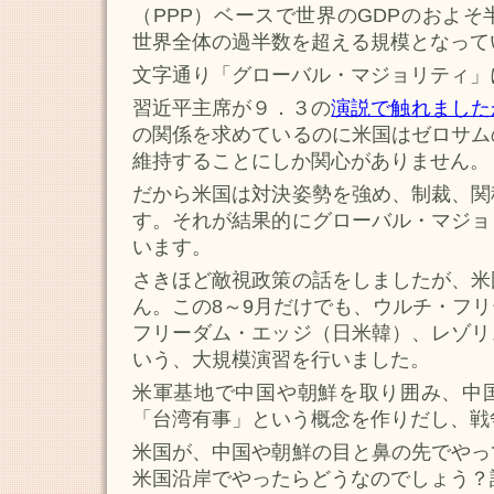
（PPP）ベースで世界のGDPのおよ
世界全体の過半数を超える規模となって
文字通り「グローバル・マジョリティ」
習近平主席が９．３の
演説で触れました
の関係を求めているのに米国はゼロサム
維持することにしか関心がありません。
だから米国は対決姿勢を強め、制裁、関
す。それが結果的にグローバル・マジョ
います。
さきほど敵視政策の話をしましたが、米
ん。この8～9月だけでも、ウルチ・フ
フリーダム・エッジ（日米韓）、レゾリ
いう、大規模演習を行いました。
米軍基地で中国や朝鮮を取り囲み、中
「台湾有事」という概念を作りだし、戦
米国が、中国や朝鮮の目と鼻の先でやっ
米国沿岸でやったらどうなのでしょう？