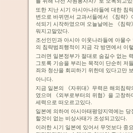
를 위해 나선 자원봉사자》로 모독되고있
또한 지난 시기 아시아나라들에 대한 침
변으로 바뀌면서 교과서들에서 《침략》
석되기 시작하였으며 오늘날에는 《침략
워지고말았다.
조선인민과 아시아 이웃나라들에 아물수 
의 침략범죄행적이 지금 각 방면에서 이
그러면 일본정부가 절대로 숨길수 없는 
그토록 기승을 부리는 목적이 단순히 저
죄와 청산을 회피하기 위한데 있다고만 
아니다.
지금 일본의 《자위대》무력은 해외침략의
였으며 《외부로부터의 위협》을 고창하며
세력으로 떠오르고있다.
일본에 의하여 아시아태평양지역에는 당장
할것이 없는 비상사태가 조성되고있다.
이러한 시기 일본에 있어서 무엇보다 중