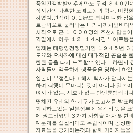
중일전쟁발발이후에만도 무려 ８４０만
장시간의 가혹한 노예로동과 학대, 비참
하였다.면적이 ０.１㎢도 되나마나한 섬
트담벽으로 둘러막은 나가사끼시앞바다
시적으로 근 １ ０００명의 조선사람들이
찍밑에서 하루 １２~１４시간 노예로동을
일제는 태평양전쟁말기인 １９４５년 ３
도꾜와 오사까에 대한 대대적인 공습을 할
란된 틈을 타서 도주할수 있다고 하면서
사람들이 억울하게 생죽음을 당하게 하였
일본이 부정한다고 해서 력사가 달라지는
하여 죄행이 무마되는것이 아니다.일본이
여지가 없는, 시효가 없는 반인륜범죄이다
몇해전 유엔의 한 기구가 보고서를 발
회피하고있는 일본정부에 유감의 뜻을 
에 권고하였던 ３가지 사항을 재차 밝힌바
예문제를 실질적이고 독립적이며 공정한 
자료들을 공개하는것과 함께 가해자들을