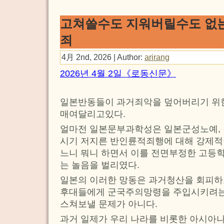
고쳐쓸수도 지워버릴수도 없
죄
4月 2nd, 2026 | Author:
arirang
2026년 4월 2일《로동신문》
일본반동들이 과거죄악을 덮어버리기 위
매여달리고있다.
얼마전 일본문부과학성은 일본군성노예,
시기 저지른 반인륜적죄행에 대해 강제
느니 뭐니 하면서 이를 전면부정한 고등
는 놀음을 벌리였다.
일본의 이러한 망동은 과거청산을 회피하
후대들에게 군국주의망령을 주입시키려는
스쳐보낼 문제가 아니다.
과거 일제가 우리 나라를 비롯한 아시아