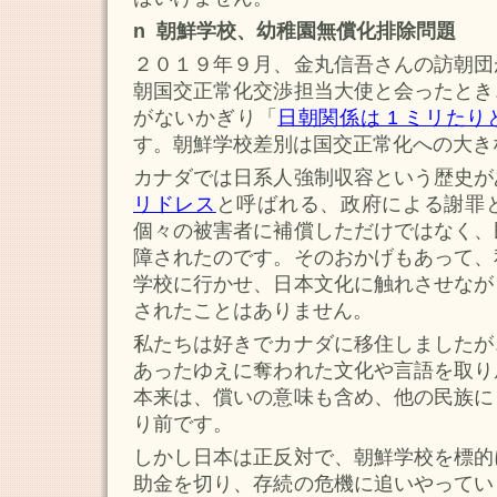
n 朝鮮学校、幼稚園無償化排除問題
２０１９年９月、金丸信吾さんの訪朝団
朝国交正常化交渉担当大使と会ったとき
がないかぎり「
日朝関係は 1 ミリた
す。朝鮮学校差別は国交正常化への大き
カナダでは日系人強制収容という歴史が
リドレス
と呼ばれる、政府による謝罪
個々の被害者に補償しただけではなく、
障されたのです。そのおかげもあって、
学校に行かせ、日本文化に触れさせなが
されたことはありません。
私たちは好きでカナダに移住しましたが
あったゆえに奪われた文化や言語を取り
本来は、償いの意味も含め、他の民族に
り前です。
しかし日本は正反対で、朝鮮学校を標的
助金を切り、存続の危機に追いやってい